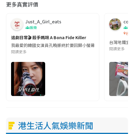
更多真實評價
Just_A_Girl_eats
co c
娛樂
吹
台灣
追劇日常🎬 殺手媽咪 A Bona Fide Killer
台灣地鐵宣
我最愛的韓國女演員孔曉振終於要回歸小螢幕啦!這次的劇本改編自同名
閱讀更多
閱讀更多
港生活人氣娛樂新聞