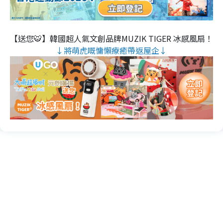
【送您🐯】韓國超人氣文創品牌MUZIK TIGER 冰感風扇！
↓將萌虎嘅慵懶療癒帶返屋企↓