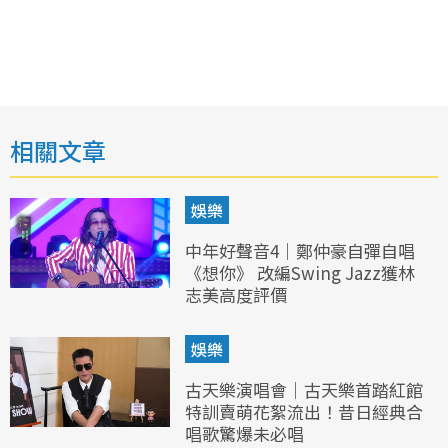
相關文章
娛樂
中年好聲音4｜鄭仲豪自彈自唱
《想你》 改編Swing Jazz獲林
志美高度評價
娛樂
古天樂演唱會｜古天樂首踏紅館
特訓賣萌花絮流出！昔日經典合
唱歌驚爆未必唱