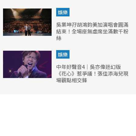
娛樂
吳業坤孖胡鴻鈞美加演唱會圓滿
結束！全場座無虛席坐滿數千粉
絲
娛樂
中年好聲音4｜吳亦偉迷幻版
《花心》惹爭議！張佳添海兒現
場觀點相交鋒