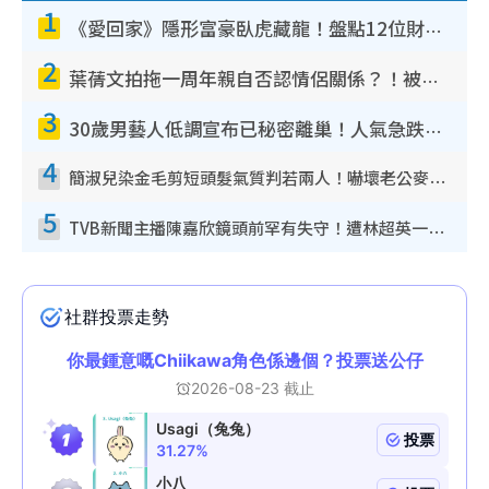
1
《愛回家》隱形富豪臥虎藏龍！盤點12位財氣逼人的有錢藝人：呢位靚女3億身家唔憂做
2
葉蒨文拍拖一周年親自否認情侶關係？！被質疑感情造假竟稱GM「普通同事」
3
30歲男藝人低調宣布已秘密離巢！人氣急跌變失蹤人口︰「這幾年過得並不容易」
4
簡淑兒染金毛剪短頭髮氣質判若兩人！嚇壞老公麥大力都認唔出：「你做咩事？」
5
TVB新聞主播陳嘉欣鏡頭前罕有失守！遭林超英一句說話突襲嚇親當場大笑