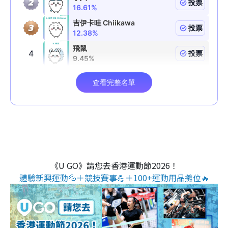
《U GO》請您去香港運動節2026！
體驗新興運動💦＋競技賽事💪＋100+運動用品攤位🔥