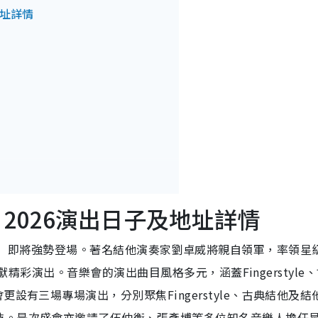
及地址詳情
音樂會 2026演出日子及地址詳情
Fever音樂會」即將強勢登場。著名結他演奏家劉卓威將親自領軍，率領
同呈獻精彩演出。音樂會的演出曲目風格多元，涵蓋Fingerstyle
設有三場專場演出，分別聚焦Fingerstyle、古典結他及結
技。是次盛會亦邀請了伍仲衡、張彥博等多位知名音樂人擔任