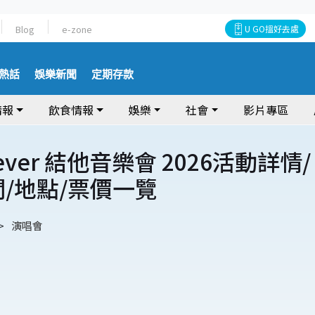
Blog
e-zone
U GO搵好去處
熱話
娛樂新聞
定期存款
情報
飲食情報
娛樂
社會
影片專區
 Fever 結他音樂會 2026活動詳情/
間/地點/票價一覽
演唱會