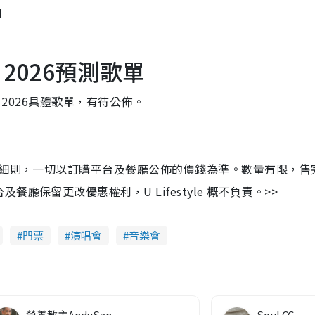
M
會 2026預測歌單
樂會 2026具體歌單，有待公佈。
及細則，一切以訂購平台及餐廳公佈的價錢為準。數量有限，售
保留更改優惠權利，U Lifestyle 概不負責。>>
門票
演唱會
音樂會
營養教主AndySan
Soul CC