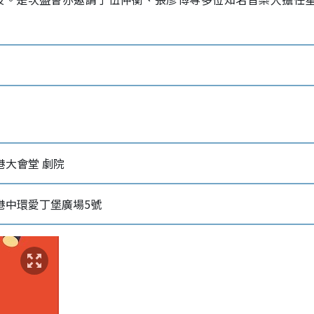
港大會堂 劇院
港中環愛丁堡廣場5號‎