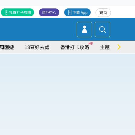
社群打卡攻略
商戶中心
下載 App
繁
简
周圍遊
18區好去處
香港打卡攻略
主題特集