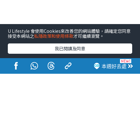
U Lifestyle 會使用Cookies來改善您的網站體驗，請確定您同意
接受本網站之
私隱政策和使用條款
才可繼續瀏覽。
我已閱讀及同意
本週好去處
港玩港食港生活
活動展覽
市集
開倉
尖沙咀好去處
銅鑼灣好去處
元朗好去處
荃灣好去處
旺角好去處
社會
餐廳情報