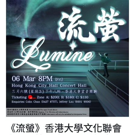
《流螢》⾹港⼤學⽂化聯會