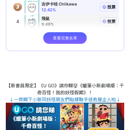
【新會員限定】《U GO》請你睇👹《蠟筆小新劇場版：千
奇百怪！我的妖怪假期》！
↓一齊睇下小新同妖怪朋友們點樣聯手拯救屋企人啦↓