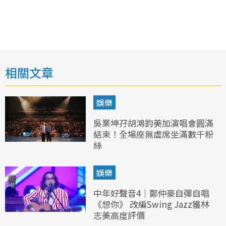
相關文章
娛樂
吳業坤孖胡鴻鈞美加演唱會圓滿
結束！全場座無虛席坐滿數千粉
絲
娛樂
中年好聲音4｜鄭仲豪自彈自唱
《想你》 改編Swing Jazz獲林
志美高度評價