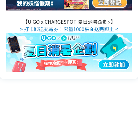
【U GO x CHARGESPOT 夏日消暑企劃⚡】
> 打卡即送充電券！限量1000張🔋送完即止 <