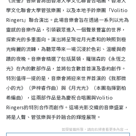
《流螢》音樂會將由香港大學文化聯會合唱團、香港大
學文化聯會大學管弦樂團，以及本地手鈴樂團「Volitio
Ringers」聯合演出。此場音樂會旨在透過一系列以光為
靈感的音樂作品，引領觀眾進入一個聲景豐富的世界，
探索光的多重面向。演出將呈現從月光柔和的映照到極
光絢麗的流轉，為聽眾帶來一場沉浸於色彩、溫暖與奇
蹟的夜晚。音樂會精選了包括莫頓·羅瑞森的《永恆之
光》在內的數部作品，並將包含數首首演及委約創作。
特別值得一提的是，音樂會將迎來世界首演的《我那微
小的光》（尹梓睿作曲）與《月光光》（本團指揮劉柏
希編曲），這兩部作品是為慶祝合唱團與Volitio
Ringers的特別合作而創作。這場光影交織的音樂盛宴，
將是人聲、管弦樂與手鈴融合的輝煌展現。