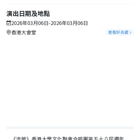
演出日期及地點
2026年03月06日-2026年03月06日
香港大會堂
查看好去處
《流螢》⾹港⼤學⽂化聯會合唱團第五⼗八屆週年