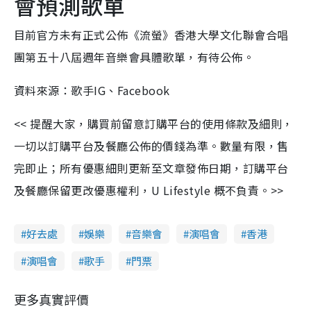
會預測歌單
目前官方未有正式公佈《流螢》⾹港⼤學⽂化聯會合唱
團第五⼗八屆週年⾳樂會具體歌單，有待公佈。
資料來源：歌手IG、Facebook
<< 提醒大家，購買前留意訂購平台的使用條款及細則，
一切以訂購平台及餐廳公佈的價錢為準。數量有限，售
完即止；所有優惠細則更新至文章發佈日期，訂購平台
及餐廳保留更改優惠權利，U Lifestyle 概不負責。>>
好去處
娛樂
音樂會
演唱會
香港
演唱會
歌手
門票
更多真實評價