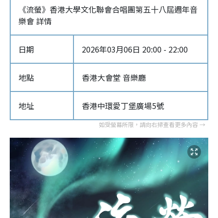
《流螢》⾹港⼤學⽂化聯會合唱團第五⼗八屆週年⾳
樂會 詳情
日期
2026年03月06日 20:00 - 22:00
地點
香港大會堂 音樂廳
地址
香港中環愛丁堡廣場5號‎