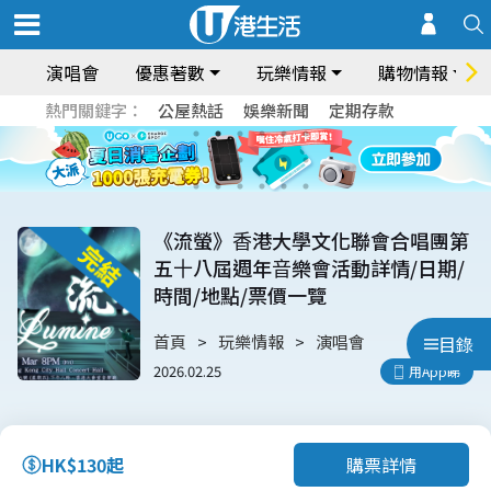
演唱會
優惠著數
玩樂情報
購物情報
熱門關鍵字：
公屋熱話
娛樂新聞
定期存款
《流螢》⾹港⼤學⽂化聯會合唱團第
五⼗八屆週年⾳樂會活動詳情/日期/
時間/地點/票價一覽
首頁
玩樂情報
演唱會
目錄
2026.02.25
用App睇
購票詳情
HK$130起