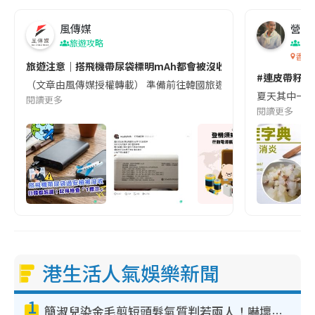
風傳媒
營養教
旅遊攻略
生
香港
旅遊注意｜搭飛機帶尿袋標明mAh都會被沒收😱出發前切記檢查「1
#連皮帶籽都
（文章由風傳媒授權轉載） 準備前往韓國旅遊的民眾，近期要特別留
夏天其中一種時
閱讀更多
閱讀更多
港生活人氣娛樂新聞
1
簡淑兒染金毛剪短頭髮氣質判若兩人！嚇壞老公麥大力都認唔出：「你做咩事？」