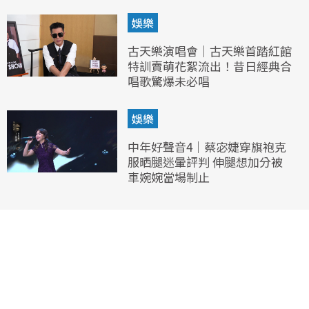
娛樂
古天樂演唱會｜古天樂首踏紅館
特訓賣萌花絮流出！昔日經典合
唱歌驚爆未必唱
娛樂
中年好聲音4｜蔡宓婕穿旗袍克
服晒腿迷暈評判 伸腿想加分被
車婉婉當場制止