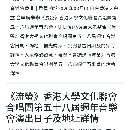
⾳樂會香港｜群星將於2026年03月06日在香港大會
堂 音樂廳舉辦《流螢》⾹港⼤學⽂化聯會合唱團第
五⼗八屆週年⾳樂會，U Lifestyle為大家整合《流
螢》⾹港⼤學⽂化聯會合唱團第五⼗八屆週年⾳樂
會日期、場地、優先購票、公開發售日期及門票等
詳情。大家務必留意，確保不會錯過《流螢》⾹港
⼤學⽂化聯會合唱團第五⼗八屆週年⾳樂會的活動
詳情！
《流螢》⾹港⼤學⽂化聯會
合唱團第五⼗八屆週年⾳樂
會演出日子及地址詳情