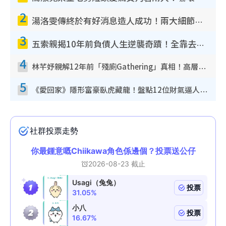
2
湯洛雯傳終於有好消息造人成功！兩大細節曝孕味極濃惹猜測：大肚婆先會咁！
3
五索親揭10年前負債人生逆襲奇蹟！全靠去一地方轉運後即遇上馬先生
4
林芊妤親解12年前「殘廁Gathering」真相！高層解約一句話重創尊嚴至今拒返TVB
5
《愛回家》隱形富豪臥虎藏龍！盤點12位財氣逼人的有錢藝人：呢位靚女3億身家唔憂做