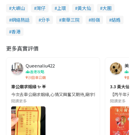
大嶼山
灣仔
上環
黃大仙
大圍
網絡熱話
分手
東華三院
粉嶺
結婚
香港
更多真實評價
Queenaliu422
美食
香港攻略
節
沙田車公廟
嗇色
車公廟求姻緣 ✨ 🌟
3.3 黃大
今次去車公廟求姻緣,心情又興奮又期待,廟宇氣氛莊嚴又熱鬧,香火旺盛
【丙午年元宵晚
閱讀更多
閱讀更多