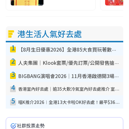
港生活人氣好去處
1
【8月生日優惠2026】全港85大食買玩著數攻略 自助餐/火鍋放題同行免費＋誠品/DONKI送現金券
2
人夫集團｜Klook套票/優先訂票/公開發售搶飛攻略！附票價.購票連結.場地座位表
3
BIGBANG演唱會2026｜11月香港啟德開3場！實名制VIP申請、優先購票攻略
4
香港室內好去處｜逾35大歎冷氣室內好去處推介 室內活動免費避雨無懼落雨
5
唱K推介2026︱全港13大卡啦OK好去處！最平$36起 日文K都有！(附地址+收費詳情)