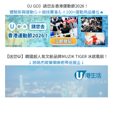
《U GO》請您去香港運動節2026！
體驗新興運動💦＋競技賽事💪＋100+運動用品攤位🔥
【送您🐯】韓國超人氣文創品牌MUZIK TIGER 冰感風扇！
↓將萌虎嘅慵懶療癒帶返屋企↓