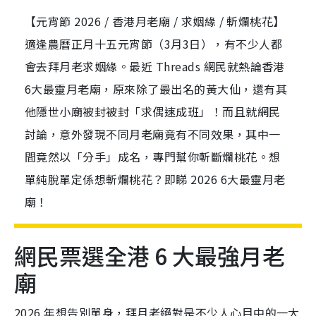
【元宵節 2026 / 香港月老廟 / 求姻緣 / 斬爛桃花】
適逢農曆正月十五元宵節（3月3日），有不少人都
會去拜月老求姻緣。最近 Threads 網民就熱論香港
6大最靈月老廟，原來除了最出名的黃大仙，還有其
他隱世小廟被封被封「求偶速成班」！而且就網民
討論，意外發現不同月老廟竟有不同效果，其中一
間竟然以「分手」成名，專門幫你斬斷爛桃花。想
單純脫單定係想斬爛桃花？即睇 2026 6大最靈月老
廟！
網民票選全港 6 大最強月老
廟
2026 年想告別單身，拜月老絕對是不少人心目中的一大