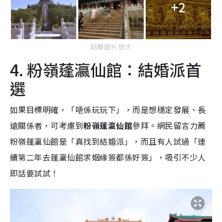
+2
點擊圖片放大
4. 粉嶺蓬瀛仙館：結婚派首
選
如果目標明確，「唔係玩玩下」，而是想穩定發展、長
遠關係者，可考慮到
粉嶺蓬瀛仙館
參拜。網民留言力薦
粉嶺蓬瀛仙館是「真找到結婚派」，而且有人試過「連
續第二年去蓬瀛仙館求姻緣簽都係好簽」，吸引不少人
即話要試試！