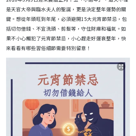
是天官大帝與臨水夫人的聖誕，更是決定整年運勢的關
鍵。想從年頭旺到年尾，必須避開15大元宵節禁忌，包
括切勿借錢、不宜洗頭、剪髮等，守住財庫和福氣。如
果不小心觸犯了元宵節禁忌，小心趕走好運衰整年，快
來看看有哪些習俗細節需要特別留意！