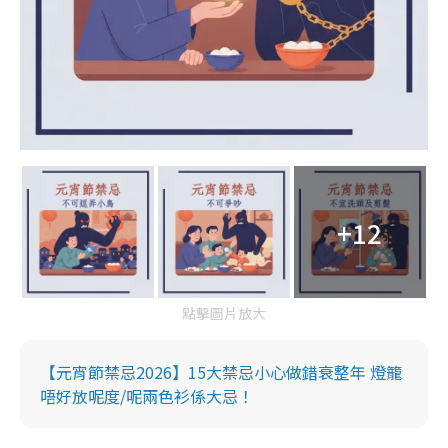
+12
點擊圖片放大
【元宵節禁忌2026】15大禁忌小心做錯衰整年 燈籠
唔好放呢度/呢兩色衫係大忌！