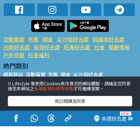
活動展覽
市集
開倉
尖沙咀好去處
銅鑼灣好去處
元朗好去處
荃灣好去處
旺角好去處
社會
餐廳情報
戶外郊遊
社會福利
熱門類別
網民熱話
活動展覽
市集
開倉
尖沙咀好去處
銅鑼灣好去處
元朗好去處
荃灣好去處
旺角好去處
社會
U Lifestyle 會使用Cookies來改善您的網站體驗，請確定您同意
接受本網站之
私隱政策和使用條款
才可繼續瀏覽。
餐廳情報
戶外郊遊
熱門標籤
我已閱讀及同意
#UGO搵好去處
#人氣活動推介
#美食社群熱話
#親子玩樂好去處
#ULifestyle應用程式
#限時搶
本週好去處
#UJetso禮物放送
#ULifestyle商戶中心
#著數
#網絡熱話
香港經濟日報版權所有©2026