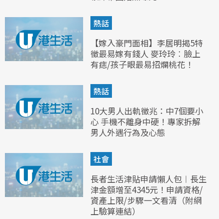
熱話
【嫁入豪門面相】李居明揭5特
徵最易嫁有錢人 麥玲玲︰臉上
有痣/孩子眼最易招爛桃花！
熱話
10大男人出軌徵兆：中7個要小
心 手機不離身中硬！專家拆解
男人外遇行為及心態
社會
長者生活津貼申請懶人包︱長生
津金額增至4345元！申請資格/
資產上限/步驟一文看清（附網
上驗算連結）