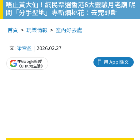
唔止黃大仙！網民票選香港6大靈驗月老廟 呢
間「分手聖地」專斬爛桃花：去完即斷
首頁
玩樂情報
室內好去處
文:
梁雪盈
2026.02.27
在Google追蹤
用 App 睇文
《UHK 港生活》