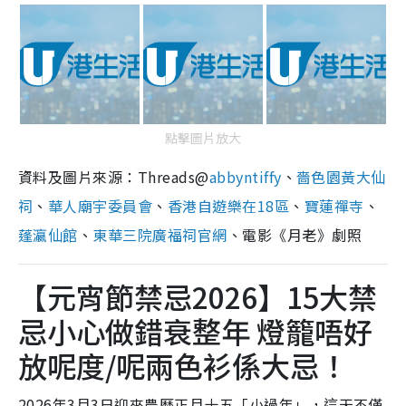
點擊圖片放大
資料及圖片來源：Threads@
abbyntiffy
、
嗇色園黃大仙
祠
、
華人廟宇委員會
、
香港自遊樂在18區
、
寶蓮禪寺
、
蓬瀛仙館
、
東華三院廣福祠官網
、電影《月老》劇照
【元宵節禁忌2026】15大禁
忌小心做錯衰整年 燈籠唔好
放呢度/呢兩色衫係大忌！
2026年3月3日迎來農曆正月十五「小過年」，這天不僅