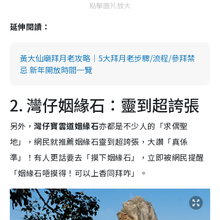
點擊圖片放大
延伸閱讀：
黃大仙廟拜月老攻略｜5大拜月老步驟/流程/參拜禁
忌 新年開放時間一覽
2. 灣仔姻緣石：靈到超誇張
另外，
灣仔寶雲道姻緣石
亦都是不少人的「求偶聖
地」，網民就推薦姻緣石靈到超誇張，大讚「真係
準」！有人更話要去「摸下姻緣石」，立即被網民提醒
「姻緣石唔摸得！可以上香同拜咋」。