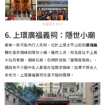
點擊圖片放大
6. 上環廣福義祠：隱世小廟
最後一家可能內行人先知，位於上環太平山街的
廣福義
祠
也是求姻緣的隱世小廟。雖然人流、知名度比不上黃
大仙月老廟、姻緣石高，但網民就指「靈驗度極高」，
據說有不少圈中名人都是在這間求姻緣！如果不想去人
多地方，上環廣福義祠也是不錯的選擇。