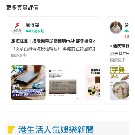
更多真實評價
風傳媒
營養教
旅遊攻略
生
香港
旅遊注意｜搭飛機帶尿袋標明mAh都會被沒收😱出發前切記檢查「1
#連皮帶籽都
（文章由風傳媒授權轉載） 準備前往韓國旅遊的民眾，近期要特別留
夏天其中一種時
閱讀更多
閱讀更多
港生活人氣娛樂新聞