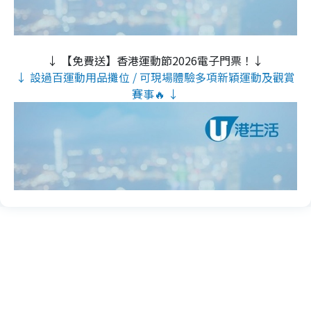
↓ 【免費送】香港運動節2026電子門票！↓
↓ 設過百運動用品攤位 / 可現場體驗多項新穎運動及觀賞
賽事🔥 ↓