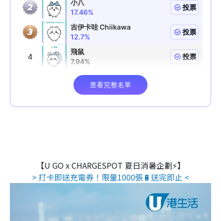
【U GO x CHARGESPOT 夏日消暑企劃⚡】
> 打卡即送充電券！限量1000張🔋送完即止 <