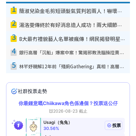
1
簡淑兒染金毛剪短頭髮氣質判若兩人！嚇壞老公麥大力都認唔出：「你做咩事？」
2
湯洛雯傳終於有好消息造人成功！兩大細節曝孕味極濃惹猜測：大肚婆先會咁！
3
8大最冇禮貌藝人名單被瘋傳！網民揭發明星真面目 一致數臭呢位係無品天花板？
4
銀行高層「沉船」爆案中案！驚揭邪教洗腦操控賣淫被吞600萬 幕後黑手講多錯多
5
林芊妤親解12年前「殘廁Gathering」真相！高層解約一句話重創尊嚴至今拒返TVB