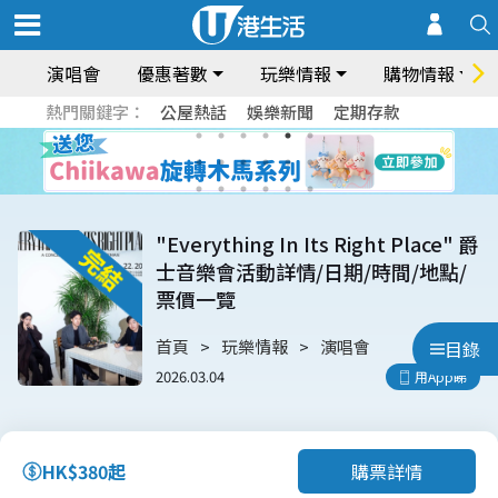
演唱會
優惠著數
玩樂情報
購物情報
熱門關鍵字：
公屋熱話
娛樂新聞
定期存款
"Everything In Its Right Place" 爵
士音樂會活動詳情/日期/時間/地點/
票價一覽
首頁
玩樂情報
演唱會
目錄
2026.03.04
用App睇
購票詳情
HK$380起