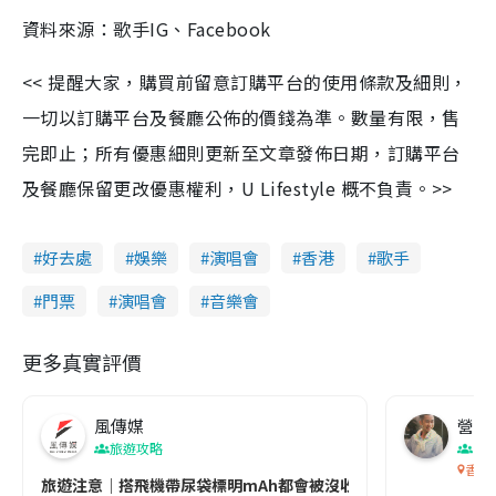
資料來源：歌手IG、Facebook
<< 提醒大家，購買前留意訂購平台的使用條款及細則，
一切以訂購平台及餐廳公佈的價錢為準。數量有限，售
完即止；所有優惠細則更新至文章發佈日期，訂購平台
及餐廳保留更改優惠權利，U Lifestyle 概不負責。>>
好去處
娛樂
演唱會
香港
歌手
門票
演唱會
音樂會
更多真實評價
風傳媒
營養教
旅遊攻略
生
香港
旅遊注意｜搭飛機帶尿袋標明mAh都會被沒收😱出發前切記檢查「1