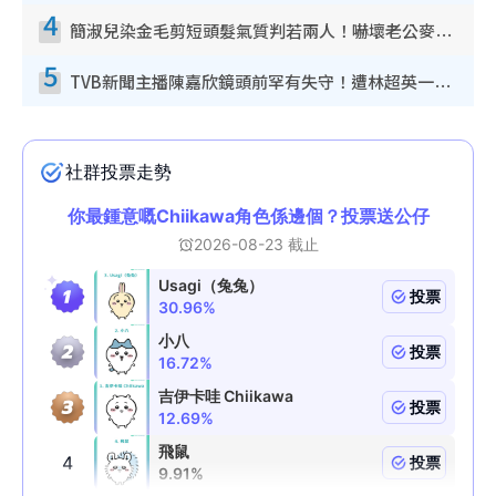
4
簡淑兒染金毛剪短頭髮氣質判若兩人！嚇壞老公麥大力都認唔出：「你做咩事？」
5
TVB新聞主播陳嘉欣鏡頭前罕有失守！遭林超英一句說話突襲嚇親當場大笑