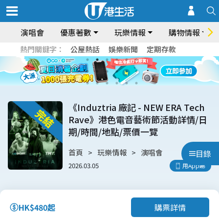
演唱會
優惠著數
玩樂情報
購物情報
熱門關鍵字：
公屋熱話
娛樂新聞
定期存款
《Induztria 廠記 - NEW ERA Tech
Rave》港色電音藝術節活動詳情/日
期/時間/地點/票價一覽
首頁
玩樂情報
演唱會
目錄
2026.03.05
用App睇
購票詳情
HK$480起