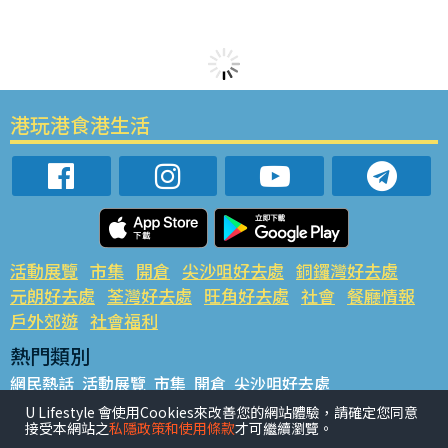
港玩港食港生活
活動展覽
市集
開倉
尖沙咀好去處
銅鑼灣好去處
元朗好去處
荃灣好去處
旺角好去處
社會
餐廳情報
戶外郊遊
社會福利
熱門類別
網民熱話
活動展覽
市集
開倉
尖沙咀好去處
銅鑼灣好去處
元朗好去處
荃灣好去處
旺角好去處
社會
U Lifestyle 會使用Cookies來改善您的網站體驗，請確定您同意
接受本網站之
私隱政策和使用條款
才可繼續瀏覽。
餐廳情報
戶外郊遊