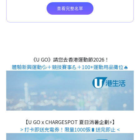
《U GO》請您去香港運動節2026！
體驗新興運動💦＋競技賽事💪＋100+運動用品攤位🔥
【U GO x CHARGESPOT 夏日消暑企劃⚡】
> 打卡即送充電券！限量1000張🔋送完即止 <