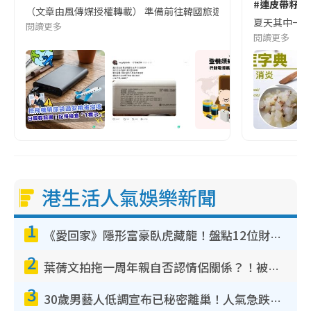
#連皮帶籽都
（文章由風傳媒授權轉載） 準備前往韓國旅遊的民眾，近期要特別留
夏天其中一種時
閱讀更多
閱讀更多
港生活人氣娛樂新聞
1
《愛回家》隱形富豪臥虎藏龍！盤點12位財氣逼人的有錢藝人：呢位靚女3億身家唔憂做
2
葉蒨文拍拖一周年親自否認情侶關係？！被質疑感情造假竟稱GM「普通同事」
3
30歲男藝人低調宣布已秘密離巢！人氣急跌變失蹤人口︰「這幾年過得並不容易」