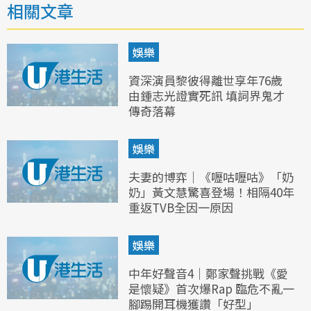
相關文章
娛樂
資深演員黎彼得離世享年76歲
由鍾志光證實死訊 填詞界鬼才
傳奇落幕
娛樂
夫妻的博弈｜《嚦咕嚦咕》「奶
奶」黃文慧驚喜登場！相隔40年
重返TVB全因一原因
娛樂
中年好聲音4｜鄭家聲挑戰《愛
是懷疑》首次爆Rap 臨危不亂一
腳踢開耳機獲讚「好型」