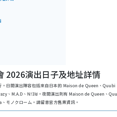
情
演唱會 2026演出日子及地址詳情
演出陣容包括來自日本的 Maison de Queen、Quubi
razy、M.A.D、N!Ǝꓤ。夜間演出則有 Maison de Queen、Qu
、Rinka、モノクローム。請留意官方售票資訊。