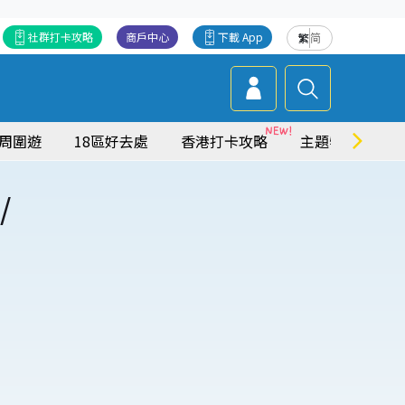
社群打卡攻略
商戶中心
下載 App
繁
简
周圍遊
18區好去處
香港打卡攻略
主題特集
/