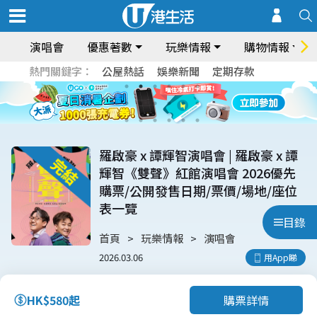
演唱會
優惠著數
玩樂情報
購物情報
熱門關鍵字：
公屋熱話
娛樂新聞
定期存款
羅啟豪 x 譚輝智演唱會 | 羅啟豪 x 譚
輝智《雙聲》紅館演唱會 2026優先
購票/公開發售日期/票價/場地/座位
表一覽
目錄
首頁
玩樂情報
演唱會
2026.03.06
用App睇
購票詳情
HK$580起