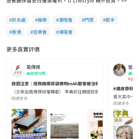
及餐廳保留更改優惠權利，U Lifestyle 概不負責。>>
好去處
娛樂
演唱會
門票
歌手
香港
音樂會
演唱會
更多真實評價
風傳媒
營養教
旅遊攻略
生
香港
旅遊注意｜搭飛機帶尿袋標明mAh都會被沒收😱出發前切記檢查「1
#連皮帶籽都
（文章由風傳媒授權轉載） 準備前往韓國旅遊的民眾，近期要特別留
夏天其中一種時
閱讀更多
閱讀更多