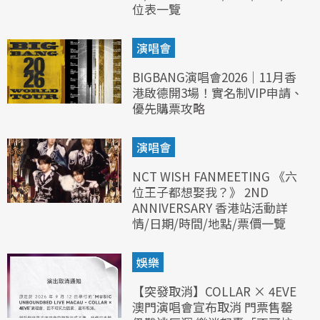
位表一覽
演唱會
BIGBANG演唱會2026｜11月香
港啟德開3場！實名制VIP申請、
優先購票攻略
演唱會
NCT WISH FANMEETING 《六
位王子都想娶我？》 2ND
ANNIVERSARY 香港站活動詳
情/日期/時間/地點/票價一覽
娛樂
【突發取消】COLLAR × 4EVE
澳門演唱會宣布取消 門票售罄