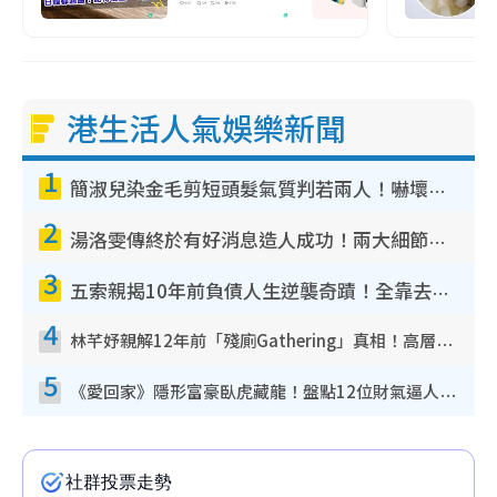
港生活人氣娛樂新聞
1
簡淑兒染金毛剪短頭髮氣質判若兩人！嚇壞老公麥大力都認唔出：「你做咩事？」
2
湯洛雯傳終於有好消息造人成功！兩大細節曝孕味極濃惹猜測：大肚婆先會咁！
3
五索親揭10年前負債人生逆襲奇蹟！全靠去一地方轉運後即遇上馬先生
4
林芊妤親解12年前「殘廁Gathering」真相！高層解約一句話重創尊嚴至今拒返TVB
5
《愛回家》隱形富豪臥虎藏龍！盤點12位財氣逼人的有錢藝人：呢位靚女3億身家唔憂做