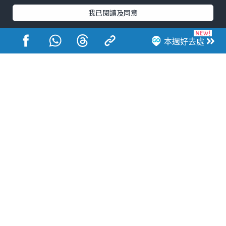
港玩港食港生活
我已閱讀及同意
本週好去處
活動展覽
市集
開倉
尖沙咀好去處
銅鑼灣好去處
元朗好去處
荃灣好去處
旺角好去處
社會
餐廳情報
戶外郊遊
社會福利
熱門類別
網民熱話
活動展覽
市集
開倉
尖沙咀好去處
銅鑼灣好去處
元朗好去處
荃灣好去處
旺角好去處
社會
餐廳情報
戶外郊遊
熱門標籤
#UGO搵好去處
#人氣活動推介
#美食社群熱話
#親子玩樂好去處
#ULifestyle應用程式
#限時搶
#UJetso禮物放送
#ULifestyle商戶中心
#著數
#網絡熱話