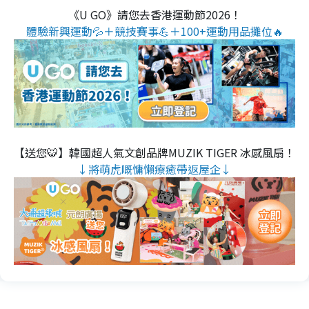
《U GO》請您去香港運動節2026！
體驗新興運動💦＋競技賽事💪＋100+運動用品攤位🔥
【送您🐯】韓國超人氣文創品牌MUZIK TIGER 冰感風扇！
↓將萌虎嘅慵懶療癒帶返屋企↓