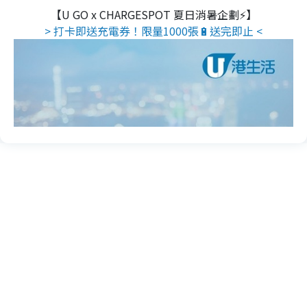
【U GO x CHARGESPOT 夏日消暑企劃⚡】
> 打卡即送充電券！限量1000張🔋送完即止 <