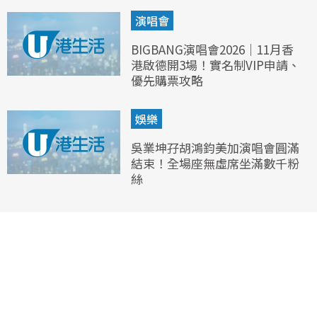
演唱會
BIGBANG演唱會2026｜11月香
港啟德開3場！實名制VIP申請、
優先購票攻略
娛樂
吳業坤孖胡鴻鈞美加演唱會圓滿
結束！全場座無虛席坐滿數千粉
絲