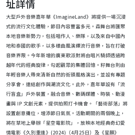
址詳情
大型戶外音樂嘉年華《ImagineLand》將提供一場沉浸
式的流行文化體驗，節目內容豐富多元。森舞台將匯聚
本地音樂新勢力，包括唱作人、樂隊，以及來自中國內
地和泰國的歌手，以多樣曲風演繹流行音樂，旨在打破
音樂界限。今年新增的廣東歌派對將由唱片騎師透過跨
越年代的經典旋律，勾起觀眾的集體回憶。籽舞台則由
年輕音樂人帶來清新自然的街頭風格演出，並設有專題
分享會，連結創作與潮流文化。此外，嘉年華設有「流
行盲盒」戶外裝置，融合音樂、數碼媒體、時裝、動漫
畫與 IP 文創元素，提供拍照打卡機會。「藝術部落」將
設置創意攤位，增添節日氣氛。活動期間的兩個晚上，
將在草地上舉辦「星空電影院」，放映本地經典奇幻愛
情電影《久別重逢》(2024)（4月25日）及《星願》