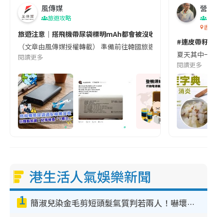
風傳媒
營養教
旅遊攻略
生
香港
旅遊注意｜搭飛機帶尿袋標明mAh都會被沒收😱出發前切記檢查「1
#連皮帶籽都
（文章由風傳媒授權轉載） 準備前往韓國旅遊的民眾，近期要特別留
夏天其中一種時
閱讀更多
閱讀更多
港生活人氣娛樂新聞
1
簡淑兒染金毛剪短頭髮氣質判若兩人！嚇壞老公麥大力都認唔出：「你做咩事？」