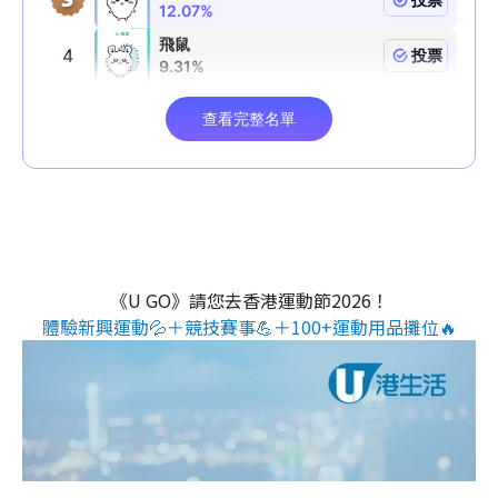
《U GO》請您去香港運動節2026！
體驗新興運動💦＋競技賽事💪＋100+運動用品攤位🔥