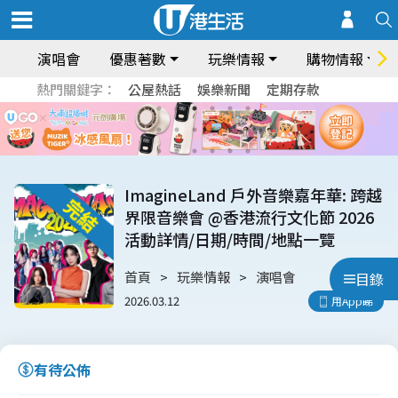
演唱會
優惠著數
玩樂情報
購物情報
熱門關鍵字：
公屋熱話
娛樂新聞
定期存款
ImagineLand 戶外音樂嘉年華: 跨越
界限音樂會 @香港流行文化節 2026
活動詳情/日期/時間/地點一覽
首頁
玩樂情報
演唱會
目錄
2026.03.12
用App睇
有待公佈