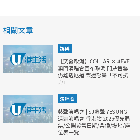
相關文章
娛樂
【突發取消】COLLAR × 4EVE
澳門演唱會宣布取消 門票售罄
仍難逃厄運 樂迷怒轟「不可抗
力」
演唱會
藝聲演唱會 | SJ藝聲 YESUNG
巡迴演唱會 香港站 2026優先購
票/公開發售日期/票價/場地/座
位表一覽