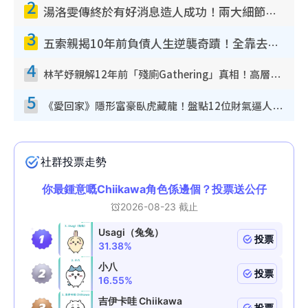
2
湯洛雯傳終於有好消息造人成功！兩大細節曝孕味極濃惹猜測：大肚婆先會咁！
3
五索親揭10年前負債人生逆襲奇蹟！全靠去一地方轉運後即遇上馬先生
4
林芊妤親解12年前「殘廁Gathering」真相！高層解約一句話重創尊嚴至今拒返TVB
5
《愛回家》隱形富豪臥虎藏龍！盤點12位財氣逼人的有錢藝人：呢位靚女3億身家唔憂做