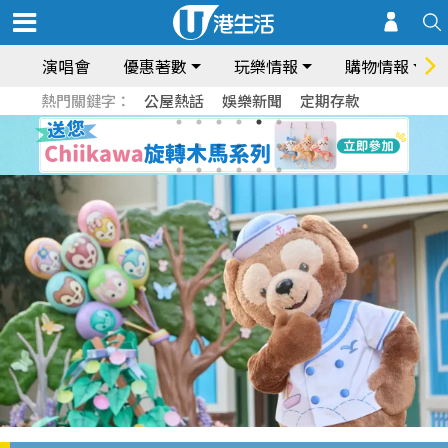
演唱會
優惠著數
玩樂情報
購物情報
熱門關鍵字：
公屋熱話
娛樂新聞
定期存款