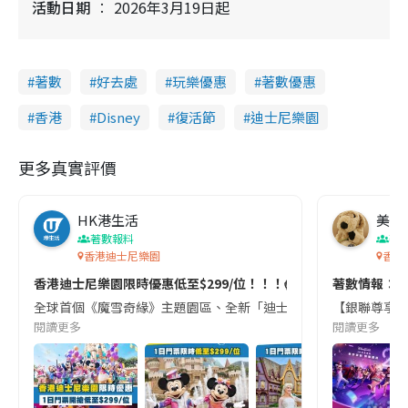
活動日期
2026年3月19日起
著數
好去處
玩樂優惠
著數優惠
香港
Disney
復活節
迪士尼樂園
更多真實評價
HK港生活
美食
著數報料
著
香港迪士尼樂園
香港
香港迪士尼樂園限時優惠低至$299/位！！！😱😱😱
著數情報：去
全球首個《魔雪奇緣》主題園區、全新「迪士尼好友巡遊派對」、歷來最盛
【銀聯尊享香港
閱讀更多
閱讀更多