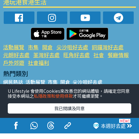
港玩港食港生活
活動展覽
市集
開倉
尖沙咀好去處
銅鑼灣好去處
元朗好去處
荃灣好去處
旺角好去處
社會
餐廳情報
戶外郊遊
社會福利
熱門類別
網民熱話
活動展覽
市集
開倉
尖沙咀好去處
銅鑼灣好去處
元朗好去處
荃灣好去處
旺角好去處
社會
U Lifestyle 會使用Cookies來改善您的網站體驗，請確定您同意
接受本網站之
私隱政策和使用條款
才可繼續瀏覽。
餐廳情報
戶外郊遊
熱門標籤
我已閱讀及同意
#UGO搵好去處
#人氣活動推介
#美食社群熱話
#親子玩樂好去處
#ULifestyle應用程式
#限時搶
本週好去處
#UJetso禮物放送
#ULifestyle商戶中心
#著數
#網絡熱話