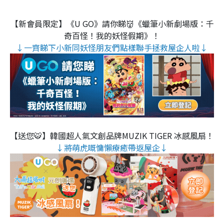
【新會員限定】《U GO》請你睇👹《蠟筆小新劇場版：千
奇百怪！我的妖怪假期》！
↓一齊睇下小新同妖怪朋友們點樣聯手拯救屋企人啦↓
【送您🐯】韓國超人氣文創品牌MUZIK TIGER 冰感風扇！
↓將萌虎嘅慵懶療癒帶返屋企↓