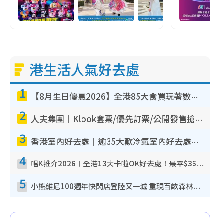
港生活人氣好去處
1
【8月生日優惠2026】全港85大食買玩著數攻略 自助餐/火鍋放題同行免費＋誠品/DONKI送現金券
2
人夫集團｜Klook套票/優先訂票/公開發售搶飛攻略！附票價.購票連結.場地座位表
3
香港室內好去處｜逾35大歎冷氣室內好去處推介 室內活動免費避雨無懼落雨
4
唱K推介2026︱全港13大卡啦OK好去處！最平$36起 日文K都有！(附地址+收費詳情)
5
小熊維尼100週年快閃店登陸又一城 重現百畝森林經典場景／獨家限定盲盒登場／專屬DIY香水