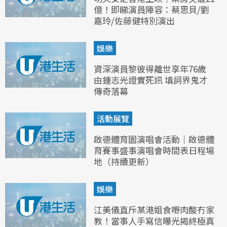
億！即睇演員陣容：蔡思貝/劉
嘉玲/佐藤健特別演出
娛樂
資深演員黎彼得離世享年76歲
由鍾志光證實死訊 填詞界鬼才
傳奇落幕
活動展覽
啟德體育園演唱會活動｜啟德體
育賽事盛事演唱會時間表日程場
地（持續更新）
娛樂
江美儀直斥某港姐食嘢肉酸冇家
教！當事人手寫信曝光揭終極真