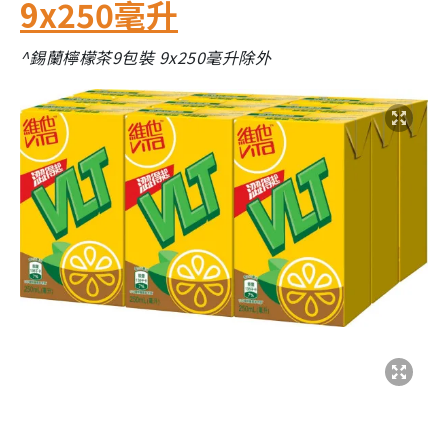
9x250毫升
^錫蘭檸檬茶9包裝 9x250毫升除外