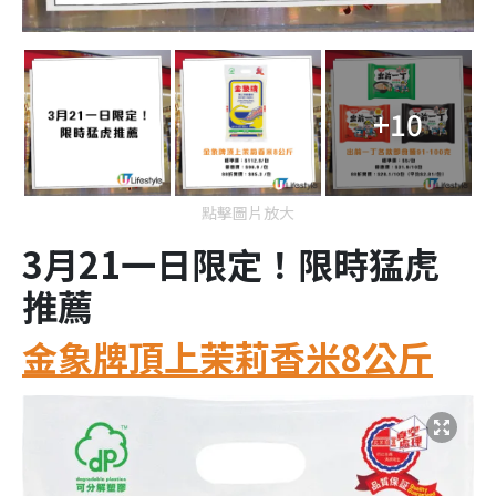
+10
點擊圖片放大
3月21一日限定！限時猛虎
推薦
金象牌頂上茉莉香米8公斤