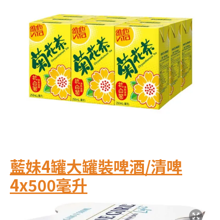
藍妹4罐大罐裝啤酒/清啤
4x500毫升