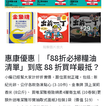
+29
點擊圖片放大
惠康優惠｜「88折必掃糧油
清單」到底 88 折買咩最抵？
小編已經幫大家計好折實價，跟住買就正確，包括 : 新
紀元卵、公仔各款急凍點心 (3-10件)、金象牌 頂上茉莉
香米 (8公斤)、 買唯潔雅極致綿柔4層衛生紙 (10卷裝)更
額外送唯潔雅珍寶抽取式面紙3包裝1袋（價值 $19） 、