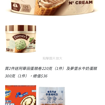
點擊圖片放大
買2件送阿華田蛋糕卷220克（1件）及夢堡水牛奶蛋糕
300克（1件），總值$36