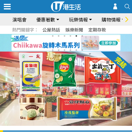
演唱會
優惠著數
玩樂情報
購物情報
熱門關鍵字：
公屋熱話
娛樂新聞
定期存款