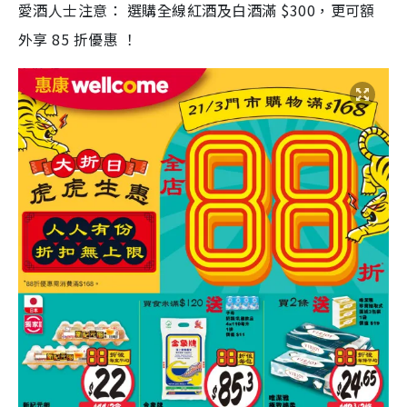
愛酒人士注意： 選購全線紅酒及白酒滿 $300，更可額
外享 85 折優惠 ！