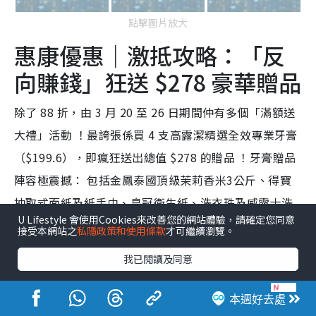
點擊圖片放大
惠康優惠｜激抵攻略：「反
向賺錢」狂送 $278 豪華贈品
除了 88 折，由 3 月 20 至 26 日期間仲有多個「滿額送
大禮」活動 ！最誇張係買 4 支高露潔精選全效專業牙膏
（$199.6），即瘋狂送出總值 $278 的贈品 ！牙膏贈品
陣容極震撼： 包括金鳳泰國頂級茉莉香米3公斤、得寶
抽取式面紙及紙手巾、皇冠衛生紙、洗衣珠及威露士洗
U Lifestyle 會使用Cookies來改善您的網站體驗，請確定您同意
手液等 ！贈品價值直接貴過件貨，絕對係變相賺錢！
接受本網站之
私隱政策和使用條款
才可繼續瀏覽。
我已閱讀及同意
本週好去處