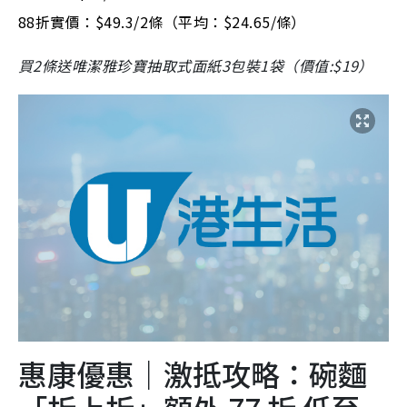
88折實價：$49.3/2條（平均：$24.65/條）
買2條送唯潔雅珍寶抽取式面紙3包裝1袋（價值:$19）
惠康優惠｜激抵攻略：碗麵