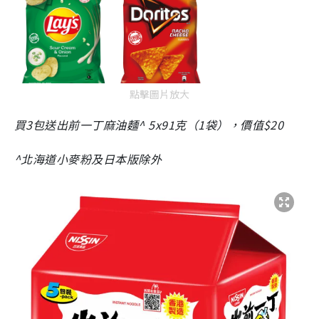
點擊圖片放大
買3包送出前一丁麻油麵^ 5x91克（1袋），價值$20
^北海道小麥粉及日本版除外