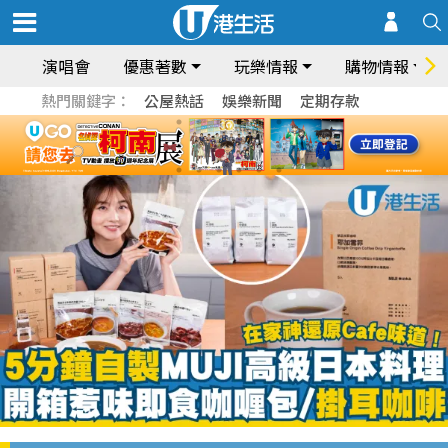
演唱會
優惠著數
玩樂情報
購物情報
熱門關鍵字：
公屋熱話
娛樂新聞
定期存款