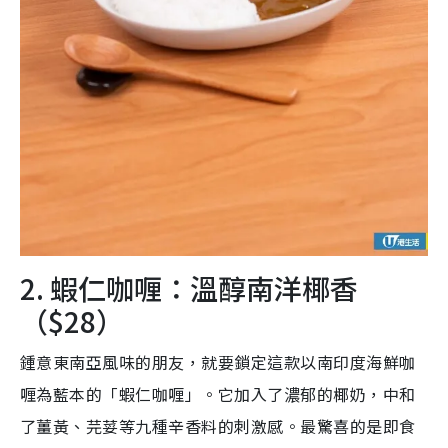
2. 蝦仁咖喱：溫醇南洋椰香
（$28）
鍾意東南亞風味的朋友，就要鎖定這款以南印度海鮮咖
喱為藍本的「蝦仁咖喱」。它加入了濃郁的椰奶，中和
了薑黃、芫荽等九種辛香料的刺激感。最驚喜的是即食