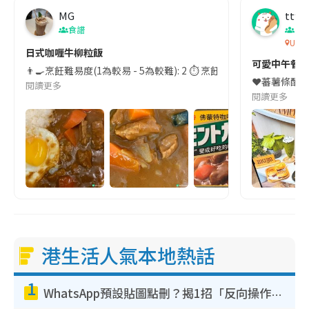
MG
ttfoo
食譜
香
Ukiy
日式咖喱牛柳粒飯
可愛中午餐
👨‍🍳烹飪難易度(1為較易 - 5為較難): 2 ⏱️ 烹飪時間:
❤️蕃薯條配Tr
閱讀更多
閱讀更多
港生活人氣本地熱話
1
WhatsApp預設貼圖點刪？揭1招「反向操作」還原簡潔介面 附3步實測教學