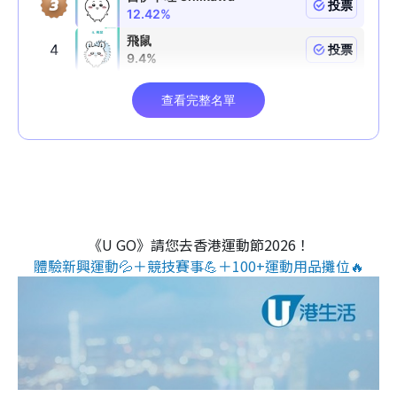
《U GO》請您去香港運動節2026！
體驗新興運動💦＋競技賽事💪＋100+運動用品攤位🔥