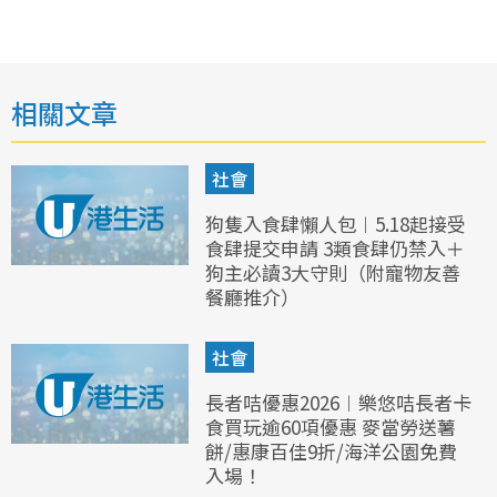
相關文章
社會
狗隻入食肆懶人包︱5.18起接受
食肆提交申請 3類食肆仍禁入＋
狗主必讀3大守則（附寵物友善
餐廳推介）
社會
長者咭優惠2026︱樂悠咭長者卡
食買玩逾60項優惠 麥當勞送薯
餅/惠康百佳9折/海洋公園免費
入場！