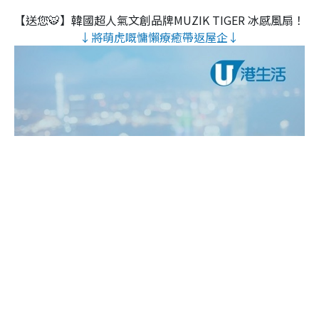
【送您🐯】韓國超人氣文創品牌MUZIK TIGER 冰感風扇！
↓將萌虎嘅慵懶療癒帶返屋企↓