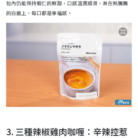
包內仍能保持蝦仁的鮮甜，口感溫潤順滑，淋在熱騰騰
的白飯上，每口都是幸福感。
3. 三種辣椒雞肉咖喱：辛辣控惹