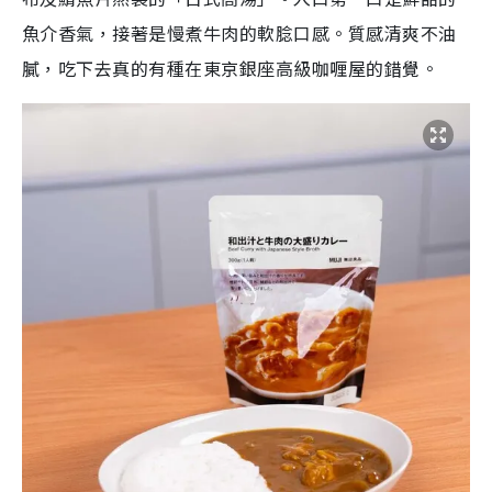
魚介香氣，接著是慢煮牛肉的軟腍口感。質感清爽不油
膩，吃下去真的有種在東京銀座高級咖喱屋的錯覺。