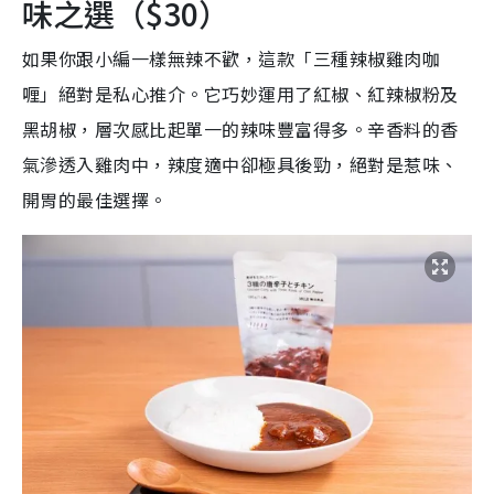
味之選（$30）
如果你跟小編一樣無辣不歡，這款「三種辣椒雞肉咖
喱」絕對是私心推介。它巧妙運用了紅椒、紅辣椒粉及
黑胡椒，層次感比起單一的辣味豐富得多。辛香料的香
氣滲透入雞肉中，辣度適中卻極具後勁，絕對是惹味、
開胃的最佳選擇。