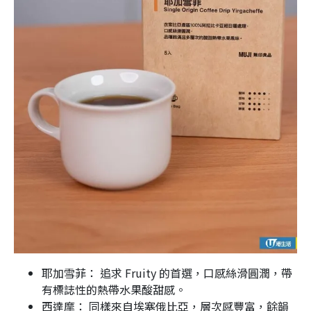
耶加雪菲： 追求 Fruity 的首選，口感絲滑圓潤，帶
有標誌性的熱帶水果酸甜感。
西達摩： 同樣來自埃塞俄比亞，層次感豐富，餘韻