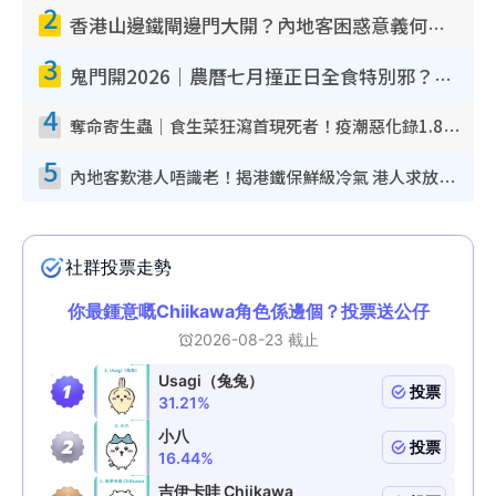
2
香港山邊鐵閘邊門大開？內地客困惑意義何在！網民神回覆：呢種叫法理性防禦
3
鬼門開2026｜農曆七月撞正日全食特別邪？專家警告切忌做一事！揭4大禁忌+2招保平安
4
奪命寄生蟲｜食生菜狂瀉首現死者！疫潮惡化錄1.8萬宗病例 揭洗菜3大謬誤
5
內地客歎港人唔識老！揭港鐵保鮮級冷氣 港人求放過：咪投訴