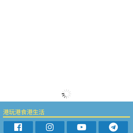
港玩港食港生活