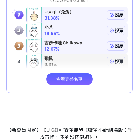
【新會員限定】《U GO》請你睇👹《蠟筆小新劇場版：千
奇百怪！我的妖怪假期》！