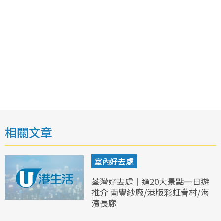
相關文章
室內好去處
荃灣好去處｜逾20大景點一日遊
推介 南豐紗廠/港版彩虹眷村/海
濱長廊