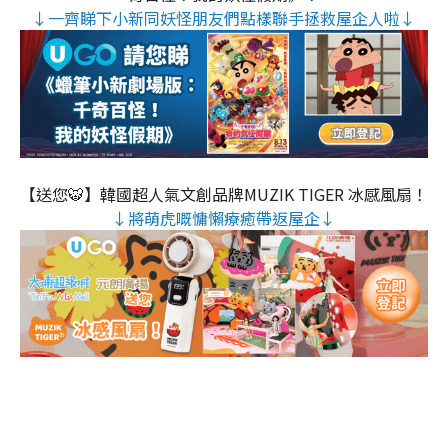
↓一齊睇下小新同妖怪朋友們點樣聯手拯救屋企人啦↓
【送您🐯】韓國超人氣文創品牌MUZIK TIGER 冰感風扇！
↓將萌虎嘅慵懶療癒帶返屋企↓