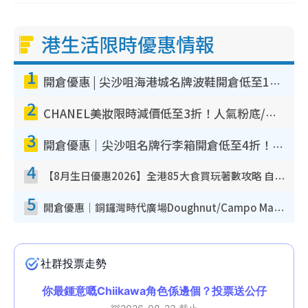
港生活限時優惠情報
1
開倉優惠 | 尖沙咀海港城名牌波鞋開倉低至1折！On鞋$899起／Joy&Peace鞋履$98起
2
CHANEL美妝限時減價低至3折！人氣粉底/唇膏/精華液低至$275！COCO香水都有平
3
開倉優惠｜尖沙咀名牌行李箱開倉低至4折！一連5日 American Tourister/ace./Hallmark $200起！
4
【8月生日優惠2026】全港85大食買玩著數攻略 自助餐/火鍋放題同行免費＋誠品/DONKI送現金券
5
開倉優惠｜銅鑼灣時代廣場Doughnut/Campo Marzio開倉低至1折！背囊、書包、手袋劈價$200起