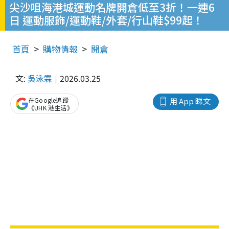
尖沙咀海港城運動名牌開倉低至3折！一連6
日 運動服飾/運動鞋/外套/行山鞋$99起！
首頁
購物情報
開倉
文:
吳泳霖
2026.03.25
在Google追蹤
用 App 睇文
《UHK 港生活》