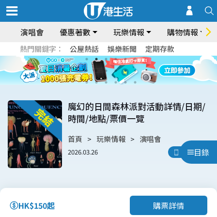
演唱會
優惠著數
玩樂情報
購物情報
熱門關鍵字：
公屋熱話
娛樂新聞
定期存款
魔幻的日間森林派對活動詳情/日期/
時間/地點/票價一覽
首頁
玩樂情報
演唱會
目錄
2026.03.26
用App睇
購票詳情
HK$150起