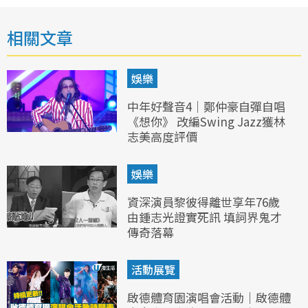
相關文章
娛樂
中年好聲音4｜鄭仲豪自彈自唱
《想你》 改編Swing Jazz獲林
志美高度評價
娛樂
資深演員黎彼得離世享年76歲
由鍾志光證實死訊 填詞界鬼才
傳奇落幕
活動展覽
啟德體育園演唱會活動｜啟德體