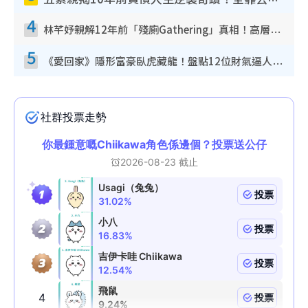
五索親揭10年前負債人生逆襲奇蹟！全靠去一地方轉運後即遇上馬先生
4
林芊妤親解12年前「殘廁Gathering」真相！高層解約一句話重創尊嚴至今拒返TVB
5
《愛回家》隱形富豪臥虎藏龍！盤點12位財氣逼人的有錢藝人：呢位靚女3億身家唔憂做