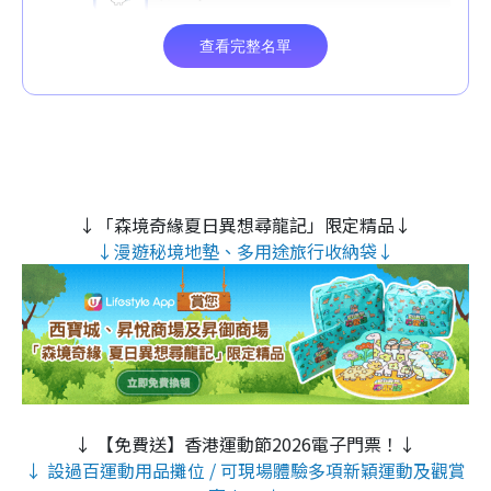
↓「森境奇緣夏日異想尋龍記」限定精品↓
↓漫遊秘境地墊、多用途旅行收納袋↓
↓ 【免費送】香港運動節2026電子門票！↓
↓ 設過百運動用品攤位 / 可現場體驗多項新穎運動及觀賞