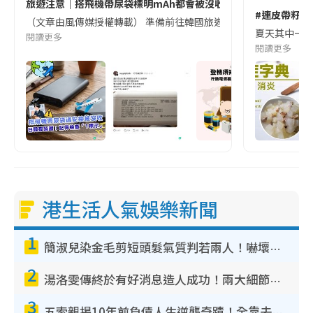
旅遊注意｜搭飛機帶尿袋標明mAh都會被沒收😱出發前切記檢查「1
#連皮帶籽都
（文章由風傳媒授權轉載） 準備前往韓國旅遊的民眾，近期要特別留
夏天其中一種時
閱讀更多
閱讀更多
港生活人氣娛樂新聞
1
簡淑兒染金毛剪短頭髮氣質判若兩人！嚇壞老公麥大力都認唔出：「你做咩事？」
2
湯洛雯傳終於有好消息造人成功！兩大細節曝孕味極濃惹猜測：大肚婆先會咁！
3