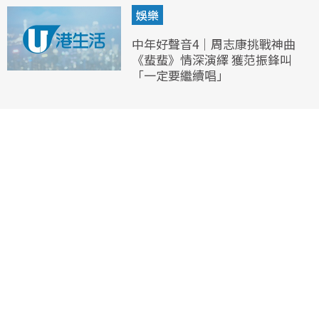
娛樂
中年好聲音4｜周志康挑戰神曲
《蜚蜚》情深演繹 獲范振鋒叫
「一定要繼續唱」