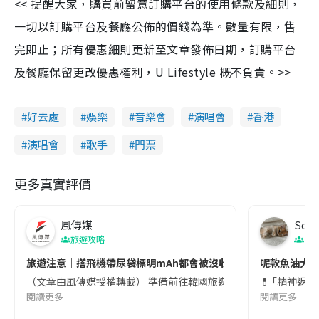
<< 提醒大家，購買前留意訂購平台的使用條款及細則，
一切以訂購平台及餐廳公佈的價錢為準。數量有限，售
完即止；所有優惠細則更新至文章發佈日期，訂購平台
及餐廳保留更改優惠權利，U Lifestyle 概不負責。>>
好去處
娛樂
音樂會
演唱會
香港
演唱會
歌手
門票
更多真實評價
風傳媒
Soul
旅遊攻略
生
旅遊注意｜搭飛機帶尿袋標明mAh都會被沒收😱出發前切記檢查「1
呢款魚油大家
（文章由風傳媒授權轉載） 準備前往韓國旅遊的民眾，近期要特別留
💊 ｢精神返
閱讀更多
閱讀更多