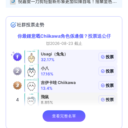
倪嘉雯一刀剪短髮新形象更加似陳自瑤！捨棄金色長髮造型氣質大變超驚喜