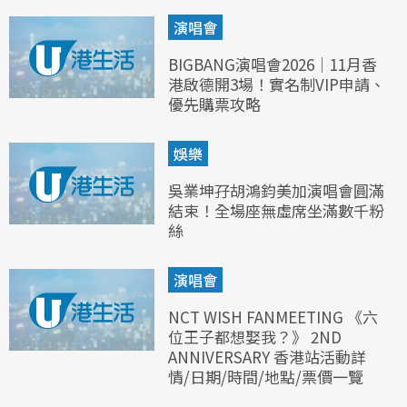
演唱會
BIGBANG演唱會2026｜11月香
港啟德開3場！實名制VIP申請、
優先購票攻略
娛樂
吳業坤孖胡鴻鈞美加演唱會圓滿
結束！全場座無虛席坐滿數千粉
絲
演唱會
NCT WISH FANMEETING 《六
位王子都想娶我？》 2ND
ANNIVERSARY 香港站活動詳
情/日期/時間/地點/票價一覽