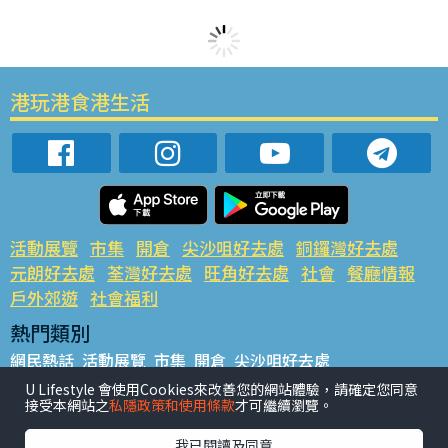
港玩港食港生活
活動展覽
市集
開倉
尖沙咀好去處
銅鑼灣好去處
元朗好去處
荃灣好去處
旺角好去處
社會
餐廳情報
戶外郊遊
社會福利
熱門類別
網民熱話
活動展覽
市集
開倉
尖沙咀好去處
銅鑼灣好去處
元朗好去處
荃灣好去處
旺角好去處
社會
U Lifestyle 會使用Cookies來改善您的網站體驗，請確定您同意
接受本網站之
私隱政策和使用條款
才可繼續瀏覽。
餐廳情報
戶外郊遊
熱門標籤
我已閱讀及同意