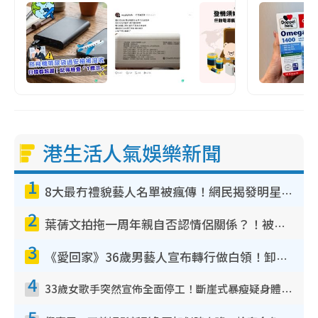
港生活人氣娛樂新聞
1
8大最冇禮貌藝人名單被瘋傳！網民揭發明星真面目 一致數臭呢位係無品天花板？
2
葉蒨文拍拖一周年親自否認情侶關係？！被質疑感情造假竟稱GM「普通同事」
3
《愛回家》36歲男藝人宣布轉行做白領！卸下藝人身份回歸素人平淡生活
4
33歲女歌手突然宣佈全面停工！斷崖式暴瘦疑身體亮紅燈！聲明曝︰將暫時淡出
5