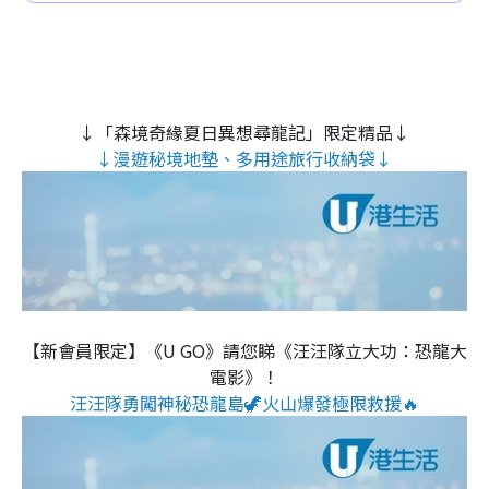
↓「森境奇緣夏日異想尋龍記」限定精品↓
↓漫遊秘境地墊、多用途旅行收納袋↓
【新會員限定】《U GO》請您睇《汪汪隊立大功：恐龍大
電影》！
汪汪隊勇闖神秘恐龍島🦖火山爆發極限救援🔥