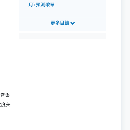
月) 預測歌單
在音樂
共度美