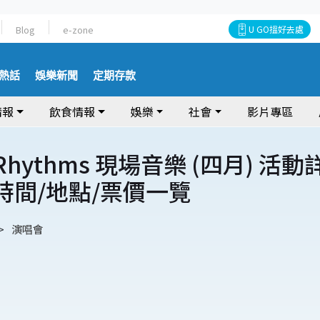
Blog
e-zone
U GO搵好去處
熱話
娛樂新聞
定期存款
情報
飲食情報
娛樂
社會
影片專區
 Rhythms 現場音樂 (四月) 活動
/時間/地點/票價一覽
演唱會