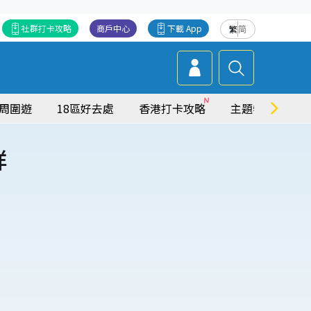
社群打卡攻略
商戶中心
下載 App
繁
简
周圍遊
18區好去處
香港打卡攻略
主題特集
詳