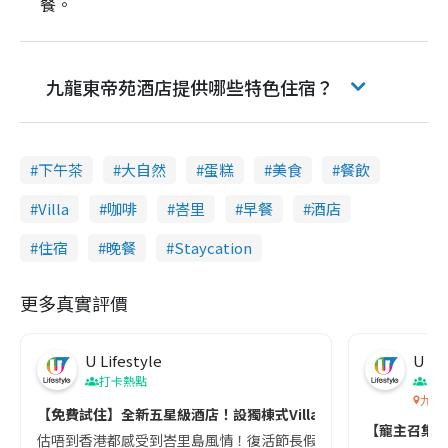
餐。
九龍東帝苑酒店提供哪些特色住宿？
下午茶
大自然
蛋糕
美食
餐飲
Villa
咖啡
峇里
早餐
酒店
住宿
晚餐
Staycation
更多真實評價
U Lifestyle
U Lif
打卡熱點
香
九龍
【免費試住】全新五星級酒店！設獨棟式Villa/寵物友善/私人花園
【寵主召集🐾
估唔到香港都感受到峇里島風情！復活節長假期不如帶同毛孩、屋企人一齊去全