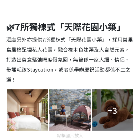
🌿7所獨棟式「天際花園小築」
酒店另外亦提供7所獨棟式「天際花園小築」，採用峇里
島風格配埋私人花園，融合橡木色建築及大自然元素，
打造出寫意鬆弛嘅度假氛圍，無論係一家大細、情侶、
帶埋毛孩Staycation，或者係舉辦慶祝活動都係不二之
選！
+3
點擊圖片放大