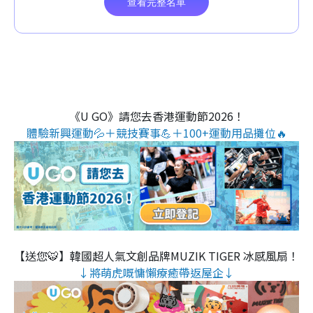
《U GO》請您去香港運動節2026！
體驗新興運動💦＋競技賽事💪＋100+運動用品攤位🔥
【送您🐯】韓國超人氣文創品牌MUZIK TIGER 冰感風扇！
↓將萌虎嘅慵懶療癒帶返屋企↓