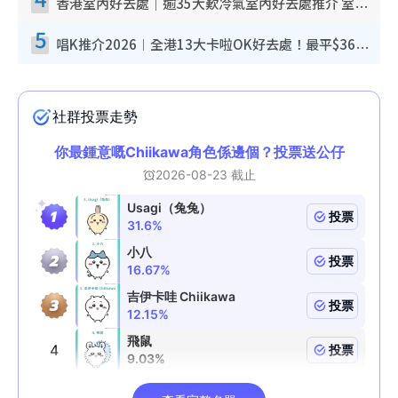
香港室內好去處｜逾35大歎冷氣室內好去處推介 室內活動免費避雨無懼落雨
5
唱K推介2026︱全港13大卡啦OK好去處！最平$36起 日文K都有！(附地址+收費詳情)