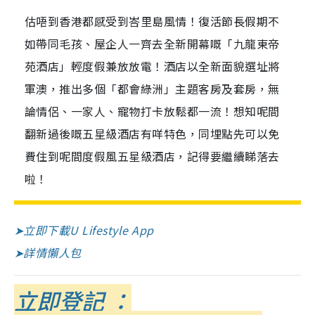
估唔到香港都感受到峇里島風情！復活節長假期不
如帶同毛孩、屋企人一齊去全新開幕嘅「九龍東帝
苑酒店」輕度假兼放放電！酒店以全新面貌選址將
軍澳，推出多個「都會綠洲」主題客房及套房，無
論情侶、一家人、寵物打卡放鬆都一流！想知呢間
翻新過後嘅五星級酒店有咩特色，同埋點先可以免
費住到呢間度假風五星級酒店，記得要繼續睇落去
啦！
➤立即下載U Lifestyle App
➤詳情懶人包
立即登記 ：