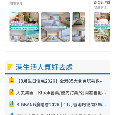
📝登記同主子免
閱讀更多
閱讀更多
港生活人氣好去處
1
【8月生日優惠2026】全港85大食買玩著數攻略 自助餐/火鍋放題同行免費＋誠品/DONKI送現金券
2
人夫集團｜Klook套票/優先訂票/公開發售搶飛攻略！附票價.購票連結.場地座位表
3
BIGBANG演唱會2026｜11月香港啟德開3場！實名制VIP申請、優先購票攻略
4