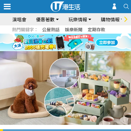
演唱會
優惠著數
玩樂情報
購物情報
熱門關鍵字：
公屋熱話
娛樂新聞
定期存款