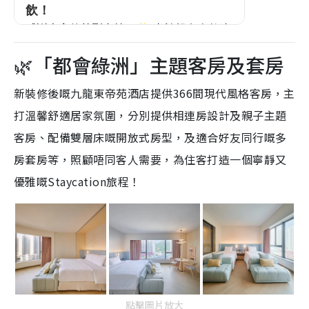
🌿「都會綠洲」主題客房及套房
新裝修後嘅九龍東帝苑酒店提供366間現代風格客房，主
打溫馨舒適居家氛圍，分別提供相連房設計及親子主題
客房、配備雙層床嘅開放式房型，及適合好友同行嘅多
房套房等，照顧唔同客人需要，為住客打造一個寧靜又
優雅嘅Staycation旅程！
點擊圖片放大