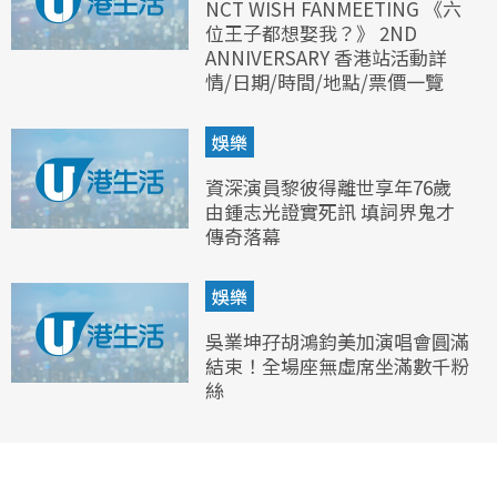
NCT WISH FANMEETING 《六
位王子都想娶我？》 2ND
ANNIVERSARY 香港站活動詳
情/日期/時間/地點/票價一覽
娛樂
資深演員黎彼得離世享年76歲
由鍾志光證實死訊 填詞界鬼才
傳奇落幕
娛樂
吳業坤孖胡鴻鈞美加演唱會圓滿
結束！全場座無虛席坐滿數千粉
絲