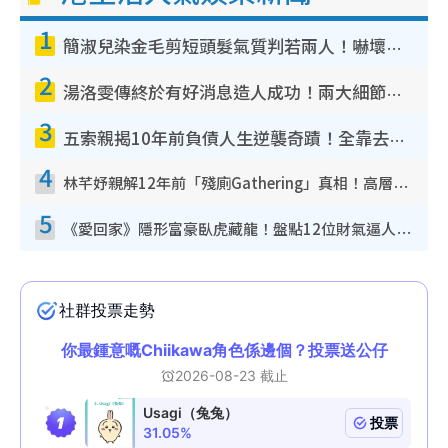
1
簡淑兒染金毛剪短頭髮氣質判若兩人！嚇壞老公麥大力都認唔出：「你做咩事？」
2
湯洛雯傳終於有好消息造人成功！兩大細節曝孕味極濃惹猜測：大肚婆先會咁！
3
五索親揭10年前負債人生逆襲奇蹟！全靠去一地方轉運後即遇上馬先生
4
林芊妤親解12年前「殘廁Gathering」真相！高層解約一句話重創尊嚴至今拒返TVB
5
《愛回家》隱形富豪臥虎藏龍！盤點12位財氣逼人的有錢藝人：呢位靚女3億身家唔憂做