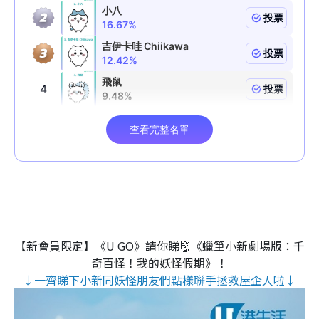
【新會員限定】《U GO》請你睇👹《蠟筆小新劇場版：千
奇百怪！我的妖怪假期》！
↓一齊睇下小新同妖怪朋友們點樣聯手拯救屋企人啦↓