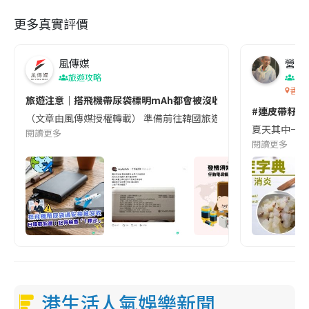
更多真實評價
風傳媒
營養教
旅遊攻略
生
香港
旅遊注意｜搭飛機帶尿袋標明mAh都會被沒收😱出發前切記檢查「1
#連皮帶籽都
（文章由風傳媒授權轉載） 準備前往韓國旅遊的民眾，近期要特別留
夏天其中一種時
閱讀更多
閱讀更多
港生活人氣娛樂新聞