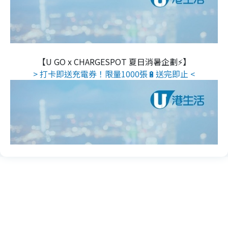
【U GO x CHARGESPOT 夏日消暑企劃⚡】
> 打卡即送充電券！限量1000張🔋送完即止 <