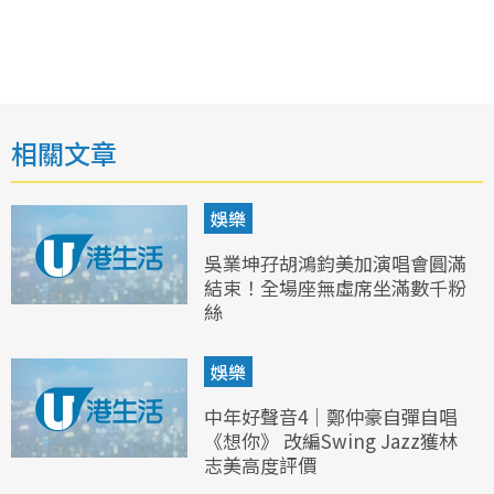
相關文章
娛樂
吳業坤孖胡鴻鈞美加演唱會圓滿
結束！全場座無虛席坐滿數千粉
絲
娛樂
中年好聲音4｜鄭仲豪自彈自唱
《想你》 改編Swing Jazz獲林
志美高度評價