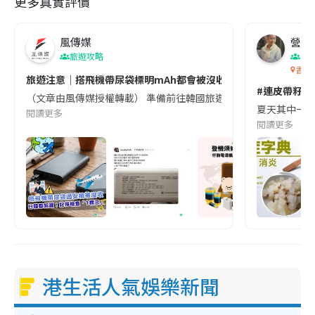
更多真實評價
風傳媒
營養教
旅遊攻略
生
香港
旅遊注意｜搭飛機帶尿袋標明mAh都會被沒收😱出發前切記檢查「1
#連皮帶籽都
（文章由風傳媒授權轉載） 準備前往韓國旅遊的民眾，近期要特別留
夏天其中一種時
閱讀更多
閱讀更多
港生活人氣娛樂新聞