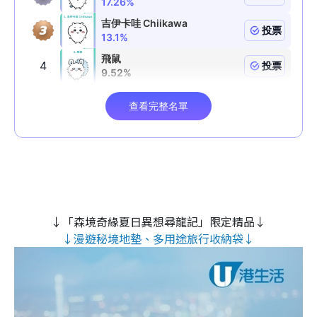
↓「森境奇緣夏日異想尋龍記」限定精品↓
↓漫遊秘境地墊、多用途旅行收納袋↓