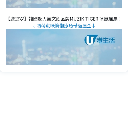
【送您🐯】韓國超人氣文創品牌MUZIK TIGER 冰感風扇！
↓將萌虎嘅慵懶療癒帶返屋企↓