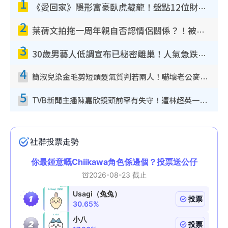
1
《愛回家》隱形富豪臥虎藏龍！盤點12位財氣逼人的有錢藝人：呢位靚女3億身家唔憂做
2
葉蒨文拍拖一周年親自否認情侶關係？！被質疑感情造假竟稱GM「普通同事」
3
30歲男藝人低調宣布已秘密離巢！人氣急跌變失蹤人口︰「這幾年過得並不容易」
4
簡淑兒染金毛剪短頭髮氣質判若兩人！嚇壞老公麥大力都認唔出：「你做咩事？」
5
TVB新聞主播陳嘉欣鏡頭前罕有失守！遭林超英一句說話突襲嚇親當場大笑