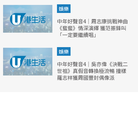
娛樂
中年好聲音4｜周志康挑戰神曲
《蜚蜚》情深演繹 獲范振鋒叫
「一定要繼續唱」
娛樂
中年好聲音4｜吳亦偉《決戰二
世祖》真假音轉換極流暢 撞樣
羅志祥獲周國豐封偶像派