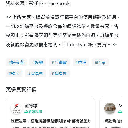
資料來源：歌手IG、Facebook
<< 提醒大家，購買前留意訂購平台的使用條款及細則，
一切以訂購平台及餐廳公佈的價錢為準。數量有限，售
完即止；所有優惠細則更新至文章發佈日期，訂購平台
及餐廳保留更改優惠權利，U Lifestyle 概不負責。>>
好去處
娛樂
音樂會
香港
門票
歌手
演唱會
演唱會
更多真實評價
風傳媒
Soul
旅遊攻略
生
旅遊注意｜搭飛機帶尿袋標明mAh都會被沒收😱出發前切記檢查「1
呢款魚油大家