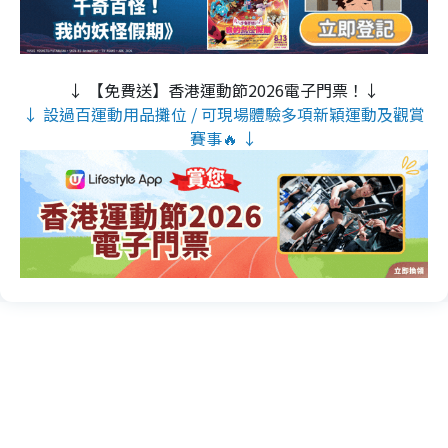
↓ 【免費送】香港運動節2026電子門票！↓
↓ 設過百運動用品攤位 / 可現場體驗多項新穎運動及觀賞
賽事🔥 ↓