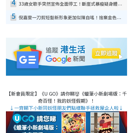
4
33歲女歌手突然宣佈全面停工！斷崖式暴瘦疑身體亮紅燈！聲明曝︰將暫時淡出
5
倪嘉雯一刀剪短髮新形象更加似陳自瑤！捨棄金色長髮造型氣質大變超驚喜
【新會員限定】《U GO》請你睇👹《蠟筆小新劇場版：千
奇百怪！我的妖怪假期》！
↓一齊睇下小新同妖怪朋友們點樣聯手拯救屋企人啦↓