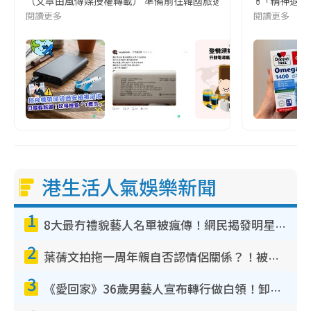
（文章由風傳媒授權轉載） 準備前往韓國旅遊的民眾，近期要特別留
💊 ｢精神返
閱讀更多
閱讀更多
港生活人氣娛樂新聞
1
8大最冇禮貌藝人名單被瘋傳！網民揭發明星真面目 一致數臭呢位係無品天花板？
2
葉蒨文拍拖一周年親自否認情侶關係？！被質疑感情造假竟稱GM「普通同事」
3
《愛回家》36歲男藝人宣布轉行做白領！卸下藝人身份回歸素人平淡生活