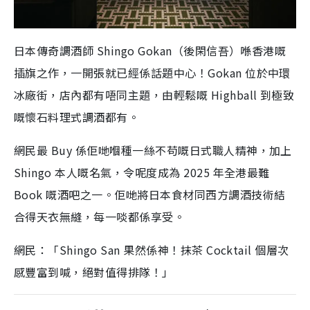
日本傳奇調酒師 Shingo Gokan（後閑信吾）喺香港嘅
插旗之作，一開張就已經係話題中心！Gokan 位於中環
冰廠街，店內都有唔同主題，由輕鬆嘅 Highball 到極致
嘅懷石料理式調酒都有。
網民最 Buy 係佢哋嗰種一絲不苟嘅日式職人精神，加上
Shingo 本人嘅名氣，令呢度成為 2025 年全港最難
Book 嘅酒吧之一。佢哋將日本食材同西方調酒技術結
合得天衣無縫，每一啖都係享受。
網民：「Shingo San 果然係神！抹茶 Cocktail 個層次
感豐富到喊，絕對值得排隊！」