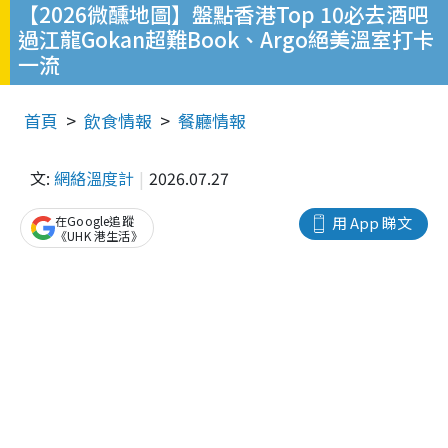
【2026微醺地圖】盤點香港Top 10必去酒吧
過江龍Gokan超難Book、Argo絕美溫室打卡
一流
首頁
飲食情報
餐廳情報
文:
網絡溫度計
2026.07.27
在Google追蹤
用 App 睇文
《UHK 港生活》