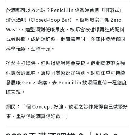
飲酒都可以救地球？Penicillin 係香港首間「閉環式」
環保酒吧（Closed-loop Bar）。佢哋嘅宗旨係 Zero
Waste，連整酒剩低嘅果皮、核都會被循環再造成配料
或者裝飾。成間舖好似一個實驗室咁，充滿住發酵罐同
科學儀器，型格十足。
雖然主打環保，但味道絕對唔會妥協。佢哋嘅酒帶有強
烈嘅發酵風味，酸度同質感都好特別。對於注重可持續
發展嘅 Gen Z 嚟講，去 Penicillin 飲酒簡直係一種態度
嘅表現。
網民：「個 Concept 好強，飲酒之餘仲覺得自己做緊好
事，重點係啲酒真係好飲！」