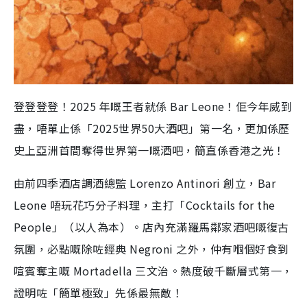
登登登登！2025 年嘅王者就係 Bar Leone！佢今年威到
盡，唔單止係「2025世界50大酒吧」第一名，更加係歷
史上亞洲首間奪得世界第一嘅酒吧，簡直係香港之光！
由前四季酒店調酒總監 Lorenzo Antinori 創立，Bar
Leone 唔玩花巧分子料理，主打「Cocktails for the
People」（以人為本）。店內充滿羅馬鄰家酒吧嘅復古
氛圍，必點嘅除咗經典 Negroni 之外，仲有嗰個好食到
喧賓奪主嘅 Mortadella 三文治。熱度破千斷層式第一，
證明咗「簡單極致」先係最無敵！