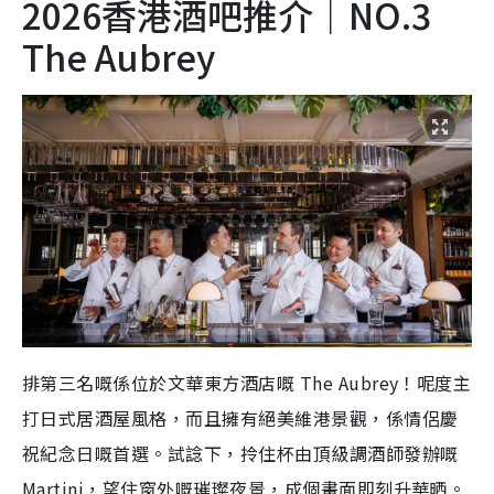
2026香港酒吧推介｜NO.3
The Aubrey
排第三名嘅係位於文華東方酒店嘅 The Aubrey！呢度主
打日式居酒屋風格，而且擁有絕美維港景觀，係情侶慶
祝紀念日嘅首選。試諗下，拎住杯由頂級調酒師發辦嘅
Martini，望住窗外嘅璀璨夜景，成個畫面即刻升華晒。