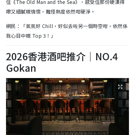
住《The Old Man and the Sea》，感受住那份硬漢得
嚟又細膩嘅情懷，難怪熱度依然咁硬淨。
網民：「氣氛好 Chill，好似去咗另一個時空咁，依然係
我心目中嘅 Top 3！」
2026香港酒吧推介｜NO.4
Gokan