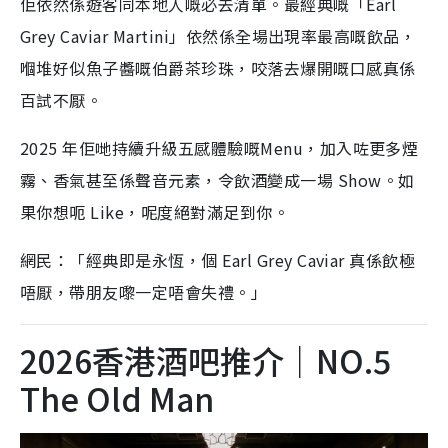
佢依然係遊客同本地人嘅必去清單。最經典嘅「Earl
Grey Caviar Martini」依然係全場出現率最高嘅飲品，
嗰堆好似魚子醬嘅伯爵茶珍珠，咬落去爆開嘅口感真係
百試不厭。
2025 年佢哋持續升級五感體驗嘅Menu，加入咗更多煙
霧、香氣甚至係聲音元素，令飲酒變成一場 Show。如
果你想呃 Like，呢度絕對滿足到你。
網民：「經典即是永恆，個 Earl Grey Caviar 真係飲極
唔厭，帶朋友嚟一定唔會失禮。」
2026香港酒吧推介｜NO.5
The Old Man