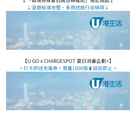
↓「森境奇緣夏日異想尋龍記」限定精品↓
↓漫遊秘境地墊、多用途旅行收納袋↓
【U GO x CHARGESPOT 夏日消暑企劃⚡】
> 打卡即送充電券！限量1000張🔋送完即止 <