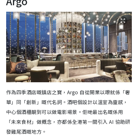
Argo
作為四季酒店嘅鎮店之寶，Argo 自從開業以嚟就係「奢
華」同「創新」嘅代名詞。酒吧個設計以溫室為靈感，
中心個酒櫃靚到可以做電影場景。佢哋最出名嘅係用
「未來食材」做概念，亦都係全港第一間引入 AI 協助研
發雞尾酒嘅地方。