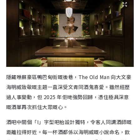
隱藏喺蘇豪區鴨巴甸街嘅後巷，The Old Man 向大文豪
海明威致敬嘅主題一直深受文青同酒鬼喜愛。雖然經歷
過人事變動，但 2025 年佢哋強勢回歸，憑住極具深意
嘅酒單再次抓住大眾嘅心。
酒吧中間個「I」字型吧枱設計獨特，令客人同調酒師嘅
距離拉得好近。每一杯酒都係以海明威嘅小說命名，飲