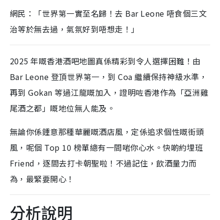
網民：「世界第一實至名歸！去 Bar Leone 唔食個三文
治等於無去過，氣氛好到唔想走！」
2025 年嘅香港酒吧地圖真係精彩到令人選擇困難！由
Bar Leone 登頂世界第一，到 Coa 繼續保持神級水準，
再到 Gokan 等過江龍嘅加入，證明咗香港作為「亞洲雞
尾酒之都」嘅地位無人能及。
無論你係鍾意那種華麗嘅酒店風，定係追求個性嘅街頭
風，呢個 Top 10 榜單總有一間啱你心水。快啲約埋班
Friend，逐間去打卡朝聖啦！不過記住，飲酒量力而
為，最緊要開心！
分析說明