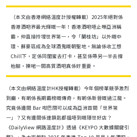
（本文由香港網絡溫度計授權轉載）2025年絕對係
香港酒吧界最光輝嘅一年！香港酒吧唔止喺亞洲稱
霸，仲直接拎埋世界第一，令「蘭桂坊」以外嘅中
環、蘇豪區成為全球酒鬼嘅朝聖地。無論係收工想
Chill下，定係同閨蜜去打卡，甚至係帶另一半去撐
枱腳，揀啱一間高質酒吧真係好重要。
（本文由網絡溫度計HK授權轉載）今年個榜單競爭激烈
到癲，有啲係長期霸榜嘅傳奇，有啲係新晉嘅過江龍。
究竟係邊間 Bar 咁巴閉可以成為亞洲首間「世界第
一」？又有邊間係連鎖匙都搵唔到嘅隱世好店？
《DailyView 網路溫度計》透過《KEYPO 大數據關鍵引