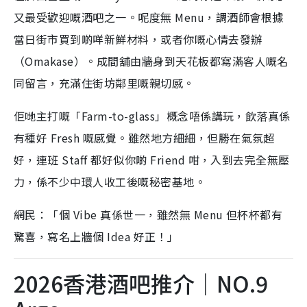
又最受歡迎嘅酒吧之一。呢度無 Menu，調酒師會根據
當日街市買到啲咩新鮮材料，或者你嘅心情去發辦
（Omakase）。成間舖由牆身到天花板都寫滿客人嘅名
同留言，充滿住街坊鄰里嘅親切感。
佢哋主打嘅「Farm-to-glass」概念唔係講玩，飲落真係
有種好 Fresh 嘅感覺。雖然地方細細，但勝在氣氛超
好，連班 Staff 都好似你啲 Friend 咁，入到去完全無壓
力，係不少中環人收工後嘅秘密基地。
網民：「個 Vibe 真係世一，雖然無 Menu 但杯杯都有
驚喜，寫名上牆個 Idea 好正！」
2026香港酒吧推介｜NO.9