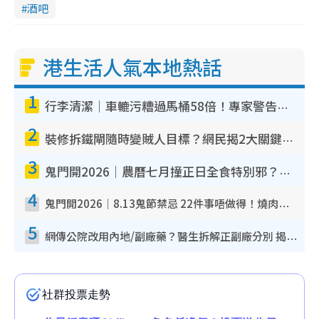
酒吧
港生活人氣本地熱話
1
行李清潔｜車轆污糟過馬桶58倍！專家警告忌用酒精抹 教1招免污手除菌
2
裝修拆鐵閘隨時變賊人目標？網民揭2大關鍵用途：裝新式等於白裝？附新舊鐵閘分別
3
鬼門開2026｜農曆七月撞正日全食特別邪？專家警告切忌做一事！揭4大禁忌+2招保平安
4
鬼門開2026｜8.13鬼節禁忌 22件事唔做得！燒肉、刺身要少食？半夜勿吹口哨/打呢個電話
5
網傳公院改用內地/副廠藥？醫生拆解正副廠分別 揭4類人換藥隨時出事