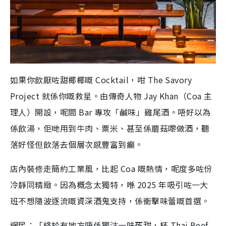
如果你飲厭咗甜椰椰嘅 Cocktail，咁 The Savory
Project 就係你嘅救星。由傳奇人物 Jay Khan（Coa 主
理人）開設，呢間 Bar 專攻「鹹味」雞尾酒。唔好以為
係飲湯，佢哋用到牛肉、粟米、甚至係蘑菇嚟做酒，聽
落好怪但飲落去個層次感豐富到癲。
店內裝修走簡約工業風，比起 Coa 嘅熱情，呢度多咗份
冷靜同精緻。因為概念太獨特，喺 2025 年吸引咗一大
班不想隨波逐流嘅資深酒鬼支持，係衝擊味蕾嘅首選。
網民：「終於有地方唔係獨沽一味死甜，杯 Thai Beef