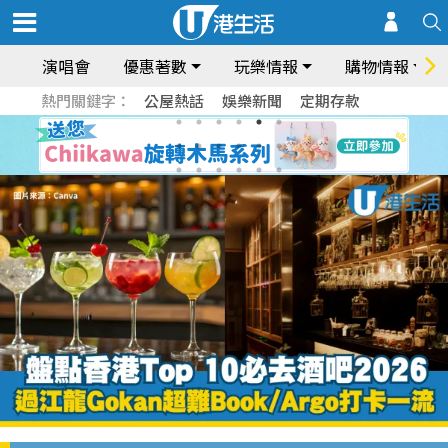
演唱會
優惠著數
玩樂情報
購物情報
熱門關鍵字：
公屋熱話
娛樂新聞
定期存款