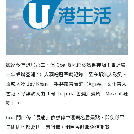
雖然今年退居第二，但 Coa 嘅地位依然係神級！曾連續
三年蟬聯亞洲 50 大酒吧冠軍嘅紀錄，至今都無人破到。
靈魂人物 Jay Khan 一手將龍舌蘭酒（Agave）文化帶入
香港，令無數人由「聞 Tequila 色變」變成「Mezcal 狂
粉」。
Coa 門口條「長龍」依然係中環嘅名勝景點，即使係平
日閒閒地都要排一兩個鐘。網民最佩服係佢哋嘅