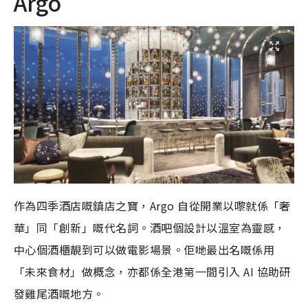
Argo
作為四季酒店嘅鎮店之寶，Argo 自從開業以嚟就係「奢
華」同「創新」嘅代名詞。酒吧個設計以溫室為靈感，
中心個酒櫃靚到可以做電影場景。佢哋最出名嘅係用
「未來食材」做概念，亦都係全港第一間引入 AI 協助研
發雞尾酒嘅地方。