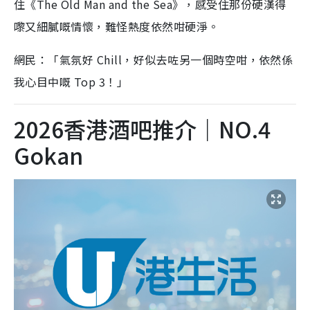
住《The Old Man and the Sea》，感受住那份硬漢得
嚟又細膩嘅情懷，難怪熱度依然咁硬淨。
網民：「氣氛好 Chill，好似去咗另一個時空咁，依然係
我心目中嘅 Top 3！」
2026香港酒吧推介｜NO.4
Gokan