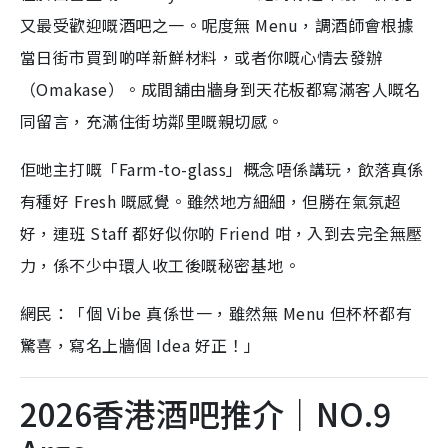
又最受歡迎嘅酒吧之一。呢度無 Menu，調酒師會根據
當日街市買到啲咩新鮮材料，或者你嘅心情去發辦
（Omakase）。成間舖由牆身到天花板都寫滿客人嘅名
同留言，充滿住街坊鄰里嘅親切感。
佢哋主打嘅「Farm-to-glass」概念唔係講玩，飲落真係
有種好 Fresh 嘅感覺。雖然地方細細，但勝在氣氛超
好，連班 Staff 都好似你啲 Friend 咁，入到去完全無壓
力，係不少中環人收工後嘅秘密基地。
網民：「個 Vibe 真係世一，雖然無 Menu 但杯杯都有
驚喜，寫名上牆個 Idea 好正！」
2026香港酒吧推介｜NO.9