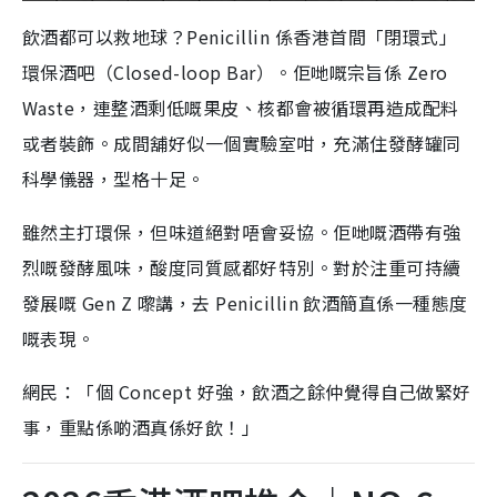
飲酒都可以救地球？Penicillin 係香港首間「閉環式」
環保酒吧（Closed-loop Bar）。佢哋嘅宗旨係 Zero
Waste，連整酒剩低嘅果皮、核都會被循環再造成配料
或者裝飾。成間舖好似一個實驗室咁，充滿住發酵罐同
科學儀器，型格十足。
雖然主打環保，但味道絕對唔會妥協。佢哋嘅酒帶有強
烈嘅發酵風味，酸度同質感都好特別。對於注重可持續
發展嘅 Gen Z 嚟講，去 Penicillin 飲酒簡直係一種態度
嘅表現。
網民：「個 Concept 好強，飲酒之餘仲覺得自己做緊好
事，重點係啲酒真係好飲！」