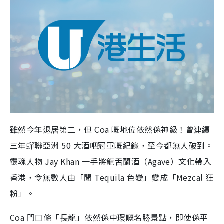
雖然今年退居第二，但 Coa 嘅地位依然係神級！曾連續
三年蟬聯亞洲 50 大酒吧冠軍嘅紀錄，至今都無人破到。
靈魂人物 Jay Khan 一手將龍舌蘭酒（Agave）文化帶入
香港，令無數人由「聞 Tequila 色變」變成「Mezcal 狂
粉」。
Coa 門口條「長龍」依然係中環嘅名勝景點，即使係平