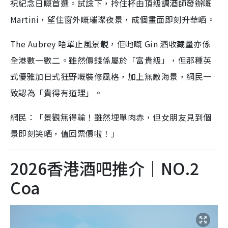
祝紀念日嘅首選。試諗下，拎住杯由頂級調酒師發辦嘅
Martini，望住窗外嘅璀璨夜景，成個畫面即刻升華晒。
The Aubrey 唔單止風景靚，佢哋嘅 Gin 酒收藏量亦係
全港數一數二。雖然價錢係屬於「富貴級」，但那種英
式優雅加日式狂野嘅裝修風格，加上無敵海景，網民一
致認為「貴得有道理」。
網民：「景觀無得輸！雖然埋單肉赤，但女朋友見到個
景即刻笑晒，值回票價啦！」
2026香港酒吧推介｜NO.2
Coa