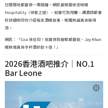
日閒閒地都要排一兩個鐘。網民最佩服係佢哋嘅
Hospitality（待客之道），就算忙到甩轆，調酒師都會
好詳細咁同你介紹每支酒嘅故事，呢種熱誠真係無得
頂。
網民：「Coa 係信仰！就算排到腳軟都要飲，Jay Khan
嘅熱情真係令杯酒好飲十倍！」
2026香港酒吧推介｜NO.1
Bar Leone