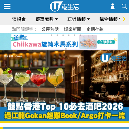
演唱會
優惠著數
玩樂情報
購物情報
熱門關鍵字：
公屋熱話
娛樂新聞
定期存款