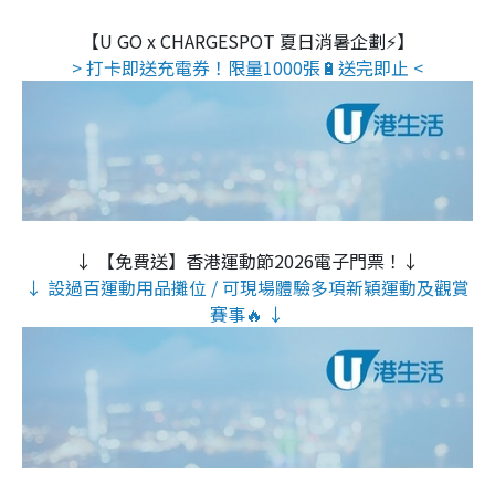
【U GO x CHARGESPOT 夏日消暑企劃⚡】
> 打卡即送充電券！限量1000張🔋送完即止 <
↓ 【免費送】香港運動節2026電子門票！↓
↓ 設過百運動用品攤位 / 可現場體驗多項新穎運動及觀賞
賽事🔥 ↓