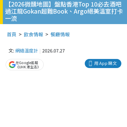
【2026微醺地圖】盤點香港Top 10必去酒吧
過江龍Gokan超難Book、Argo絕美溫室打卡
一流
首頁
飲食情報
餐廳情報
文:
網絡溫度計
2026.07.27
在Google追蹤
用 App 睇文
《UHK 港生活》