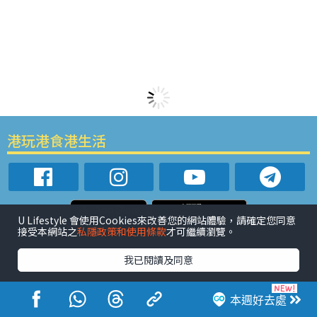
港玩港食港生活
U Lifestyle 會使用Cookies來改善您的網站體驗，請確定您同意
接受本網站之
私隱政策和使用條款
才可繼續瀏覽。
活動展覽
市集
開倉
尖沙咀好去處
銅鑼灣好去處
元朗好去處
荃灣好去處
旺角好去處
社會
餐廳情報
我已閱讀及同意
戶外郊遊
社會福利
熱門類別
本週好去處