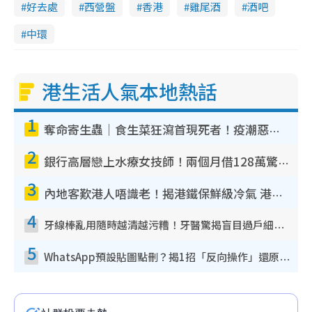
好去處
西營盤
香港
雞尾酒
酒吧
中環
港生活人氣本地熱話
1
奪命寄生蟲｜食生菜狂瀉首現死者！疫潮惡化錄1.8萬宗病例 揭洗菜3大謬誤
2
銀行高層戀上水療女技師！兩個月借128萬驚覺「沉船」沉落火海 揭背後疑似邪教操控賣淫
3
內地客歎港人唔識老！揭港鐵保鮮級冷氣 港人求放過：咪投訴
4
牙線棒亂用隨時越清越污糟！牙醫驚揭盲目過戶細菌恐致蛀牙：呢種先係日常真保養
5
WhatsApp預設貼圖點刪？揭1招「反向操作」還原簡潔介面 附3步實測教學