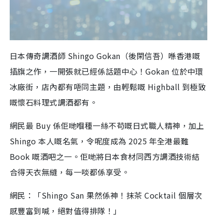
日本傳奇調酒師 Shingo Gokan（後閑信吾）喺香港嘅
插旗之作，一開張就已經係話題中心！Gokan 位於中環
冰廠街，店內都有唔同主題，由輕鬆嘅 Highball 到極致
嘅懷石料理式調酒都有。
網民最 Buy 係佢哋嗰種一絲不苟嘅日式職人精神，加上
Shingo 本人嘅名氣，令呢度成為 2025 年全港最難
Book 嘅酒吧之一。佢哋將日本食材同西方調酒技術結
合得天衣無縫，每一啖都係享受。
網民：「Shingo San 果然係神！抹茶 Cocktail 個層次
感豐富到喊，絕對值得排隊！」