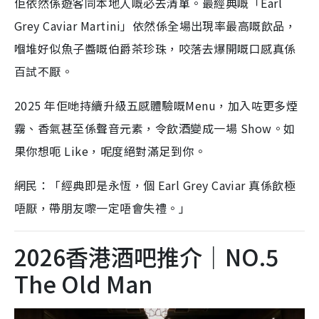
佢依然係遊客同本地人嘅必去清單。最經典嘅「Earl
Grey Caviar Martini」依然係全場出現率最高嘅飲品，
嗰堆好似魚子醬嘅伯爵茶珍珠，咬落去爆開嘅口感真係
百試不厭。
2025 年佢哋持續升級五感體驗嘅Menu，加入咗更多煙
霧、香氣甚至係聲音元素，令飲酒變成一場 Show。如
果你想呃 Like，呢度絕對滿足到你。
網民：「經典即是永恆，個 Earl Grey Caviar 真係飲極
唔厭，帶朋友嚟一定唔會失禮。」
2026香港酒吧推介｜NO.5
The Old Man