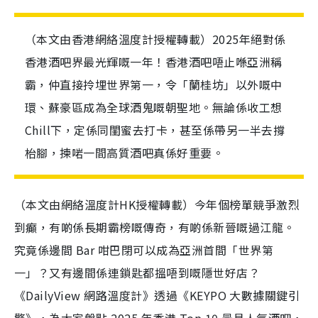
（本文由香港網絡溫度計授權轉載）2025年絕對係
香港酒吧界最光輝嘅一年！香港酒吧唔止喺亞洲稱
霸，仲直接拎埋世界第一，令「蘭桂坊」以外嘅中
環、蘇豪區成為全球酒鬼嘅朝聖地。無論係收工想
Chill下，定係同閨蜜去打卡，甚至係帶另一半去撐
枱腳，揀啱一間高質酒吧真係好重要。
（本文由網絡溫度計HK授權轉載）今年個榜單競爭激烈
到癲，有啲係長期霸榜嘅傳奇，有啲係新晉嘅過江龍。
究竟係邊間 Bar 咁巴閉可以成為亞洲首間「世界第
一」？又有邊間係連鎖匙都搵唔到嘅隱世好店？
《DailyView 網路溫度計》透過《KEYPO 大數據關鍵引