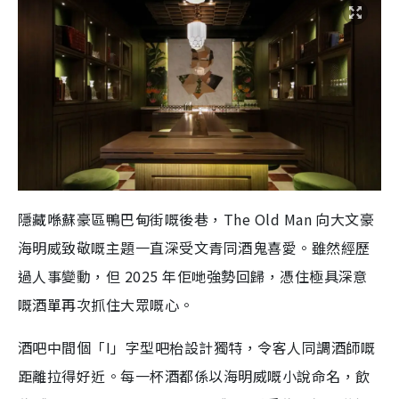
隱藏喺蘇豪區鴨巴甸街嘅後巷，The Old Man 向大文豪
海明威致敬嘅主題一直深受文青同酒鬼喜愛。雖然經歷
過人事變動，但 2025 年佢哋強勢回歸，憑住極具深意
嘅酒單再次抓住大眾嘅心。
酒吧中間個「I」字型吧枱設計獨特，令客人同調酒師嘅
距離拉得好近。每一杯酒都係以海明威嘅小說命名，飲