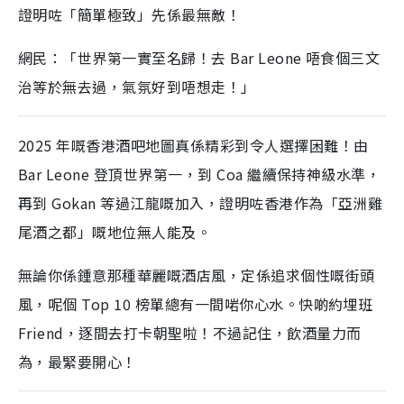
證明咗「簡單極致」先係最無敵！
網民：「世界第一實至名歸！去 Bar Leone 唔食個三文
治等於無去過，氣氛好到唔想走！」
2025 年嘅香港酒吧地圖真係精彩到令人選擇困難！由
Bar Leone 登頂世界第一，到 Coa 繼續保持神級水準，
再到 Gokan 等過江龍嘅加入，證明咗香港作為「亞洲雞
尾酒之都」嘅地位無人能及。
無論你係鍾意那種華麗嘅酒店風，定係追求個性嘅街頭
風，呢個 Top 10 榜單總有一間啱你心水。快啲約埋班
Friend，逐間去打卡朝聖啦！不過記住，飲酒量力而
為，最緊要開心！