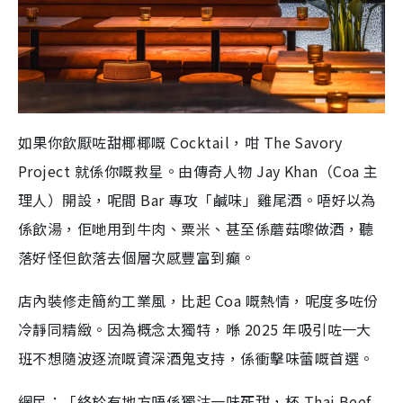
如果你飲厭咗甜椰椰嘅 Cocktail，咁 The Savory
Project 就係你嘅救星。由傳奇人物 Jay Khan（Coa 主
理人）開設，呢間 Bar 專攻「鹹味」雞尾酒。唔好以為
係飲湯，佢哋用到牛肉、粟米、甚至係蘑菇嚟做酒，聽
落好怪但飲落去個層次感豐富到癲。
店內裝修走簡約工業風，比起 Coa 嘅熱情，呢度多咗份
冷靜同精緻。因為概念太獨特，喺 2025 年吸引咗一大
班不想隨波逐流嘅資深酒鬼支持，係衝擊味蕾嘅首選。
網民：「終於有地方唔係獨沽一味死甜，杯 Thai Beef