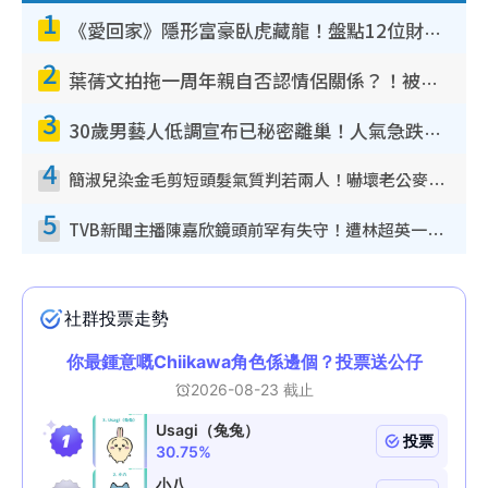
1
《愛回家》隱形富豪臥虎藏龍！盤點12位財氣逼人的有錢藝人：呢位靚女3億身家唔憂做
2
葉蒨文拍拖一周年親自否認情侶關係？！被質疑感情造假竟稱GM「普通同事」
3
30歲男藝人低調宣布已秘密離巢！人氣急跌變失蹤人口︰「這幾年過得並不容易」
4
簡淑兒染金毛剪短頭髮氣質判若兩人！嚇壞老公麥大力都認唔出：「你做咩事？」
5
TVB新聞主播陳嘉欣鏡頭前罕有失守！遭林超英一句說話突襲嚇親當場大笑