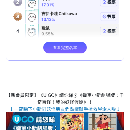
【新會員限定】《U GO》請你睇👹《蠟筆小新劇場版：千
奇百怪！我的妖怪假期》！
↓一齊睇下小新同妖怪朋友們點樣聯手拯救屋企人啦↓