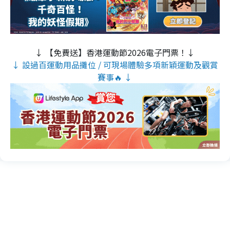
↓ 【免費送】香港運動節2026電子門票！↓
↓ 設過百運動用品攤位 / 可現場體驗多項新穎運動及觀賞
賽事🔥 ↓