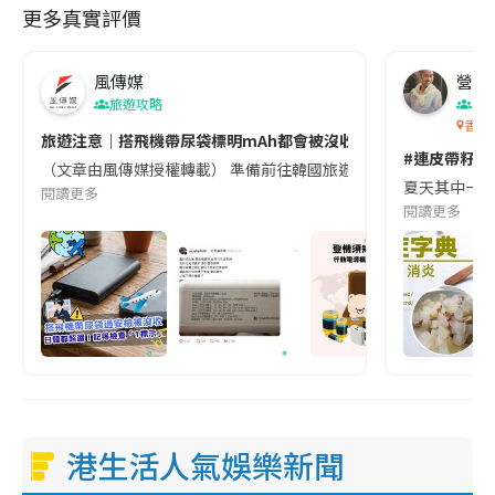
更多真實評價
風傳媒
營養教
旅遊攻略
生
香港
旅遊注意｜搭飛機帶尿袋標明mAh都會被沒收😱出發前切記檢查「1
#連皮帶籽都
（文章由風傳媒授權轉載） 準備前往韓國旅遊的民眾，近期要特別留
夏天其中一種時
閱讀更多
閱讀更多
港生活人氣娛樂新聞