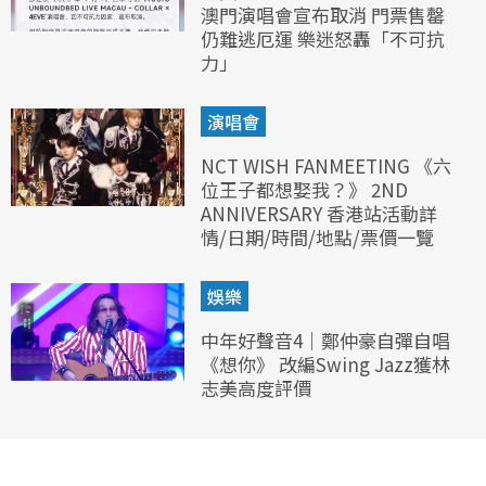
澳門演唱會宣布取消 門票售罄
仍難逃厄運 樂迷怒轟「不可抗
力」
演唱會
NCT WISH FANMEETING 《六
位王子都想娶我？》 2ND
ANNIVERSARY 香港站活動詳
情/日期/時間/地點/票價一覽
娛樂
中年好聲音4｜鄭仲豪自彈自唱
《想你》 改編Swing Jazz獲林
志美高度評價