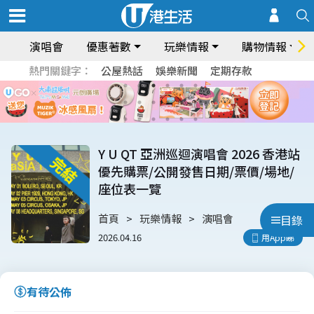
演唱會
優惠著數
玩樂情報
購物情報
熱門關鍵字：
公屋熱話
娛樂新聞
定期存款
Y U QT 亞洲巡迴演唱會 2026 香港站
優先購票/公開發售日期/票價/場地/
座位表一覽
首頁
玩樂情報
演唱會
目錄
2026.04.16
用App睇
有待公佈