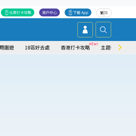
社群打卡攻略
商戶中心
下載 App
繁
简
周圍遊
18區好去處
香港打卡攻略
主題特集