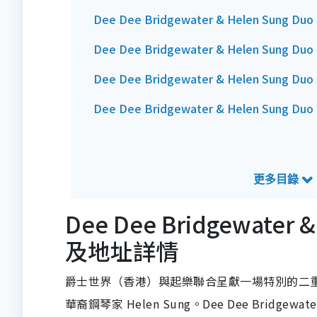
Dee Dee Bridgewater & Helen Su
Dee Dee Bridgewater & Helen Sung 
Dee Dee Bridgewater & Helen Sun
Dee Dee Bridgewater & Helen Sung
Dee Dee Bridgewate
及地址詳情
爵士世界（香港）與起樂聯合呈獻一場特別的二重奏演出
華裔鋼琴家 Helen Sung。Dee Dee Brid