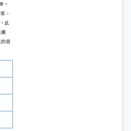
士樂。
鋼琴家，
興。此
推廣
代的音