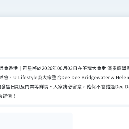
ung Duo 音樂會香港｜群星將於2026年06月03日在荃灣大會堂 演奏廳舉
 音樂會，U Lifestyle為大家整合Dee Dee Bridgewater & Hele
公開發售日期及門票等詳情。大家務必留意，確保不會錯過Dee D
的活動詳情！