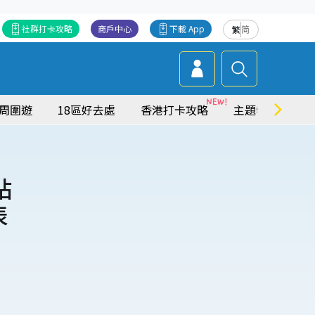
社群打卡攻略
商戶中心
下載 App
繁
简
周圍遊
18區好去處
香港打卡攻略
主題特集
站
表