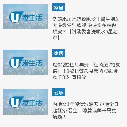
家居
洗頭水加水恐致脫髮！醫生揭3
大洗髮常犯錯誤 泡沫愈多愈傷
頭皮？【附消委會洗頭水5星名
單】
家居
環保袋2個月無洗「細菌激增180
倍」！1款材質最易養菌+3類食
物千萬別直接放
健康
內地女1年沒清洗涼蓆 睡醒全身
起紅疹 醫生︰涼蓆或藏千萬隻
蟎蟲！