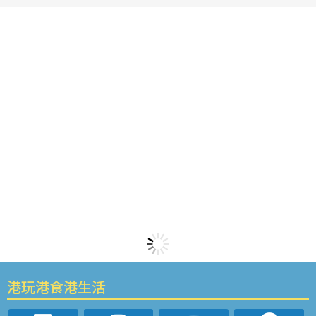
港玩港食港生活