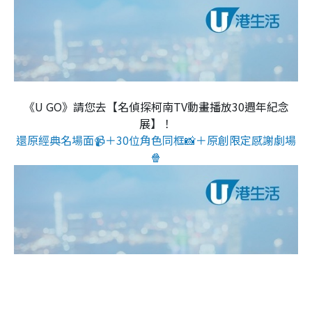
《U GO》請您去【名偵探柯南TV動畫播放30週年紀念
展】！
還原經典名場面📹＋30位角色同框📸＋原創限定感謝劇場
🍿