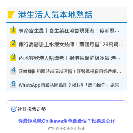
港生活人氣本地熱話
1
奪命寄生蟲｜食生菜狂瀉首現死者！疫潮惡化錄1.8萬宗病例 揭洗菜3大謬誤
2
銀行高層戀上水療女技師！兩個月借128萬驚覺「沉船」沉落火海 揭背後疑似邪教操控賣淫
3
內地客歎港人唔識老！揭港鐵保鮮級冷氣 港人求放過：咪投訴
4
牙線棒亂用隨時越清越污糟！牙醫驚揭盲目過戶細菌恐致蛀牙：呢種先係日常真保養
5
WhatsApp預設貼圖點刪？揭1招「反向操作」還原簡潔介面 附3步實測教學