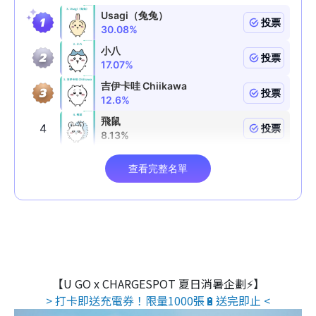
【U GO x CHARGESPOT 夏日消暑企劃⚡】
> 打卡即送充電券！限量1000張🔋送完即止 <