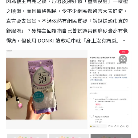
因為樓主用完之後，形容皮膚好似「重新投胎」一樣極
之順滑，而且價格親民，令不少網民都留言大表好奇，
直言要去試試。不過依然有網民質疑「話說搓澡巾真的
舒服嗎」？獲樓主回覆指自己曾試過其他磨砂膏都有覺
得痛，但使用 DONKI 這款毛巾就「身上沒有痛感」。