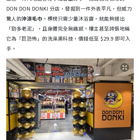
DON DON DONKI 分店，發掘到一件外表平凡，但威力
驚人的
沖涼毛巾
。標榜只需少量沐浴露，就能夠搓出
「勁多老泥」，且身體完全無痛感。樓主甚至誇張地稱
它為「巨恐怖」的洗澡黑科技，價錢低至 $29.9 即可入
手。