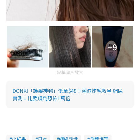
+9
點擊圖片放大
DONKI「護髮神物」低至$48！潮濕炸毛救星 網民
實測：比柔順劑恐怖1萬倍
小紅書
日本
網絡熱話
身體護理