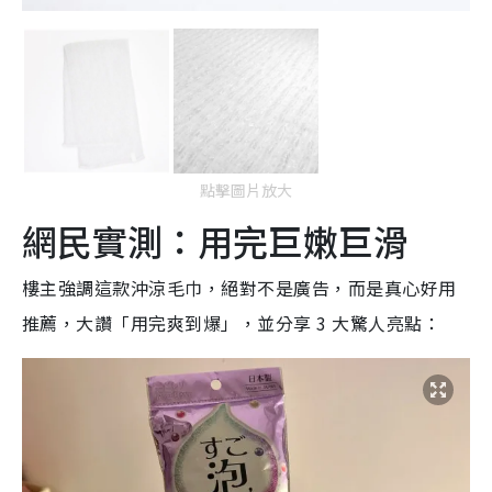
點擊圖片放大
網民實測：用完巨嫩巨滑
樓主強調這款沖涼毛巾，絕對不是廣告，而是真心好用
推薦，大讚「用完爽到爆」，並分享 3 大驚人亮點：