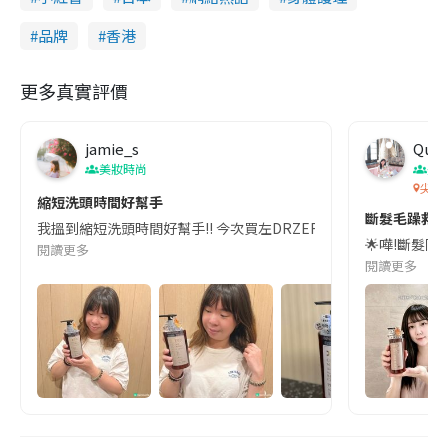
品牌
香港
更多真實評價
jamie_s
Quee
美妝時尚
美
尖沙
縮短洗頭時間好幫手
斷髮毛躁救星！
我搵到縮短洗頭時間好幫手!! 今次買左DRZERO幹細胞PDRN三合一洗
🌟嘩!斷髮同
閱讀更多
閱讀更多