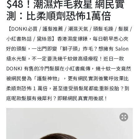
$48！潮濕炸毛救星 網民實
測：比柔順劑恐怖1萬倍
【DONKI必買 / 護髮推薦 / 潮濕天氣 / 頭髮毛躁 / 髮膜 /
小紅書熱話 / 黛絲恩】香港濕度爆錶，每日朝早悉心夾
好的頭髮，一出門即變「獅子頭」炸毛？想擁有 Salon
級水光髮，不一定要洗幾千蚊做高級療程！近日一款
DONKI 有售的冷門髮膜在小紅書瘋傳，幾十蚊一支竟然
被網民譽為「護髮神物」，更有網民實測後驚呼效果比
柔順劑恐怖 1 萬倍，甚至連受損髮尾都能重新投胎？到
底呢款髮膜有幾犀利？即睇網民真實用後感！