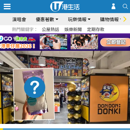
演唱會
優惠著數
玩樂情報
購物情報
熱門關鍵字：
公屋熱話
娛樂新聞
定期存款