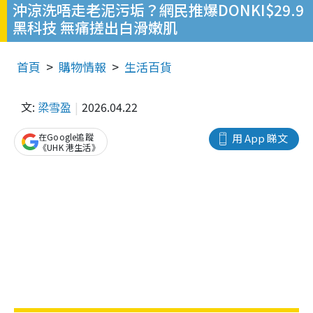
沖涼洗唔走老泥污垢？網民推爆DONKI$29.9
黑科技 無痛搓出白滑嫩肌
首頁
購物情報
生活百貨
文:
梁雪盈
2026.04.22
在Google追蹤
用 App 睇文
《UHK 港生活》