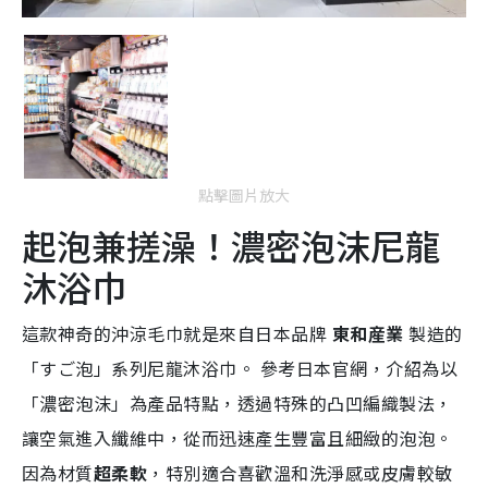
點擊圖片放大
起泡兼搓澡！濃密泡沫尼龍
沐浴巾
這款神奇的沖涼毛巾就是來自日本品牌
東和産業
製造的
「すご泡」系列尼龍沐浴巾。 參考日本官網，介紹為以
「濃密泡沫」為產品特點，透過特殊的凸凹編織製法，
讓空氣進入纖維中，從而迅速產生豐富且細緻的泡泡。
因為材質
超柔軟
，特別適合喜歡溫和洗淨感或皮膚較敏