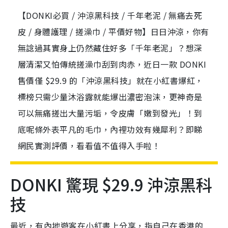
【DONKI必買 / 沖涼黑科技 / 千年老泥 / 無痛去死
皮 / 身體護理 / 搓澡巾 / 平價好物】日日沖涼，你有
無諗過其實身上仍然藏住好多「千年老泥」？想深
層清潔又怕傳統搓澡巾刮到肉赤，近日一款 DONKI
售價僅 $29.9 的「沖涼黑科技」就在小紅書爆紅，
標榜只需少量沐浴露就能爆出濃密泡沫，更神奇是
可以無痛搓出大量污垢，令皮膚「嫩到發光」！到
底呢條外表平凡的毛巾，內裡功效有幾犀利？即睇
網民實測評價，看看值不值得入手啦！
DONKI 驚現 $29.9 沖涼黑科
技
最近，有內地遊客在小紅書上分享，指自己在香港的