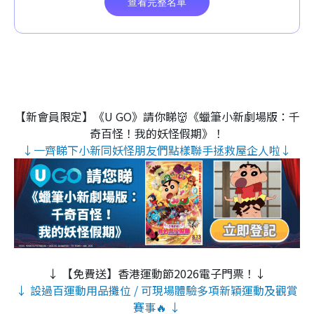
【新會員限定】《U GO》請你睇👹《蠟筆小新劇場版：千
奇百怪！我的妖怪假期》！
↓一齊睇下小新同妖怪朋友們點樣聯手拯救屋企人啦↓
↓ 【免費送】香港運動節2026電子門票！↓
↓ 設過百運動用品攤位 / 可現場體驗多項新穎運動及觀賞
賽事🔥 ↓