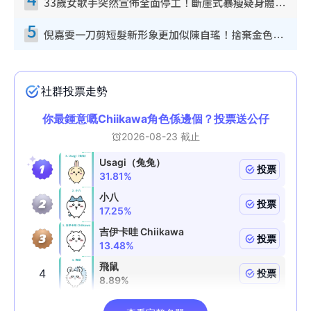
33歲女歌手突然宣佈全面停工！斷崖式暴瘦疑身體亮紅燈！聲明曝︰將暫時淡出
5
倪嘉雯一刀剪短髮新形象更加似陳自瑤！捨棄金色長髮造型氣質大變超驚喜