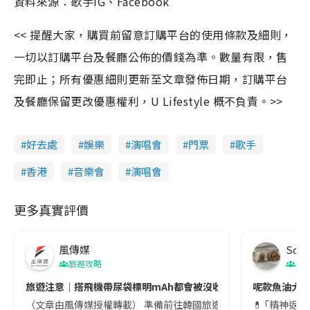
資料來源：歌手IG、Facebook
<< 提醒大家，購買前留意訂購平台的使用條款及細則，
一切以訂購平台及餐廳公佈的價錢為準。數量有限，售
完即止；所有優惠細則更新至文章發佈日期，訂購平台
及餐廳保留更改優惠權利，U Lifestyle 概不負責。>>
好去處
娛樂
演唱會
門票
歌手
香港
音樂會
演唱會
更多真實評價
風傳媒
Soul
旅遊攻略
生
旅遊注意｜搭飛機帶尿袋標明mAh都會被沒收😱出發前切記檢查「1
呢款魚油大家
（文章由風傳媒授權轉載） 準備前往韓國旅遊的民眾，近期要特別留
💊 ｢精神返