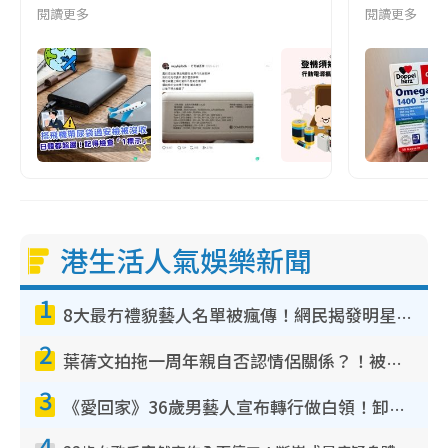
閱讀更多
閱讀更多
港生活人氣娛樂新聞
1
8大最冇禮貌藝人名單被瘋傳！網民揭發明星真面目 一致數臭呢位係無品天花板？
2
葉蒨文拍拖一周年親自否認情侶關係？！被質疑感情造假竟稱GM「普通同事」
3
《愛回家》36歲男藝人宣布轉行做白領！卸下藝人身份回歸素人平淡生活
4