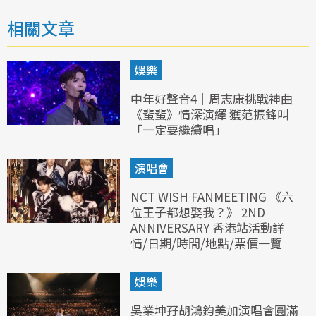
相關文章
娛樂
中年好聲音4｜周志康挑戰神曲
《蜚蜚》情深演繹 獲范振鋒叫
「一定要繼續唱」
演唱會
NCT WISH FANMEETING 《六
位王子都想娶我？》 2ND
ANNIVERSARY 香港站活動詳
情/日期/時間/地點/票價一覽
娛樂
吳業坤孖胡鴻鈞美加演唱會圓滿