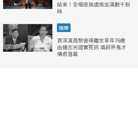
結束！全場座無虛席坐滿數千粉
絲
娛樂
資深演員黎彼得離世享年76歲
由鍾志光證實死訊 填詞界鬼才
傳奇落幕