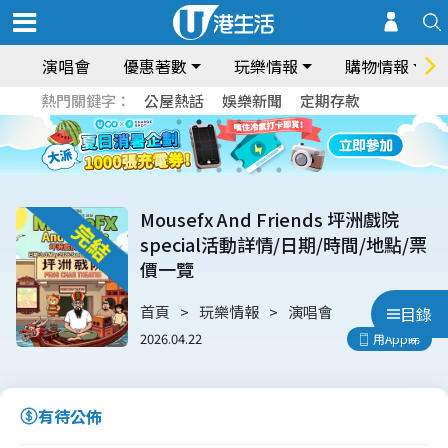
演唱會
優惠著數
玩樂情報
購物情報
熱門關鍵字：
公屋熱話
娛樂新聞
定期存款
Mousefx And Friends 坪洲戲院
special活動詳情/日期/時間/地點/票
價一覽
首頁
玩樂情報
演唱會
目錄
2026.04.22
用App睇
有待公佈