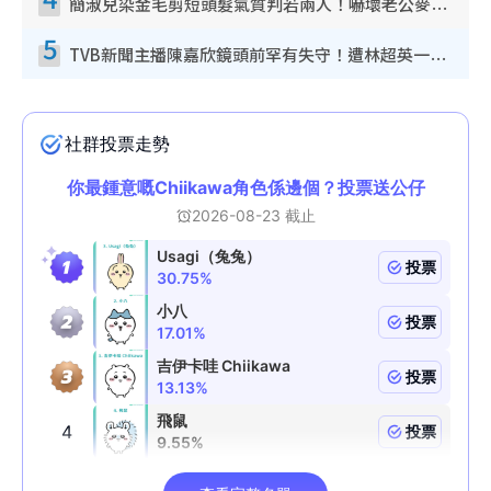
簡淑兒染金毛剪短頭髮氣質判若兩人！嚇壞老公麥大力都認唔出：「你做咩事？」
5
TVB新聞主播陳嘉欣鏡頭前罕有失守！遭林超英一句說話突襲嚇親當場大笑