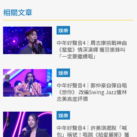
相關文章
娛樂
中年好聲音4｜周志康挑戰神曲
《蜚蜚》情深演繹 獲范振鋒叫
「一定要繼續唱」
娛樂
中年好聲音4｜鄭仲豪自彈自唱
《想你》 改編Swing Jazz獲林
志美高度評價
娛樂
中年好聲音4｜許美琪擺脫「喊
包」稱號！唱跳《給愛麗斯》獲