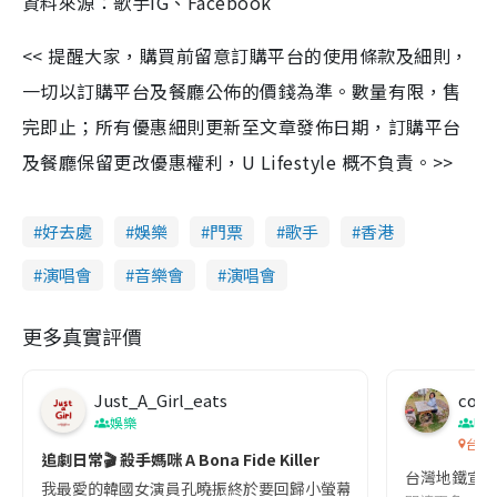
資料來源：歌手IG、Facebook
<< 提醒大家，購買前留意訂購平台的使用條款及細則，
一切以訂購平台及餐廳公佈的價錢為準。數量有限，售
完即止；所有優惠細則更新至文章發佈日期，訂購平台
及餐廳保留更改優惠權利，U Lifestyle 概不負責。>>
好去處
娛樂
門票
歌手
香港
演唱會
音樂會
演唱會
更多真實評價
Just_A_Girl_eats
co c
娛樂
吹
台灣
追劇日常🎬 殺手媽咪 A Bona Fide Killer
台灣地鐵宣
我最愛的韓國女演員孔曉振終於要回歸小螢幕啦!這次的劇本改編自同名