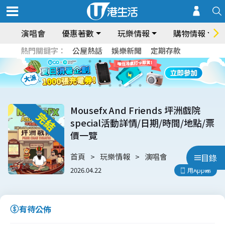
演唱會
優惠著數
玩樂情報
購物情報
熱門關鍵字：
公屋熱話
娛樂新聞
定期存款
Mousefx And Friends 坪洲戲院
special活動詳情/日期/時間/地點/票
價一覽
首頁
玩樂情報
演唱會
目錄
2026.04.22
用App睇
有待公佈