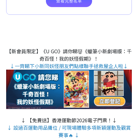
【新會員限定】《U GO》請你睇👹《蠟筆小新劇場版：千
奇百怪！我的妖怪假期》！
↓一齊睇下小新同妖怪朋友們點樣聯手拯救屋企人啦↓
↓ 【免費送】香港運動節2026電子門票！↓
↓ 設過百運動用品攤位 / 可現場體驗多項新穎運動及觀賞
賽事🔥 ↓