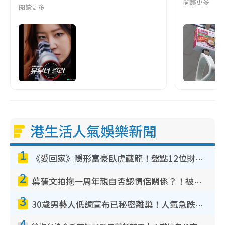
閱讀更多
閱讀更多
港生活人氣娛樂新聞
1
《愛回家》隱形富豪臥虎藏龍！盤點12位財氣逼人的有錢藝人：呢位靚女3億身家唔憂做
2
葉蒨文拍拖一周年親自否認情侶關係？！被質疑感情造假竟稱GM「普通同事」
3
30歲男藝人低調宣布已秘密離巢！人氣急跌變失蹤人口︰「這幾年過得並不容易」
4