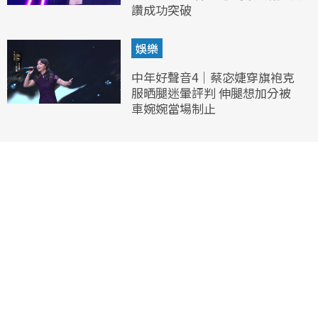
讚成功突破
娛樂
中年好聲音4｜蔡宓婕穿旗袍克
服晒腿迷暈評判 伸腿想加分被
車婉婉當場制止