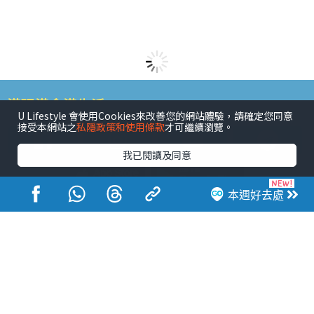
港玩港食港生活
U Lifestyle 會使用Cookies來改善您的網站體驗，請確定您同意
接受本網站之
私隱政策和使用條款
才可繼續瀏覽。
我已閱讀及同意
本週好去處
活動展覽
市集
開倉
尖沙咀好去處
銅鑼灣好去處
元朗好去處
荃灣好去處
旺角好去處
社會
餐廳情報
戶外郊遊
社會福利
熱門類別
網民熱話
活動展覽
市集
開倉
尖沙咀好去處
銅鑼灣好去處
元朗好去處
荃灣好去處
旺角好去處
社會