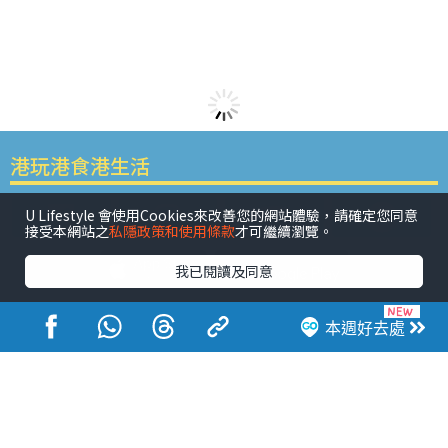
港玩港食港生活
U Lifestyle 會使用Cookies來改善您的網站體驗，請確定您同意
接受本網站之
私隱政策和使用條款
才可繼續瀏覽。
我已閱讀及同意
活動展覽
市集
開倉
尖沙咀好去處
銅鑼灣好去處
本週好去處
元朗好去處
荃灣好去處
旺角好去處
社會
餐廳情報
戶外郊遊
社會福利
熱門類別
網民熱話
活動展覽
市集
開倉
尖沙咀好去處