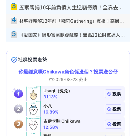
3
五索親揭10年前負債人生逆襲奇蹟！全靠去一地方轉運後即遇上馬先生
4
林芊妤親解12年前「殘廁Gathering」真相！高層解約一句話重創尊嚴至今拒返TVB
5
《愛回家》隱形富豪臥虎藏龍！盤點12位財氣逼人的有錢藝人：呢位靚女3億身家唔憂做