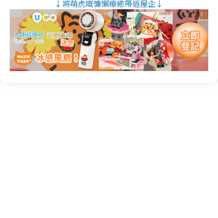
↓將萌虎嘅慵懶療癒帶返屋企↓