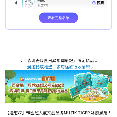
↓「森境奇緣夏日異想尋龍記」限定精品↓
↓漫遊秘境地墊、多用途旅行收納袋↓
【送您🐯】韓國超人氣文創品牌MUZIK TIGER 冰感風扇！