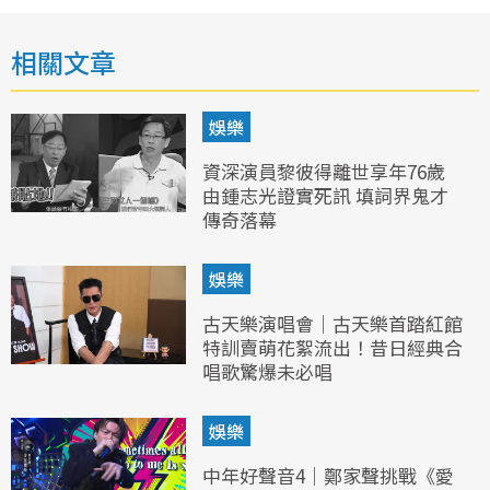
相關文章
娛樂
資深演員黎彼得離世享年76歲
由鍾志光證實死訊 填詞界鬼才
傳奇落幕
娛樂
古天樂演唱會｜古天樂首踏紅館
特訓賣萌花絮流出！昔日經典合
唱歌驚爆未必唱
娛樂
中年好聲音4｜鄭家聲挑戰《愛