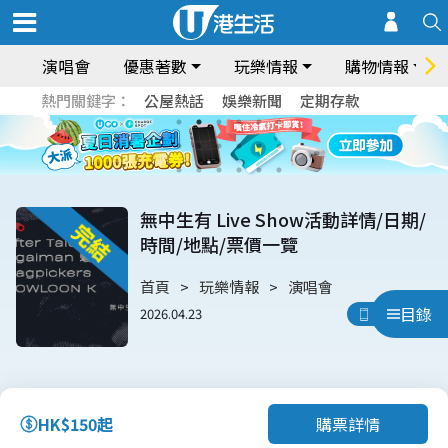
演唱會
優惠著數
玩樂情報
購物情報
熱門關鍵字：
公屋熱話
娛樂新聞
定期存款
無中生有 Live Show活動詳情/日期/
時間/地點/票價一覽
首頁
玩樂情報
演唱會
目錄
2026.04.23
用App睇
購票詳情
HK$150起