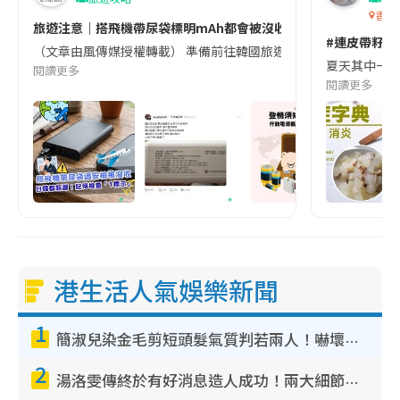
香港
旅遊注意｜搭飛機帶尿袋標明mAh都會被沒收😱出發前切記檢查「1
#連皮帶籽都
（文章由風傳媒授權轉載） 準備前往韓國旅遊的民眾，近期要特別留
夏天其中一種時
閱讀更多
閱讀更多
港生活人氣娛樂新聞
1
簡淑兒染金毛剪短頭髮氣質判若兩人！嚇壞老公麥大力都認唔出：「你做咩事？」
2
湯洛雯傳終於有好消息造人成功！兩大細節曝孕味極濃惹猜測：大肚婆先會咁！