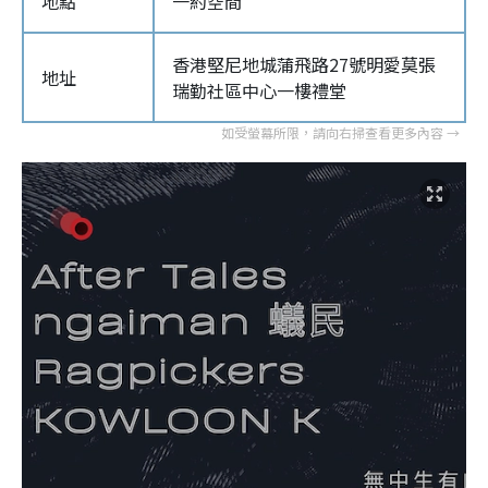
地點
一約空間
香港堅尼地城蒲飛路27號明愛莫張
地址
瑞勤社區中心一樓禮堂