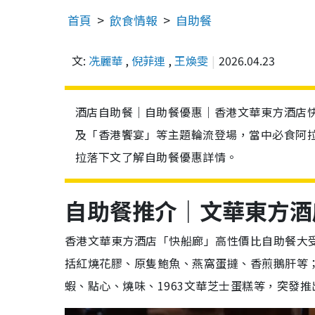
首頁
飲食情報
自助餐
文:
冼麗華
,
倪菲連
,
王煥雯
2026.04.23
酒店自助餐｜自助餐優惠｜香港文華東方酒店
及「香港饗宴」等主題輪流登場，當中必食阿
拉落下文了解自助餐優惠詳情。
自助餐推介｜文華東方酒
香港文華東方酒店「快船廊」高性價比自助餐大
括紅燒花膠、原隻鮑魚、燕窩蛋撻、香煎鵝肝等；
蝦、點心、燒味、1963文華芝士蛋糕等，突發推