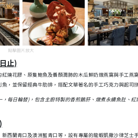
點擊圖片放大
日止)
的紅燒花膠、原隻鮑魚及養顏潤肺的木瓜鮮奶燉燕窩與手工燕
利魚，並保留經典牛肋排，搭配文華著名的手工巧克力與起司
各一，每日輪替)，包含主廚特製的香煎鵝肝、燉煮永續魚肚、紅
)
、新西蘭青口及澳洲藍青口等，設有專屬的龍蝦凱撒沙律芝士