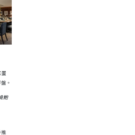
窩蛋
拼盤。
燒鮑
手推