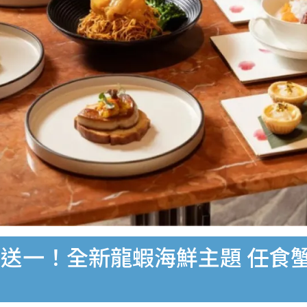
送一！全新龍蝦海鮮主題 任食蟹