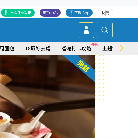
社群打卡攻略
商戶中心
下載 App
繁
简
周圍遊
18區好去處
香港打卡攻略
主題特集