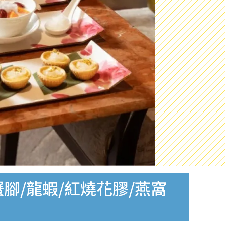
腳/龍蝦/紅燒花膠/燕窩