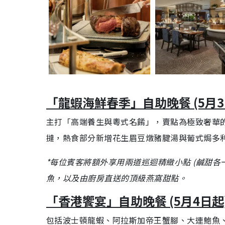
「龍蝦海鮮春季」自助晚餐 (5月3
主打「高端養生與粵式名餚」，賣點為極致奢華
撻，熱食部分新增花生眉豆燉豬腱湯與葡式焗多
*每位賓客將額外享用兩道巡迴精緻小點 (鹹甜
魚，以及由廚房直送的頂級燕窩甜點。
「香港饗宴」自助晚餐 (5月4日起
包括波士頓龍蝦、阿拉斯加帝王蟹腳、大連鮑魚