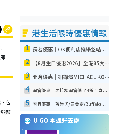
港生活限時優惠情報
1
季」
長者優惠｜OK便利店推樂悠咭優惠！買麵包/牛奶/保健品拍卡即減
立即
2
【8月生日優惠2026】全港85大食買玩著數攻略 自助餐/火鍋放題同行免費＋誠品/DONKI送現金券
3
開倉優惠｜銅鑼灣MICHAEL KORS開倉低至17折！直擊$500起買手袋/銀包/鞋款 必買經典Jet Set系列
4
開倉優惠｜馬拉松開倉低至3折！直擊$99起買adidas／New Balance／Puma鞋款 STANLEY保溫杯劈價至$119起
5
餚，包
廚具優惠｜普樂氏/意美廚/Buffalo廚具低至3折！$89起買煎鍋／炒鑊／個人鍋 同場小家電激減至$99起
士頓龍
U GO 本週好去處