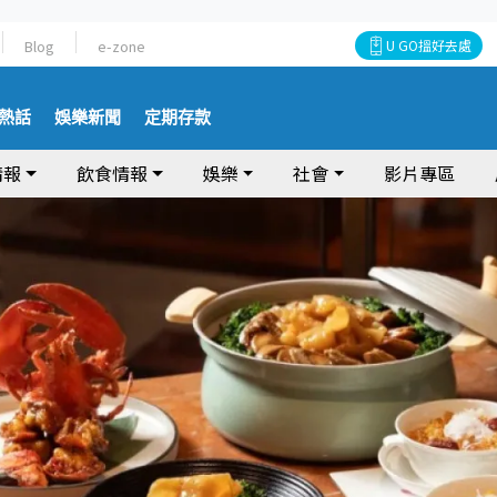
Blog
e-zone
U GO搵好去處
熱話
娛樂新聞
定期存款
情報
飲食情報
娛樂
社會
影片專區