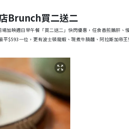
Brunch買二送二
同場加映週日早午餐「買二送二」快閃優惠，任食香煎鵝肝、
最平$593一位，更有波士頓龍蝦、現煮牛腩麵、阿拉斯加帝王