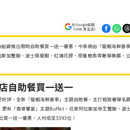
在Google追蹤
《UHK 港生活》
快船廊推出限時自助餐買一送一優惠。今季將由「龍蝦海鮮春
拉斯加蟹腳、波士頓龍蝦、紅燒花膠、原隻鮑魚等奢華美饌，
店自助餐買一送一
受好評，全新「龍蝦海鮮春季」主題自助餐，主打極致奢華名
更有「香港饗宴」主題Buffet，任食阿拉斯加帝王蟹腳、波
出買一送一優惠，人均低至$593位！