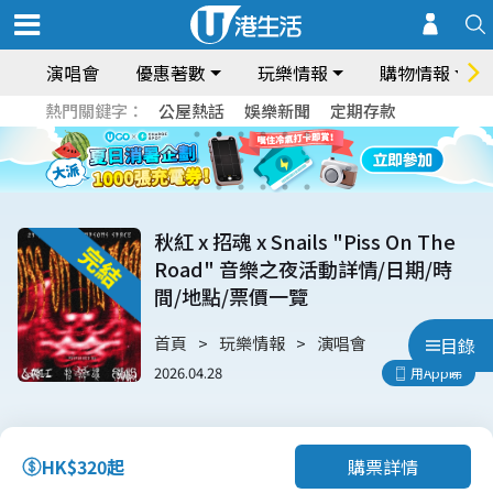
演唱會
優惠著數
玩樂情報
購物情報
熱門關鍵字：
公屋熱話
娛樂新聞
定期存款
秋紅 x 招魂 x Snails "Piss On The
Road" 音樂之夜活動詳情/日期/時
間/地點/票價一覽
首頁
玩樂情報
演唱會
目錄
2026.04.28
用App睇
購票詳情
HK$320起