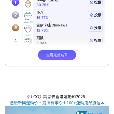
《U GO》請您去香港運動節2026！
體驗新興運動💦＋競技賽事💪＋100+運動用品攤位🔥