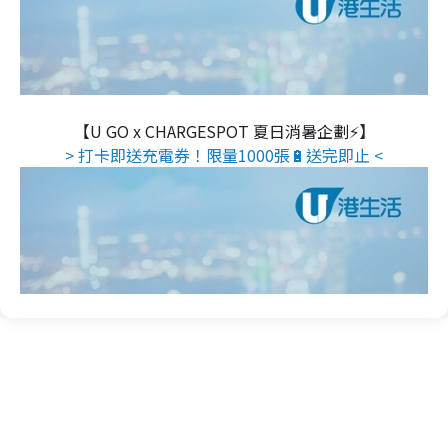
【U GO x CHARGESPOT 夏日消暑企劃⚡】
> 打卡即送充電券！限量1000張🔋送完即止 <