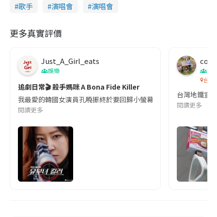
歌手
演唱會
演唱會
更多真實評價
Just_A_Girl_eats
co c
娛樂
吹
台灣
追劇日常🎬 殺手媽咪 A Bona Fide Killer
台灣地鐵宣
我最愛的韓國女演員孔曉振終於要回歸小螢幕啦!這次的劇本改編自同名
閱讀更多
閱讀更多