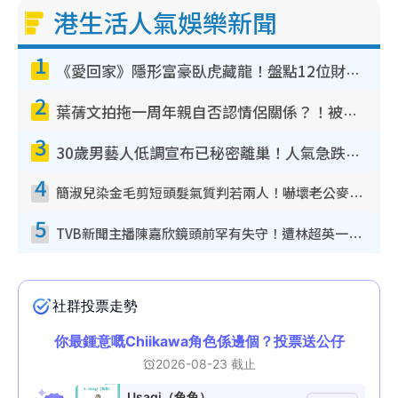
港生活人氣娛樂新聞
1
《愛回家》隱形富豪臥虎藏龍！盤點12位財氣逼人的有錢藝人：呢位靚女3億身家唔憂做
2
葉蒨文拍拖一周年親自否認情侶關係？！被質疑感情造假竟稱GM「普通同事」
3
30歲男藝人低調宣布已秘密離巢！人氣急跌變失蹤人口︰「這幾年過得並不容易」
4
簡淑兒染金毛剪短頭髮氣質判若兩人！嚇壞老公麥大力都認唔出：「你做咩事？」
5
TVB新聞主播陳嘉欣鏡頭前罕有失守！遭林超英一句說話突襲嚇親當場大笑