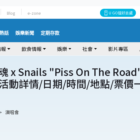
Blog
e-zone
U GO搵好去處
熱話
娛樂新聞
定期存款
情報
飲食情報
娛樂
社會
影片專區
 x Snails "Piss On The Road
活動詳情/日期/時間/地點/票價
演唱會