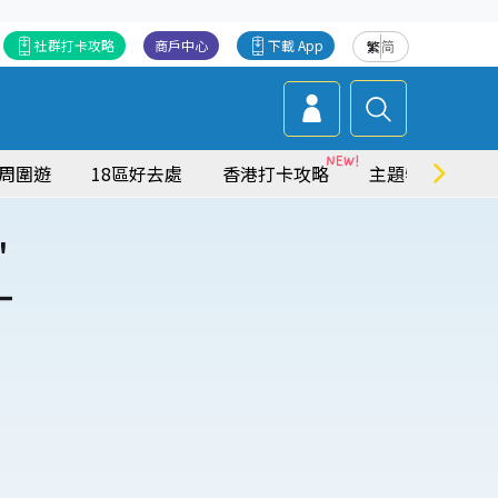
社群打卡攻略
商戶中心
下載 App
繁
简
周圍遊
18區好去處
香港打卡攻略
主題特集
"
一