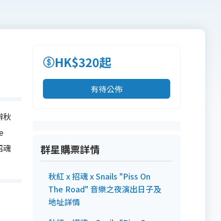
HK$320起
有待公佈
舉辦秋
e
招魂
群星購票詳情
秋紅 x 招魂 x Snails "Piss On
The Road" 音樂之夜演出日子及
地址詳情