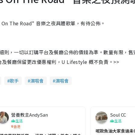
ss On The Road" 音樂之夜具體歌單，有待公佈。
及細則，一切以訂購平台及餐廳公佈的價錢為準。數量有限，售
保留更改優惠權利，U Lifestyle 概不負責。>>
歌手
演唱會
演唱會
營養教主AndySan
Soul CC
生活
生活
香港
切記檢查「1標示」🚨
呢款魚油大家食過未