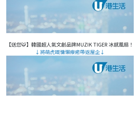
【送您🐯】韓國超人氣文創品牌MUZIK TIGER 冰感風扇！
↓將萌虎嘅慵懶療癒帶返屋企↓