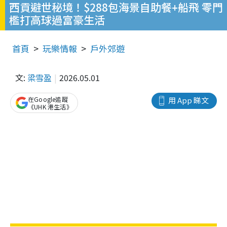
西貢避世秘境！$288包海景自助餐+船飛 零門
檻打高球過富豪生活
首頁
玩樂情報
戶外郊遊
文:
梁雪盈
2026.05.01
在Google追蹤
用 App 睇文
《UHK 港生活》