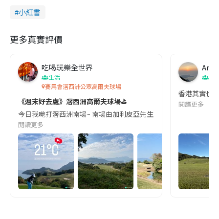
小紅書
更多真實評價
吃喝玩樂全世界
Anth
生活
香
賽馬會滘西洲公眾高爾夫球場
香港其實也有
《週末好去處》滘西洲高爾夫球場⛳️
閱讀更多
今日我哋打滘西洲南場~ 南場由加利皮亞先生設計,完美地混合了內陸和
閱讀更多