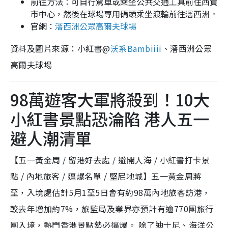
前往方法：可自行駕車或乘坐公共交通工具前往西貢
市中心，然後在球場專用碼頭乘坐渡輪前往滘西洲。
官網：
滘西洲公眾高爾夫球場
資料及圖片來源：小紅書@
沃系Bambiiii
、滘西洲公眾
高爾夫球場
98萬遊客大軍將殺到！10大
小紅書景點恐淪陷 港人五一
避人潮清單
【五一黃金周 / 留港好去處 / 避開人海 / 小紅書打卡景
點 / 內地旅客 / 逼爆名單 / 堅尼地城】五一黃金周將
至，入境處估計5月1至5日會有約98萬內地旅客訪港，
較去年增加約7%，旅監局及業界亦預計有逾770團旅行
團入境，熱門香港景點勢必逼爆。 除了迪士尼、海洋公