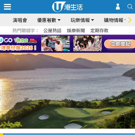
演唱會
優惠著數
玩樂情報
購物情報
熱門關鍵字：
公屋熱話
娛樂新聞
定期存款