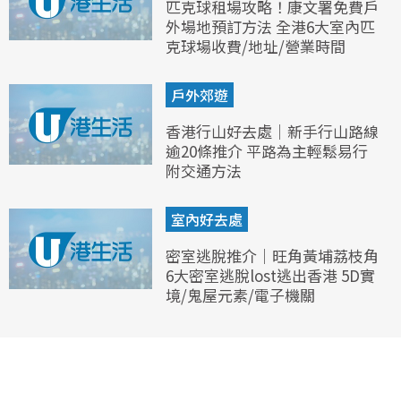
匹克球租場攻略！康文署免費戶
外場地預訂方法 全港6大室內匹
克球場收費/地址/營業時間
戶外郊遊
香港行山好去處｜新手行山路線
逾20條推介 平路為主輕鬆易行
附交通方法
室內好去處
密室逃脫推介｜旺角黃埔荔枝角
6大密室逃脫lost逃出香港 5D實
境/鬼屋元素/電子機關