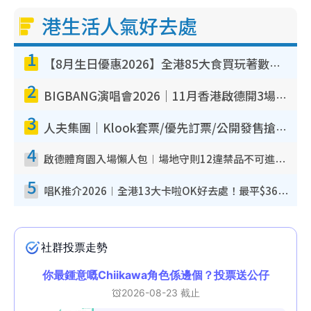
港生活人氣好去處
1
【8月生日優惠2026】全港85大食買玩著數攻略 自助餐/火鍋放題同行免費＋誠品/DONKI送現金券
2
BIGBANG演唱會2026｜11月香港啟德開3場！實名制VIP申請、優先購票攻略
3
人夫集團｜Klook套票/優先訂票/公開發售搶飛攻略！附票價.購票連結.場地座位表
4
啟德體育園入場懶人包︱場地守則12違禁品不可進場准帶細水樽但全場禁樽蓋！應援牌有限制！
5
唱K推介2026︱全港13大卡啦OK好去處！最平$36起 日文K都有！(附地址+收費詳情)