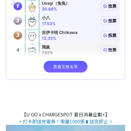
【U GO x CHARGESPOT 夏日消暑企劃⚡】
> 打卡即送充電券！限量1000張🔋送完即止 <