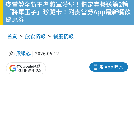
麥當勞全新王者將軍漢堡！指定套餐送第2輪
「將軍玉子」珍藏卡！附麥當勞App最新餐飲
優惠券
首頁
飲食情報
餐廳情報
文:
梁穎心
2026.05.12
在Google追蹤
用 App 睇文
《UHK 港生活》