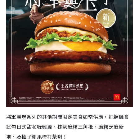
將軍漢堡系列的其他期間限定美食如常供應，把握機會
試勻日式甜咖喱雞翼、抹茶麻糬三角批、麻糬芝麻新
地、及柚子椰果梳打茶喇！