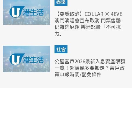
娛樂
【突發取消】COLLAR × 4EVE
澳門演唱會宣布取消 門票售罄
仍難逃厄運 樂迷怒轟「不可抗
力」
社會
公屋富戶2026最新入息資產限額
一覽！超額幾多要搬走？富戶政
策申報時間/豁免條件