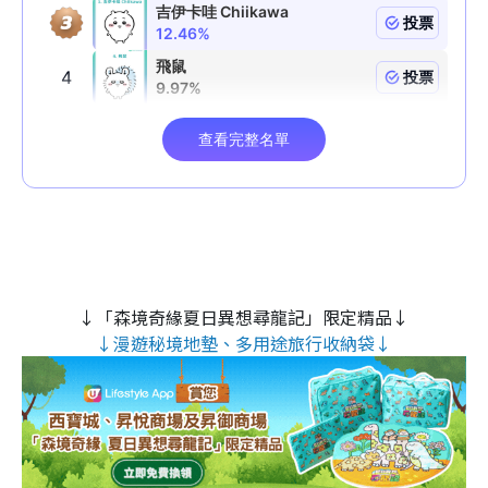
↓「森境奇緣夏日異想尋龍記」限定精品↓
↓漫遊秘境地墊、多用途旅行收納袋↓