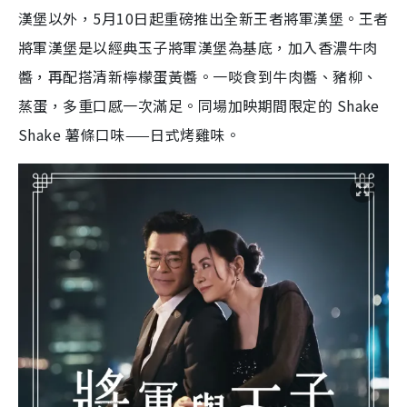
漢堡以外，5月10日起重磅推出全新王者將軍漢堡。王者
將軍漢堡是以經典玉子將軍漢堡為基底，加入香濃牛肉
醬，再配搭清新檸檬蛋黃醬。一啖食到牛肉醬、豬柳、
蒸蛋，多重口感一次滿足。同場加映期間限定的 Shake
Shake 薯條口味——日式烤雞味。