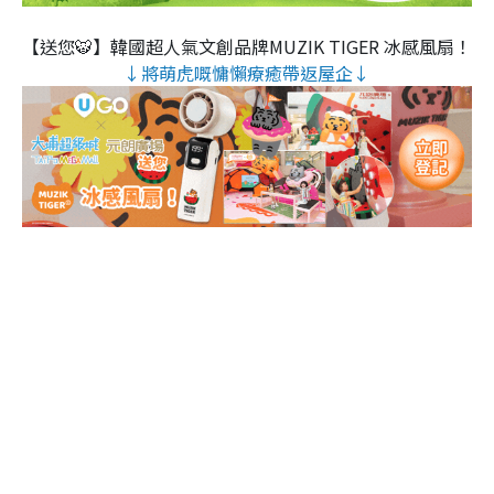
【送您🐯】韓國超人氣文創品牌MUZIK TIGER 冰感風扇！
↓將萌虎嘅慵懶療癒帶返屋企↓