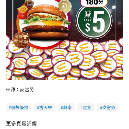
來源：麥當勞
著數優惠
古天樂
林峯
宣萱
麥當勞
更多真實評價