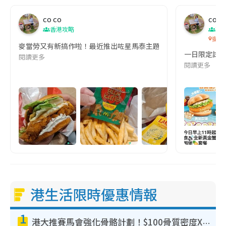
co co
co c
香港攻略
著
麥當勞
麥當勞又有新搞作啦！最近推出咗星馬泰主題新品，買齊全套Full Se
一日限定試食
閱讀更多
閱讀更多
港生活限時優惠情報
1
港大推賽馬會強化骨骼計劃！$100骨質密度X光檢查 完成免費運動訓練送超市禮券！附參加資格