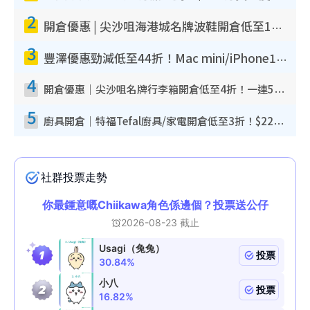
2
開倉優惠 | 尖沙咀海港城名牌波鞋開倉低至1折！On鞋$899起／Joy&Peace鞋履$98起
3
豐澤優惠勁減低至44折！Mac mini/iPhone17Pro大減價！廚房家電$220起
4
開倉優惠｜尖沙咀名牌行李箱開倉低至4折！一連5日 American Tourister/ace./Hallmark $200起！
5
廚具開倉｜特福Tefal廚具/家電開倉低至3折！$220起買平底鍋/炒鑊/湯煲！電飯煲/吸塵機/燙斗$418起