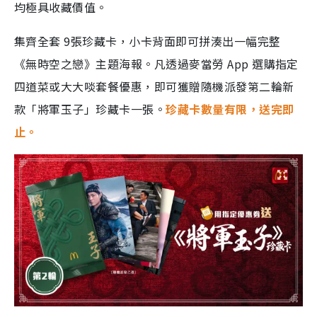
均極具收藏價值。
集齊全套 9張珍藏卡，小卡背面即可拼湊出一幅完整
《無時空之戀》主題海報。凡透過麥當勞 App 選購指定
四道菜或大大啖套餐優惠，即可獲贈隨機派發第二輪新
款「將軍玉子」珍藏卡一張。
珍藏卡數量有限，送完即
止。