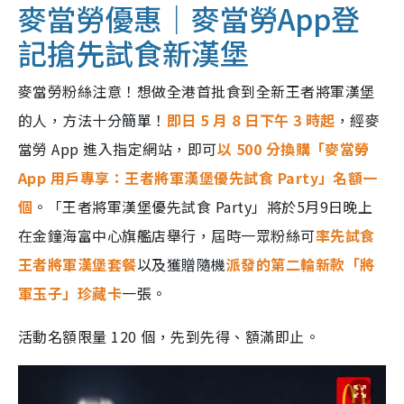
麥當勞優惠｜麥當勞App登
記搶先試食新漢堡
麥當勞粉絲注意！想做全港首批食到全新王者將軍漢堡
的人，方法十分簡單！
即日 5 月 8 日下午 3 時起
，經麥
當勞 App 進入指定網站，即可
以 500 分換購「麥當勞
App 用戶專享：王者將軍漢堡優先試食 Party」名額一
個
。「王者將軍漢堡優先試食 Party」將於5月9日晚上
在金鐘海富中心旗艦店舉行，屆時一眾粉絲可
率先試食
王者將軍漢堡套餐
以及獲贈隨機
派發的第二輪新款「將
軍玉子」珍藏卡
一張。
活動名額限量 120 個，先到先得、額滿即止。