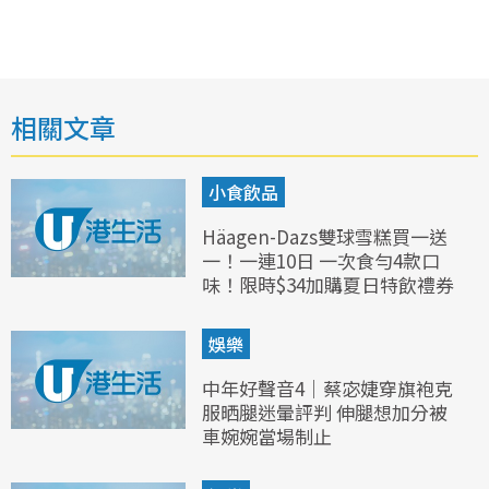
相關文章
小食飲品
Häagen-Dazs雙球雪糕買一送
一！一連10日 一次食勻4款口
味！限時$34加購夏日特飲禮券
娛樂
中年好聲音4｜蔡宓婕穿旗袍克
服晒腿迷暈評判 伸腿想加分被
車婉婉當場制止