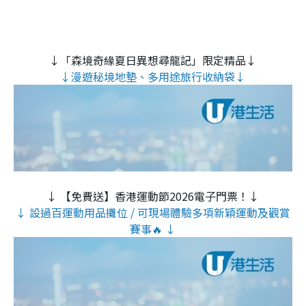
↓「森境奇緣夏日異想尋龍記」限定精品↓
↓漫遊秘境地墊、多用途旅行收納袋↓
↓ 【免費送】香港運動節2026電子門票！↓
↓ 設過百運動用品攤位 / 可現場體驗多項新穎運動及觀賞
賽事🔥 ↓