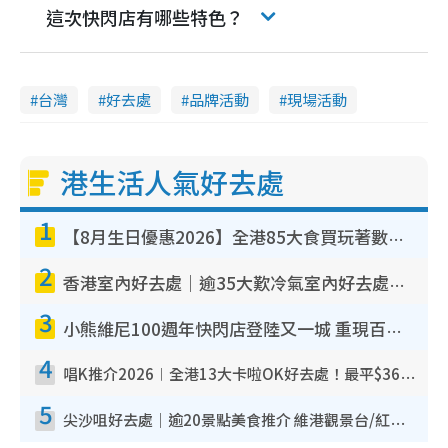
這次快閃店有哪些特色？
台灣
好去處
品牌活動
現場活動
港生活人氣好去處
1
【8月生日優惠2026】全港85大食買玩著數攻略 自助餐/火鍋放題同行免費＋誠品/DONKI送現金券
2
香港室內好去處｜逾35大歎冷氣室內好去處推介 室內活動免費避雨無懼落雨
3
小熊維尼100週年快閃店登陸又一城 重現百畝森林經典場景／獨家限定盲盒登場／專屬DIY香水
4
唱K推介2026︱全港13大卡啦OK好去處！最平$36起 日文K都有！(附地址+收費詳情)
5
尖沙咀好去處｜逾20景點美食推介 維港觀景台/紅磚古蹟/九龍公園/室內遊樂場