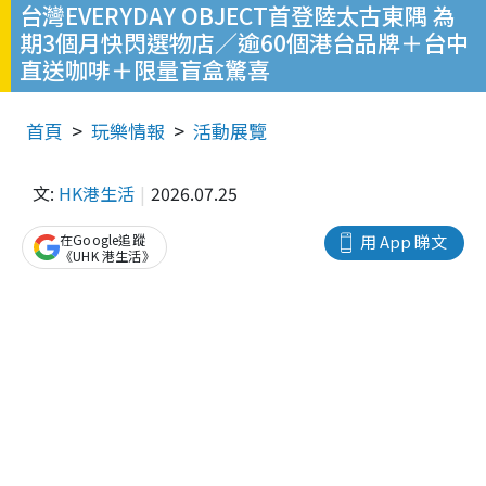
台灣EVERYDAY OBJECT首登陸太古東隅 為
期3個月快閃選物店／逾60個港台品牌＋台中
直送咖啡＋限量盲盒驚喜
首頁
玩樂情報
活動展覽
文:
HK港生活
2026.07.25
在Google追蹤
用 App 睇文
《UHK 港生活》