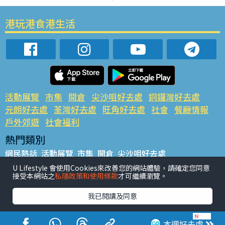
港玩港食港生活
活動展覽
市集
開倉
尖沙咀好去處
銅鑼灣好去處
元朗好去處
荃灣好去處
旺角好去處
社會
餐廳情報
戶外郊遊
社會福利
熱門類別
網民熱話
活動展覽
市集
開倉
尖沙咀好去處
銅鑼灣好去處
元朗好去處
荃灣好去處
旺角好去處
社會
U Lifestyle 會使用Cookies來改善您的網站體驗，請確定您同意
接受本網站之
私隱政策和使用條款
才可繼續瀏覽。
餐廳情報
戶外郊遊
熱門標籤
我已閱讀及同意
#UGO搵好去處
#人氣活動推介
#美食社群熱話
#親子玩樂好去處
#ULifestyle應用程式
#限時搶
本週好去處