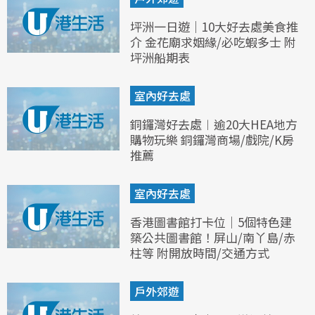
坪洲一日遊｜10大好去處美食推
介 金花廟求姻緣/必吃蝦多士 附
坪洲船期表
室內好去處
銅鑼灣好去處︱逾20大HEA地方
購物玩樂 銅鑼灣商場/戲院/K房
推薦
室內好去處
香港圖書館打卡位｜5個特色建
築公共圖書館！屏山/南丫島/赤
柱等 附開放時間/交通方式
戶外郊遊