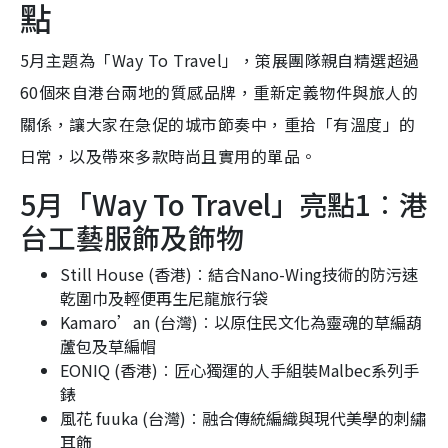
點
5月主題為「Way To Travel」，策展團隊親自精選超過
60個來自港台兩地的質感品牌，重新定義物件與旅人的
關係，讓大家在急促的城市節奏中，重拾「有溫度」的
日常，以及帶來多款時尚且實用的單品。
5月「Way To Travel」亮點1︰港
台工藝服飾及飾物
Still House (香港)︰結合Nano-Wing技術的防污速
乾圍巾及輕便再生尼龍旅行袋
Kamaro’an (台灣)︰以原住民文化為靈魂的草編葫
蘆包及草編帽
EONIQ (香港)︰匠心獨運的人手組裝Malbec系列手
錶
風花 fuuka (台灣)︰融合傳統編織與現代美學的刺繡
耳飾