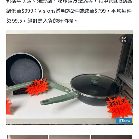
包括平底鍋、淺炒鍋、深炒鍋及燉鍋等，其中staub鑄鐵
鍋低至$999；Visions透明鍋2件裝減至$799，平均每件
$399.5，絕對是入貨的好時機。