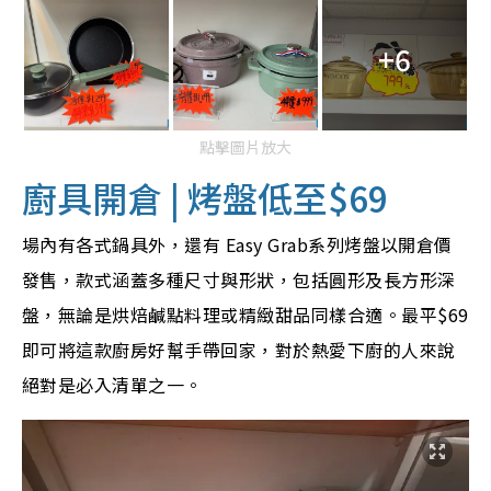
+6
點擊圖片放大
廚具開倉 | 烤盤低至$69
場內有各式鍋具外，還有 Easy Grab系列烤盤以開倉價
發售，款式涵蓋多種尺寸與形狀，包括圓形及長方形深
盤，無論是烘焙鹹點料理或精緻甜品同樣合適。最平$69
即可將這款廚房好幫手帶回家，對於熱愛下廚的人來說
絕對是必入清單之一。