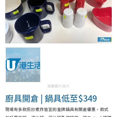
點擊圖片放大
廚具開倉 | 鍋具低至$349
現場有多款煎炒煮炸皆宜的皇牌鍋具有開倉優惠，款式