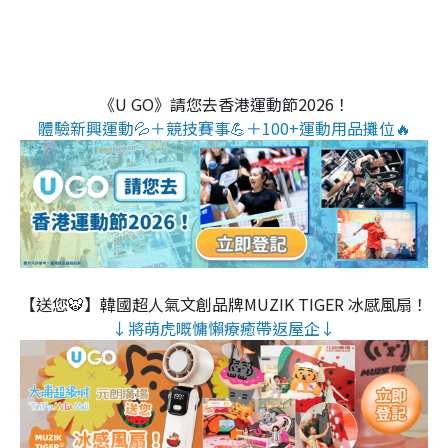
《U GO》請您去香港運動節2026！
體驗新興運動💦＋競技賽事💪＋100+運動用品攤位🔥
【送您🐯】韓國超人氣文創品牌MUZIK TIGER 冰感風扇！
↓將萌虎嘅慵懶療癒帶返屋企↓