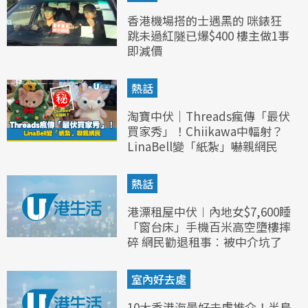
香港機場搭的士遇黑的 咪錶狂
跳未過紅隧已爆$400 樓主做1事
即減價
熱話
淘寶中伏｜Threads瘋傳「最伏
買家秀」！Chiikawa中輻射？
LinaBell變「紙紮」嚇親網民
熱話
港漂租屋中伏︱內地女$7,600睡
「窗台床」手機百米高空墮樓摔
碎 網民勸退租事︰被中介坑了
室內好去處
10大香港海景好去處推介！半島