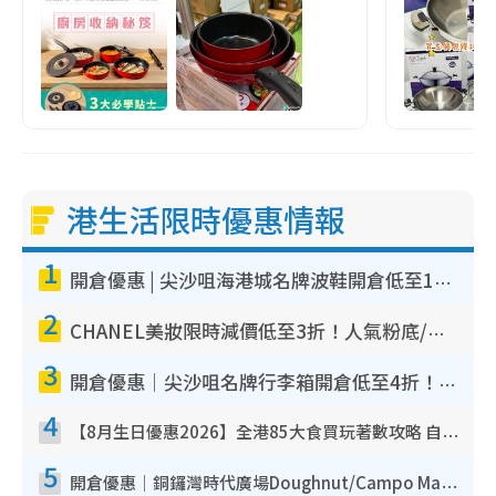
港生活限時優惠情報
1
開倉優惠 | 尖沙咀海港城名牌波鞋開倉低至1折！On鞋$899起／Joy&Peace鞋履$98起
2
CHANEL美妝限時減價低至3折！人氣粉底/唇膏/精華液低至$275！COCO香水都有平
3
開倉優惠｜尖沙咀名牌行李箱開倉低至4折！一連5日 American Tourister/ace./Hallmark $200起！
4
【8月生日優惠2026】全港85大食買玩著數攻略 自助餐/火鍋放題同行免費＋誠品/DONKI送現金券
5
開倉優惠｜銅鑼灣時代廣場Doughnut/Campo Marzio開倉低至1折！背囊、書包、手袋劈價$200起