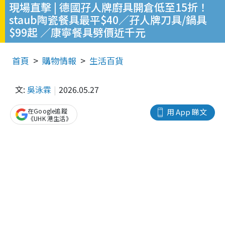
現場直擊 | 德國孖人牌廚具開倉低至15折！
staub陶瓷餐具最平$40／孖人牌刀具/鍋具
$99起 ／康寧餐具劈價近千元
首頁
購物情報
生活百貨
文:
吳泳霖
2026.05.27
在Google追蹤
用 App 睇文
《UHK 港生活》