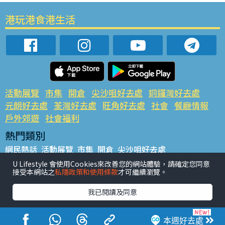
港玩港食港生活
活動展覽
市集
開倉
尖沙咀好去處
銅鑼灣好去處
元朗好去處
荃灣好去處
旺角好去處
社會
餐廳情報
戶外郊遊
社會福利
熱門類別
網民熱話
活動展覽
市集
開倉
尖沙咀好去處
銅鑼灣好去處
元朗好去處
荃灣好去處
旺角好去處
社會
U Lifestyle 會使用Cookies來改善您的網站體驗，請確定您同意
接受本網站之
私隱政策和使用條款
才可繼續瀏覽。
餐廳情報
戶外郊遊
熱門標籤
我已閱讀及同意
#UGO搵好去處
#人氣活動推介
#美食社群熱話
#親子玩樂好去處
#ULifestyle應用程式
#限時搶
本週好去處