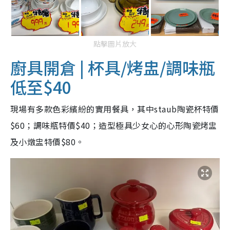
點擊圖片放大
廚具開倉 | 杯具
/烤盅/
調味瓶
低至$40
現場有多款色彩繽紛的實用餐具，其中staub陶瓷杯特價
$60；調味瓶特價$40；造型極具少女心的心形陶瓷烤盅
及小燉盅特價$80。