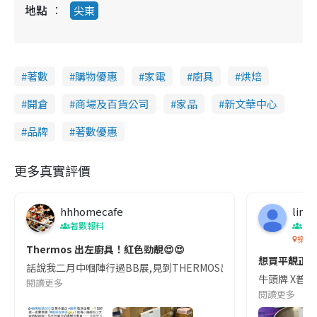
地點
尖東
著數
購物優惠
家電
廚具
烘焙
開倉
商場及百貨公司
家品
新文華中心
品牌
著數優惠
更多真實評價
hhhomecafe
ling
著數報料
生
樂富
Thermos 出左廚具！紅色勁靚😍😍
想買平靚正
話說我二月中嗰陣行過BB展,見到THERMOS出咗新廚具咁!但係嗰陣同事
牛頭牌 X普樂
閱讀更多
閱讀更多