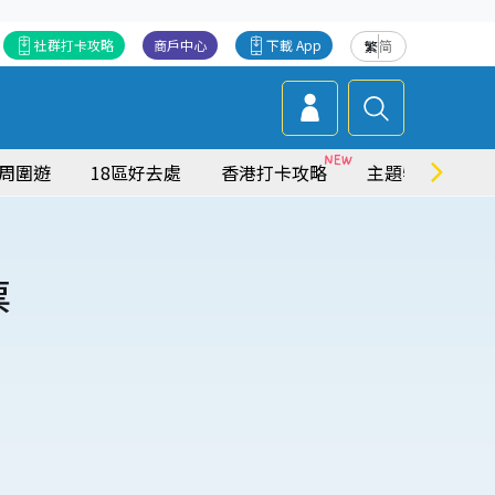
社群打卡攻略
商戶中心
下載 App
繁
简
周圍遊
18區好去處
香港打卡攻略
主題特集
票