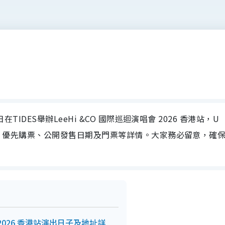
日在TIDES舉辦LeeHi &CO 國際巡迴演唱會 2026 香港站，U
期、場地、優先購票、公開發售日期及門票等詳情。大家務必留意，確
會 2026 香港站演出日子及地址詳