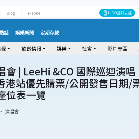
Blog
e-zone
U GO搵好去處
熱話
娛樂新聞
定期存款
情報
飲食情報
娛樂
社會
影片專區
唱會 | LeeHi &CO 國際巡迴演唱
6 香港站優先購票/公開發售日期/
/座位表一覽
演唱會