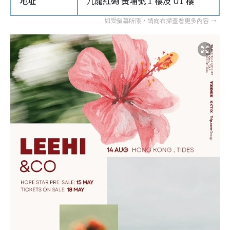
地址
九龍紅磡 黃埔號 1 樓及 U1 樓