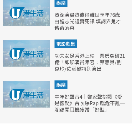
娛樂
資深演員黎彼得離世享年76歲
由鍾志光證實死訊 填詞界鬼才
傳奇落幕
電影劇集
功夫女足香港上映｜票房突破21
億！即睇演員陣容：蔡思貝/劉
嘉玲/佐藤健特別演出
娛樂
中年好聲音4｜鄭家聲挑戰《愛
是懷疑》首次爆Rap 臨危不亂一
腳踢開耳機獲讚「好型」