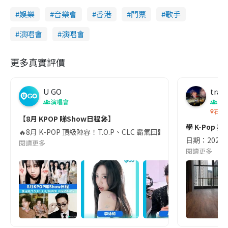
娛樂
音樂會
香港
門票
歌手
演唱會
演唱會
更多真實評價
U GO
trav
演唱會
生
石門
【8月 KPOP 睇Show日程🎤】
學 K-Pop
🔥8月 K-POP 頂級陣容！T.O.P、CLC 霸氣回歸，ILLIT甜美現身💝 
日期：202
閱讀更多
閱讀更多