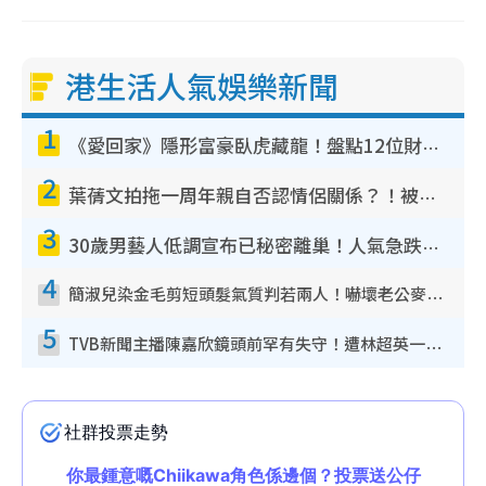
港生活人氣娛樂新聞
1
《愛回家》隱形富豪臥虎藏龍！盤點12位財氣逼人的有錢藝人：呢位靚女3億身家唔憂做
2
葉蒨文拍拖一周年親自否認情侶關係？！被質疑感情造假竟稱GM「普通同事」
3
30歲男藝人低調宣布已秘密離巢！人氣急跌變失蹤人口︰「這幾年過得並不容易」
4
簡淑兒染金毛剪短頭髮氣質判若兩人！嚇壞老公麥大力都認唔出：「你做咩事？」
5
TVB新聞主播陳嘉欣鏡頭前罕有失守！遭林超英一句說話突襲嚇親當場大笑