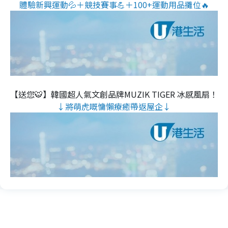
體驗新興運動💦＋競技賽事💪＋100+運動用品攤位🔥
【送您🐯】韓國超人氣文創品牌MUZIK TIGER 冰感風扇！
↓將萌虎嘅慵懶療癒帶返屋企↓