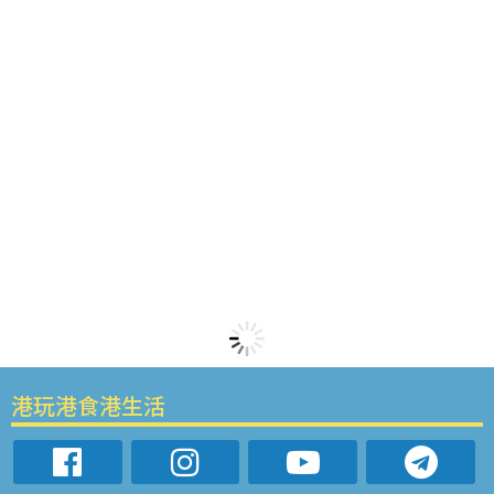
港玩港食港生活