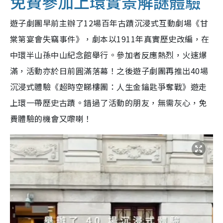
免費參加上環實景解謎體驗
遊子劇團早前主辦了12場百年古蹟沉浸式互動劇場《甘
棠第宴會失竊事件》，劇本以1911年真實歷史改編，在
中環半山孫中山紀念館舉行。參加者反應熱烈，火速爆
滿，活動亦於日前圓滿落幕！之後遊子劇團再推出40場
沉浸式體驗《超時空睇樓團：人生金鑰匙爭奪戰》遊走
上環一帶歷史古蹟。錯過了活動的朋友，無需灰心，免
費體驗的機會又嚟喇！