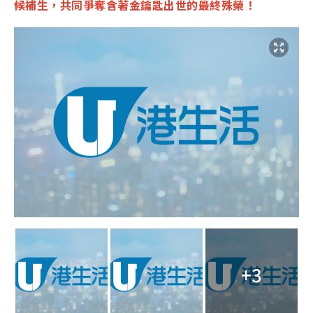
候補生，共同爭奪含著金鑰匙出世的最終殊榮！
+3