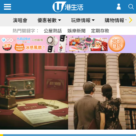
演唱會
優惠著數
玩樂情報
購物情報
熱門關鍵字：
公屋熱話
娛樂新聞
定期存款