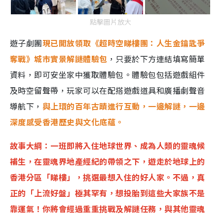
點擊圖片放大
遊子劇團
現已開放領取《超時空睇樓團：人生金鑰匙爭
奪戰》城市實景解謎體驗包
，只要於下方連結填寫簡單
資料，即可安坐家中獲取體驗包。體驗包包括遊戲組件
及時空留聲帶，玩家可以在配搭遊戲道具和廣播劇聲音
導航下，
與上環的百年古蹟進行互動，一邊解謎，一邊
深度感受香港歷史與文化底蘊。
故事大綱：一班即將入住地球世界、成為人類的靈魂候
補生，在靈魂界地產經紀的帶領之下，遊走於地球上的
香港分區「睇樓」，挑選最想入住的好人家。不過，真
正的「上流好盤」極其罕有，想投胎到這些大家族不是
靠運氣！你將會經過重重挑戰及解謎任務，與其他靈魂