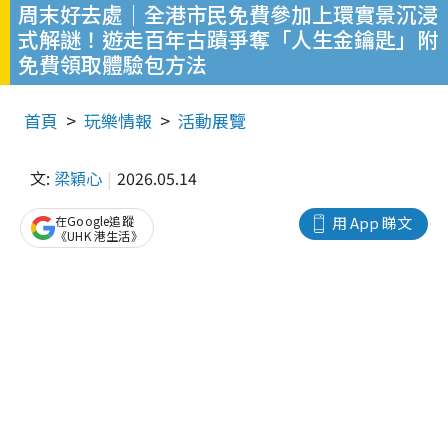
周末好去處｜全港市民免費參加上環實景沉浸
式解謎！遊走百年古蹟爭奪「人生金鑰匙」附
免費領取體驗包方法
首頁
玩樂情報
活動展覽
文:
梁穎心
2026.05.14
在Google追蹤
用 App 睇文
《UHK 港生活》