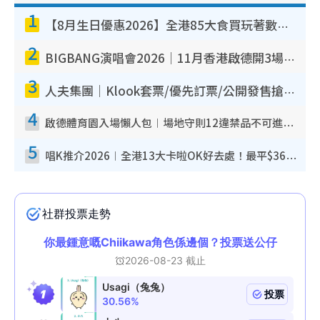
1
【8月生日優惠2026】全港85大食買玩著數攻略 自助餐/火鍋放題同行免費＋誠品/DONKI送現金券
2
BIGBANG演唱會2026｜11月香港啟德開3場！實名制VIP申請、優先購票攻略
3
人夫集團｜Klook套票/優先訂票/公開發售搶飛攻略！附票價.購票連結.場地座位表
4
啟德體育園入場懶人包︱場地守則12違禁品不可進場准帶細水樽但全場禁樽蓋！應援牌有限制！
5
唱K推介2026︱全港13大卡啦OK好去處！最平$36起 日文K都有！(附地址+收費詳情)