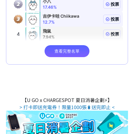
【U GO x CHARGESPOT 夏日消暑企劃⚡】
> 打卡即送充電券！限量1000張🔋送完即止 <