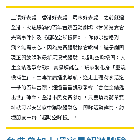
上環好去處｜香港好去處｜周末好去處｜之前紅遍
全港、火速爆滿的百年古蹟互動劇場《甘棠第宴會
失竊事件》及《超時空睇樓團》，你係咪搶唔到
飛？無需灰心，因為免費體驗機會嚟喇！遊子劇團
現正開放領取最新沉浸式體驗 《超時空睇樓團：人
生金鑰匙爭奪戰》 實景解謎包！玩家將化身「靈魂
候補生」，由專業廣播劇導航，遊走上環荷李活道
一帶的百年古蹟，通過重重挑戰爭奪「含住金鑰匙
出世」殊榮。全港市民免費參加！只要填寫簡單資
料就可以安坐家中獲取體驗包。即睇活動詳情，約
埋朋友一齊「超時空睇樓」！