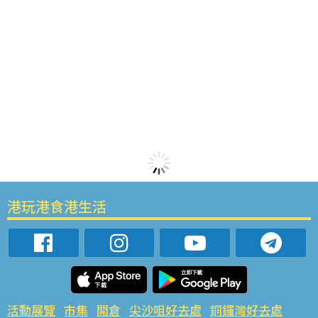
港玩港食港生活
活動展覽
市集
開倉
尖沙咀好去處
銅鑼灣好去處