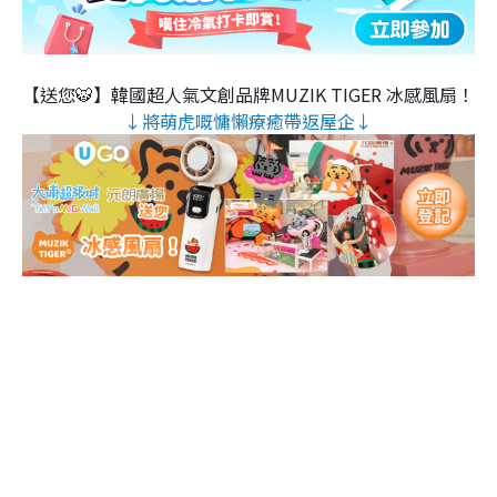
【送您🐯】韓國超人氣文創品牌MUZIK TIGER 冰感風扇！
↓將萌虎嘅慵懶療癒帶返屋企↓