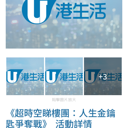
+3
點擊圖片放大
《超時空睇樓團：人生金鑰
匙爭奪戰》 活動詳情