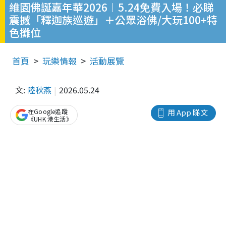
維園佛誕嘉年華2026︱5.24免費入場！必睇
震撼「釋迦族巡遊」＋公眾浴佛/大玩100+特
色攤位
首頁
玩樂情報
活動展覽
文:
陸秋燕
2026.05.24
在Google追蹤
用 App 睇文
《UHK 港生活》