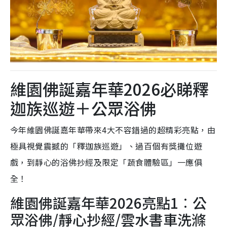
維園佛誕嘉年華2026必睇釋
迦族巡遊＋公眾浴佛
今年維園佛誕嘉年華帶來4大不容錯過的超精彩亮點，由
極具視覺震撼的「釋迦族巡遊」、過百個有獎攤位遊
戲，到靜心的浴佛抄經及限定「蔬食體驗區」一應俱
全！
維園佛誕嘉年華2026亮點1︰公
眾浴佛/靜心抄經/雲水書車洗滌