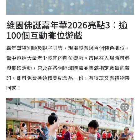
維園佛誕嘉年華2026亮點3︰逾
100個互動攤位遊戲
嘉年華特別顧及親子同樂，現場設有過百個特色攤位，
當中包括大量老少咸宜的攤位遊戲。市民在入場時可參
與集印活動，只要在各個區域體驗並集滿指定數量的蓋
印，即可免費換領精美紀念品一份，有得玩又有禮物帶
回家！