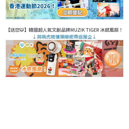
【送您🐯】韓國超人氣文創品牌MUZIK TIGER 冰感風扇！
↓將萌虎嘅慵懶療癒帶返屋企↓