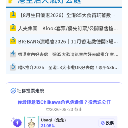
1
【8月生日優惠2026】全港85大食買玩著數攻略 自助餐/火鍋放題同行免費＋誠品/DONKI送現金券
2
人夫集團｜Klook套票/優先訂票/公開發售搶飛攻略！附票價.購票連結.場地座位表
3
BIGBANG演唱會2026｜11月香港啟德開3場！實名制VIP申請、優先購票攻略
4
香港室內好去處｜逾35大歎冷氣室內好去處推介 室內活動免費避雨無懼落雨
5
唱K推介2026︱全港13大卡啦OK好去處！最平$36起 日文K都有！(附地址+收費詳情)