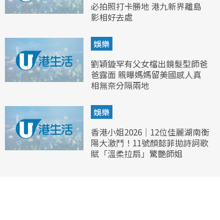
必拍照打卡勝地 港九新界離島
影相好去處
娛樂
劉穎鏇罕有父女檔出鏡髮型師爸
爸露面 親曝媽媽留美國感人真
相無奈分隔兩地
娛樂
香港小姐2026｜12位佳麗湖南衡
陽大激鬥！11號顏懿菲拋詩詞歌
賦「溫柔拉扇」驚艷師姐