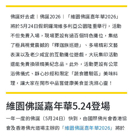
佛誕好去處︱佛誕2026︱「維園佛誕嘉年華2026」
將於5月24日假銅鑼灣維多利亞公園隆重舉行，活動
不但免費入場，現場更設有過百個特色攤位，集結
了極具視覺震撼的「釋迦族巡遊」、多場精彩文藝
表演以及老少咸宜的互動攤位遊戲，大玩集印活動
還能免費換領精美紀念品。此外，活動更設有公眾
浴佛儀式、靜心抄經和限定「蔬食體驗區」美味料
理，讓大家在鬧市中品嘗健康美食並洗滌心靈！
維園佛誕嘉年華5.24登場
一年一度的佛誕（5月24日）快到，由國際佛光會香港協
會及香港佛光道場主辦的
「維園佛誕嘉年華2026」
將於