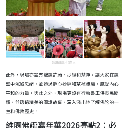
點擊圖片放大
此外，現場亦設有敲鐘許願、抄經和茶禪，讓大家在鐘
聲中沉澱思緒，並透過靜心抄經和茶禪體驗，感受內心
平和的力量。與此之外，現場更設有行動書車供市民閱
讀，並透過精美的圖說故事，深入淺出地了解佛陀的一
生和佛教歷史。
維園佛誕嘉年華2026亮點2︰必