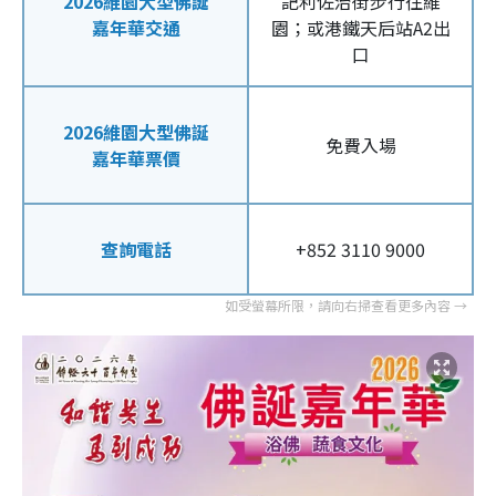
2026維園大型佛誕
記利佐治街步行往維
嘉年華交通
園；或港鐵天后站A2出
口
2026維園大型佛誕
免費入場
嘉年華票價
查詢電話
+852 3110 9000