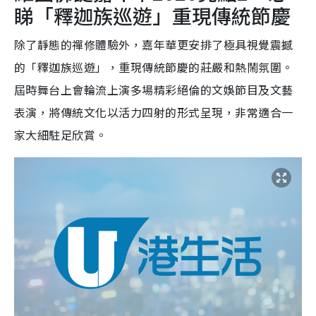
睇「釋迦族巡遊」重現傳統節慶
除了靜態的禪修體驗外，嘉年華更安排了極具視覺震撼
的「釋迦族巡遊」，重現傳統節慶的莊嚴和熱鬧氛圍。
屆時舞台上會輪流上演多場精彩絕倫的文娛節目及文藝
表演，將傳統文化以活力四射的形式呈現，非常適合一
家大細駐足欣賞。