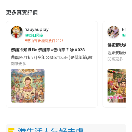
更多真實評價
Yauyauplay
Emm
節日限定
節
慈山寺佛誕開放日2026
佛誕節快樂
佛誕冷知識❗️💫 佛誕節=包山節？😆 #028
溫暖的陽光普
農曆四月初八(今年公曆5月25日)是佛誕節,給大家說2個有趣的冷知識: 1
閱讀更多
閱讀更多
港生活人氣好去處