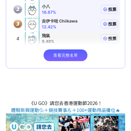
《U GO》請您去香港運動節2026！
體驗新興運動💦＋競技賽事💪＋100+運動用品攤位🔥