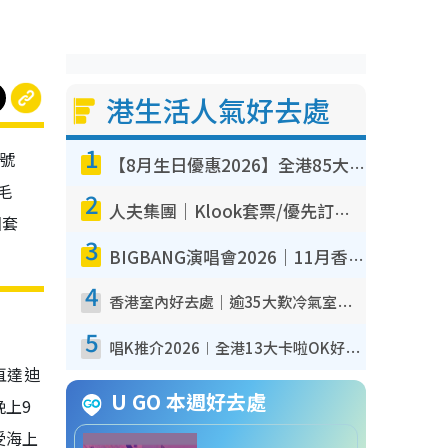
港生活人氣好去處
1
6號
【8月生日優惠2026】全港85大食買玩著數攻略 自助餐/火鍋放題同行免費＋誠品/DONKI送現金券
毛
2
人夫集團｜Klook套票/優先訂票/公開發售搶飛攻略！附票價.購票連結.場地座位表
回套
3
BIGBANG演唱會2026｜11月香港啟德開3場！實名制VIP申請、優先購票攻略
4
香港室內好去處｜逾35大歎冷氣室內好去處推介 室內活動免費避雨無懼落雨
5
唱K推介2026︱全港13大卡啦OK好去處！最平$36起 日文K都有！(附地址+收費詳情)
直達迪
U GO 本週好去處
上9
受海上