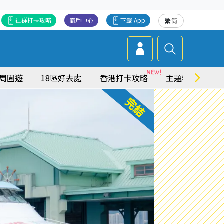
社群打卡攻略
商戶中心
下載 App
繁
简
周圍遊
18區好去處
香港打卡攻略
主題特集