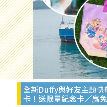
全新Duffy與好友主題
卡！送限量紀念卡／贏