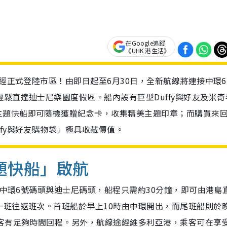
在Google追蹤
《UHK 港生活》
已經正式登陸市區！由即日起至6月30日，全新航線將連接中環
鬆直達迪士尼樂園度假區。船內設有巨型Duffy與好友及米奇
主題快船即可隨機獲贈紀念卡，收集精美主題印章；而購買來
fy與好友購物袋」極具收藏價值。
主題快船」啟航
接中環6號碼頭與迪士尼碼頭，船程只需約30分鐘，即可由港島
班往返班次。首班船於早上10時由中環開出，而尾班船則於晚
乘客有足夠時間回程。另外，航線途經維多利亞港，乘客可在享