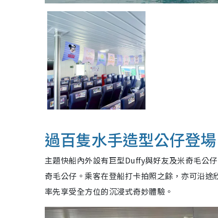
過百隻水手造型公仔登場
主題快船內外設有巨型Duffy與好友及米奇毛公仔
奇毛公仔。乘客在登船打卡拍照之餘，亦可沿途欣
率先享受全方位的沉浸式奇妙體驗。