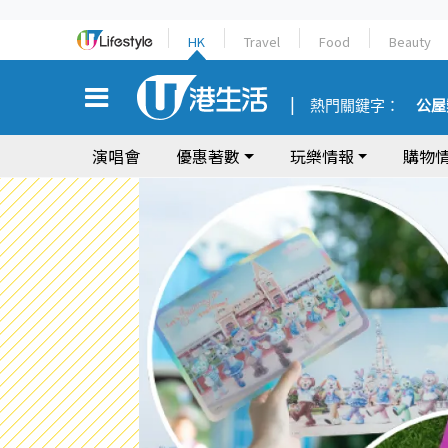
HK
Travel
Food
Beauty
熱門關鍵字：
公屋
演唱會
優惠著數
玩樂情報
購物