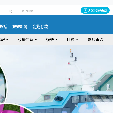
Blog
e-zone
U GO搵好去處
熱話
娛樂新聞
定期存款
情報
飲食情報
娛樂
社會
影片專區