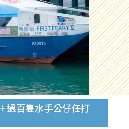
尼＋過百隻水手公仔任打