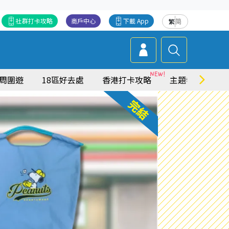
社群打卡攻略
商戶中心
下載 App
繁
简
周圍遊
18區好去處
香港打卡攻略
主題特集