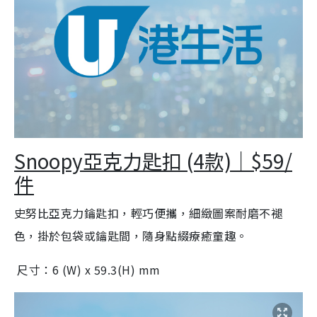
Snoopy亞克力匙扣 (4款)｜$59/
件
史努比亞克力鑰匙扣，輕巧便攜，細緻圖案耐磨不褪
色，掛於包袋或鑰匙間，隨身點綴療癒童趣。
尺寸：6 (W) x 59.3(H) mm