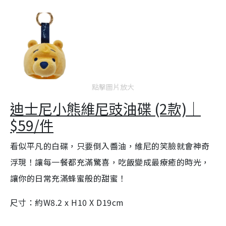
點擊圖片放大
迪士尼小熊維尼豉油碟 (2款)｜
$59/件
看似平凡的白碟，只要倒入醬油，維尼的笑臉就會神奇
浮現！讓每一餐都充滿驚喜，吃飯變成最療癒的時光，
讓你的日常充滿蜂蜜般的甜蜜！
尺寸：約W8.2 x H10 X D19cm