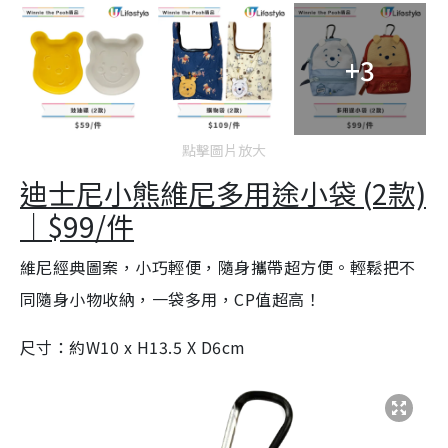
+3
點擊圖片放大
迪士尼小熊維尼多用途小袋 (2款)
｜$99/件
維尼經典圖案，小巧輕便，隨身攜帶超方便。輕鬆把不
同隨身小物收納，一袋多用，CP值超高！
尺寸：約W10 x H13.5 X D6cm