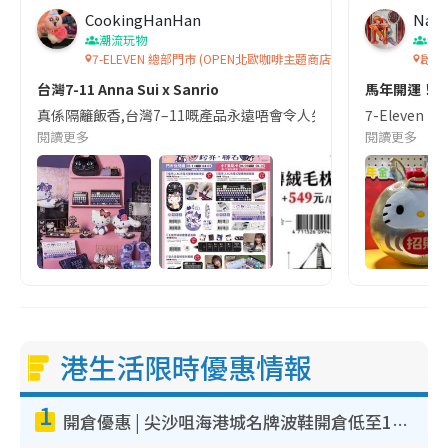
CookingHanHan
Nay
潮流玩物
潮
7-ELEVEN 總部門市 (OPEN北歐咖啡主題商店)
啟德
台灣7-11 Anna Sui x Sanrio
馬年開運！情
真係隔籬飯香,台灣7–11嘅產品永遠唔會令人失望｡最近我透過代購幫我
7-Eleve
閱讀更多
閱讀更多
港生活限時優惠情報
1
開倉優惠 | 尖沙咀海港城名牌波鞋開倉低至1折！On鞋$899起／Joy&Peace鞋履$98起