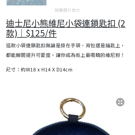
點擊圖片放大
迪士尼小熊維尼小袋連鎖匙扣 (2
款)｜$125/件
這款小袋連鎖匙扣無論是掛在手袋、背包還是鑰匙上，
都能瞬間提升可愛度，讓你成為街上最吸睛的維尼粉！
尺寸：約W18 x H14 X D14cm