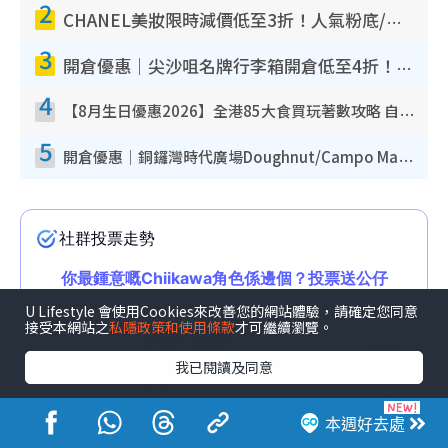
2
CHANEL美妝限時減價低至3折！人氣粉底/唇膏/精華液低至$275！COCO香水都有平
3
開倉優惠｜尖沙咀名牌行李箱開倉低至4折！一連5日 American Tourister/ace./Hallmark $200起！
4
【8月生日優惠2026】全港85大食買玩著數攻略 自助餐/火鍋放題同行免費＋誠品/DONKI送現金券
5
開倉優惠｜銅鑼灣時代廣場Doughnut/Campo Marzio開倉低至1折！背囊、書包、手袋劈價$200起
U Lifestyle 會使用Cookies來改善您的網站體驗，請確定您同意
接受本網站之
私隱政策和使用條款
才可繼續瀏覽。
我已閱讀及同意
本週好去處