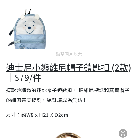
點擊圖片放大
迪士尼小熊維尼帽子鎖匙扣 (2款)
｜$79/件
這款超精緻的迷你帽子鎖匙扣， 把維尼標誌和真實帽子
的細節完美復刻，絕對讓成為焦點！
尺寸：約W8 x H21 X D2cm