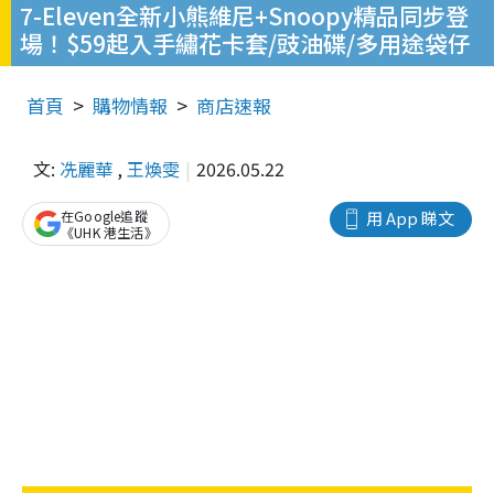
7-Eleven全新小熊維尼+Snoopy精品同步登
場！$59起入手繡花卡套/豉油碟/多用途袋仔
首頁
購物情報
商店速報
文:
冼麗華
,
王煥雯
2026.05.22
在Google追蹤
用 App 睇文
《UHK 港生活》