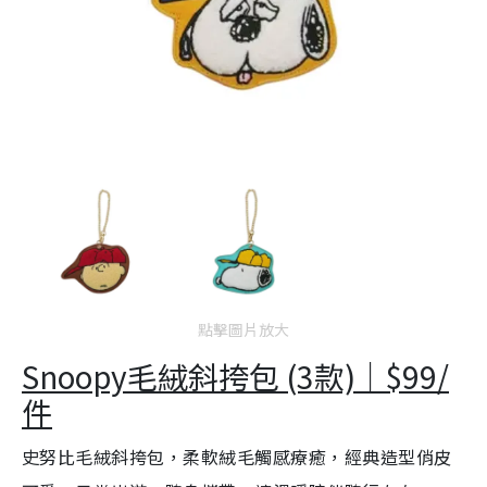
點擊圖片放大
Snoopy毛絨斜挎包 (3款)｜$99/
件
史努比毛絨斜挎包，柔軟絨毛觸感療癒，經典造型俏皮