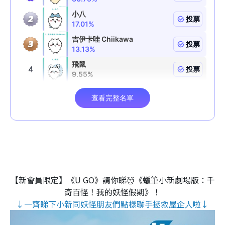
【新會員限定】《U GO》請你睇👹《蠟筆小新劇場版：千
奇百怪！我的妖怪假期》！
↓一齊睇下小新同妖怪朋友們點樣聯手拯救屋企人啦↓