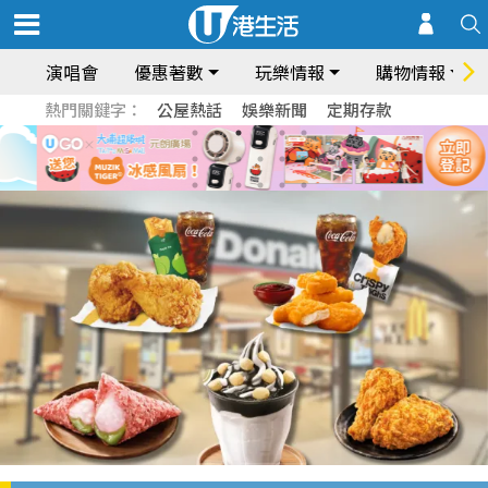
演唱會
優惠著數
玩樂情報
購物情報
熱門關鍵字：
公屋熱話
娛樂新聞
定期存款