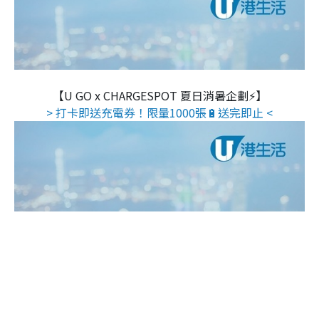
【U GO x CHARGESPOT 夏日消暑企劃⚡】
> 打卡即送充電券！限量1000張🔋送完即止 <