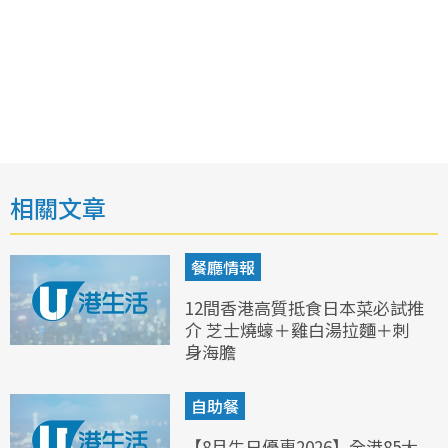
相關文章
餐廳情報
12間香港高質抵食日本菜必試推
介 芝士燒蠔＋雞白湯拉麵＋刺
身海膽
自助餐
【8月生日優惠2026】全港85大