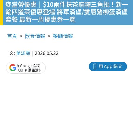
麥當勞優惠｜$10兩件抹茶麻糬三角批！新一
輪四道菜優惠登場 將軍漢堡/雙層豬柳蛋漢堡
套餐 最新一周優惠券一覽
首頁
飲食情報
餐廳情報
文:
吳泳霖
2026.05.22
在Google追蹤
用 App 睇文
《UHK 港生活》