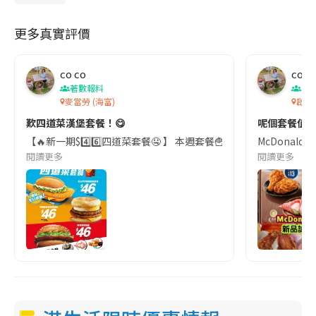
更多真實評價
co co
co c
著數報料
香
麥當勞 (海富)
啟德
歎四道菜漢堡套餐！😋
呢個套餐值唔
【🔥新一期$4️⃣6️⃣四道菜套餐🤤 】 本週套餐🍟🥤選擇有👇
McDonal
閱讀更多
閱讀更多