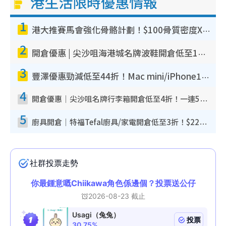
港生活限時優惠情報
1
港大推賽馬會強化骨骼計劃！$100骨質密度X光檢查 完成免費運動訓練送超市禮券！附參加資格
2
開倉優惠 | 尖沙咀海港城名牌波鞋開倉低至1折！On鞋$899起／Joy&Peace鞋履$98起
3
豐澤優惠勁減低至44折！Mac mini/iPhone17Pro大減價！廚房家電$220起
4
開倉優惠｜尖沙咀名牌行李箱開倉低至4折！一連5日 American Tourister/ace./Hallmark $200起！
5
廚具開倉｜特福Tefal廚具/家電開倉低至3折！$220起買平底鍋/炒鑊/湯煲！電飯煲/吸塵機/燙斗$418起