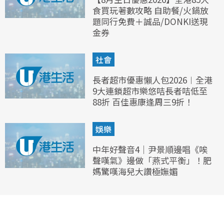
食買玩著數攻略 自助餐/火鍋放
題同行免費＋誠品/DONKI送現
金券
社會
長者超市優惠懶人包2026︱全港
9大連鎖超市樂悠咭長者咭低至
88折 百佳惠康逢周三9折！
娛樂
中年好聲音4｜尹景順邊唱《唉
聲嘆氣》邊做「燕式平衡」！肥
媽驚嘆海兒大讚極嫵媚