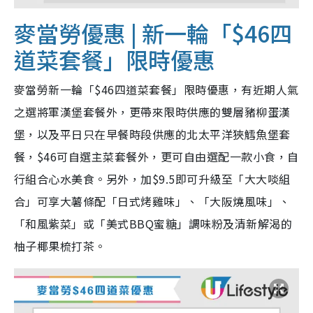
麥當勞優惠 | 新一輪「
$46
四
道菜套餐」限時優惠
麥當勞新一輪「
$46
四道菜套餐」限時優惠，有近期人氣
之選將軍漢堡套餐外，更帶來限時供應的雙層豬柳蛋漢
堡，以及平日只在早餐時段供應的北太平洋狹鱈魚堡套
餐，$46可自選主菜套餐外，更可自由選配一款小食，自
行組合心水美食。另外，加
$9.5即可
升級至「大大啖組
合」可享大薯條配「日式烤雞味」、「大阪燒風味」、
「和風紫菜」或「美式
BBQ
蜜糖」調味粉及清新解渴的
柚子椰果梳打茶。