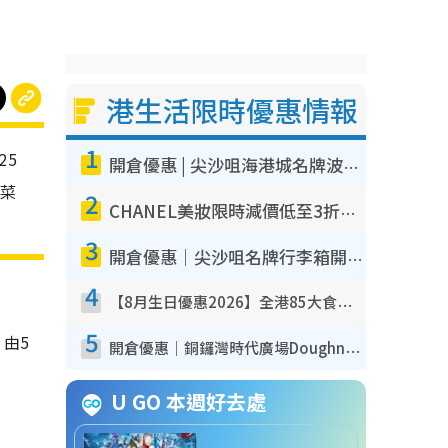
港生活限時優惠情報
1
25
開倉優惠 | 尖沙咀海港城名牌波鞋開倉低至1折！On鞋$899起／Joy&Peace鞋履$98起
道菜
2
CHANEL美妝限時減價低至3折！人氣粉底/唇膏/精華液低至$275！COCO香水都有平
3
開倉優惠｜尖沙咀名牌行李箱開倉低至4折！一連5日 American Tourister/ace./Hallmark $200起！
4
【8月生日優惠2026】全港85大食買玩著數攻略 自助餐/火鍋放題同行免費＋誠品/DONKI送現金券
5
由5
開倉優惠｜銅鑼灣時代廣場Doughnut/Campo Marzio開倉低至1折！背囊、書包、手袋劈價$200起
U GO 本週好去處