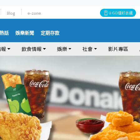
Blog
e-zone
U GO搵好去處
熱話
娛樂新聞
定期存款
情報
飲食情報
娛樂
社會
影片專區