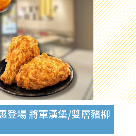
惠登場 將軍漢堡/雙層豬柳