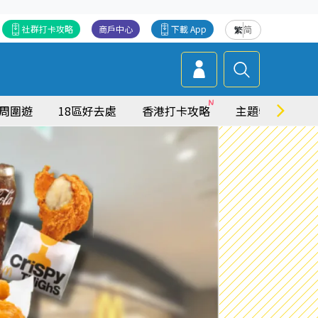
社群打卡攻略
商戶中心
下載 App
繁
简
周圍遊
18區好去處
香港打卡攻略
主題特集