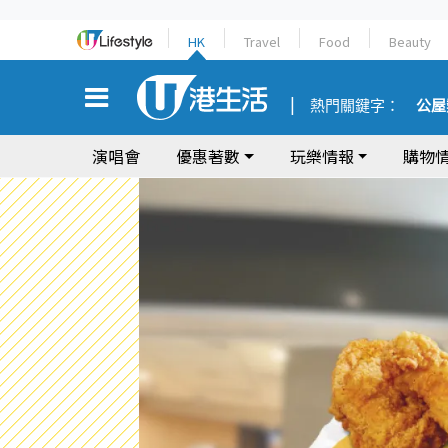
HK
Travel
Food
Beauty
熱門關鍵字：
公屋
演唱會
優惠著數
玩樂情報
購物