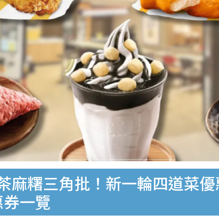
抹茶麻糬三角批！新一輪四道菜優
惠券一覽