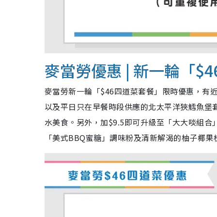
麥當勞優惠 | 新一輪「
$4
麥當勞新一輪「
$46
四道菜套餐」限時優惠，有
以及平日只在早餐時段供應的北太平洋狹鱈魚堡套
水美食。另外，加
$9.5即可
升級至「大大啖組合
「美式
BBQ
蜜糖」調味粉及清新解渴的柚子椰果