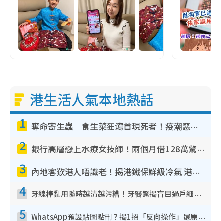
港生活人氣本地熱話
1
奪命寄生蟲｜食生菜狂瀉首現死者！疫潮惡化錄1.8萬宗病例 揭洗菜3大謬誤
2
銀行高層戀上水療女技師！兩個月借128萬驚覺「沉船」沉落火海 揭背後疑似邪教操控賣淫
3
內地客歎港人唔識老！揭港鐵保鮮級冷氣 港人求放過：咪投訴
4
牙線棒亂用隨時越清越污糟！牙醫驚揭盲目過戶細菌恐致蛀牙：呢種先係日常真保養
5
WhatsApp預設貼圖點刪？揭1招「反向操作」還原簡潔介面 附3步實測教學