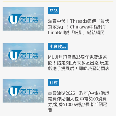
熱話
淘寶中伏｜Threads瘋傳「最伏
買家秀」！Chiikawa中輻射？
LinaBell變「紙紮」嚇親網民
小食飲品
MUJI無印良品25周年免費派茶
飲！指定3個周末多區出沒 玩遊
戲送手提風扇！即睇派發時間表
社會
電費津貼2026︱政府/中電/港燈
電費津貼懶人包 中電$100消費
券/劏房$1000津貼/長者半價電
費