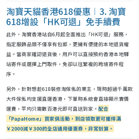
淘寶天貓香港618優惠︱3. 淘寶
618增設「HK可退」免手續費
此外，淘寶香港站自6月起全面推出「HK可退」服務，
指定服飾品類不僅享有包郵，更擁有便捷的本地退貨權
益。當商家確認退貨後，用戶可以直接預約香港本地驛
站寄件或選擇上門取件，免卻以往繁複的跨境寄件程
序。
另外，針對想趁618裝修淘傢俬的業主，現時超過千萬款
大件傢俬均支援直運香港，下單時系統會直接顯示實價
運費，平均只需數百港元即可直送到家。
配合
「PapaHome」買家俱活動，到店領取更可獲得滿
￥2000減￥300的全店通用優惠券，非常划算。