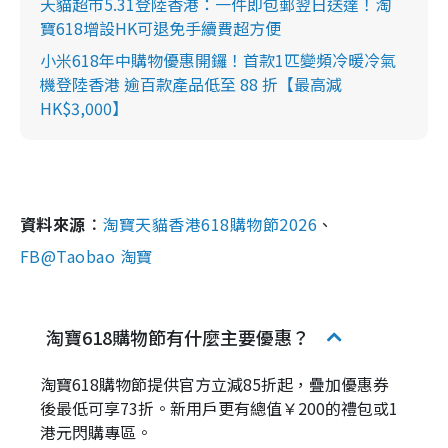
天貓超市5.31登陸香港：一件即包郵翌日送達！淘
寶618增設HK可退免手續費超方便
小米618年中購物優惠開鑼！首款1匹變頻冷暖冷氣
機登陸香港 逾百款產品低至 88 折【最高減
HK$3,000】
資料來源︰
淘寶天貓香港618購物節2026
、
FB@Taobao 淘寶
淘寶618購物節有什麼主要優惠？
淘寶618購物節提供官方立減85折起，疊加優惠券
後最低可享73折。新用戶更有總值￥200的禮包或1
港元閃購專區。