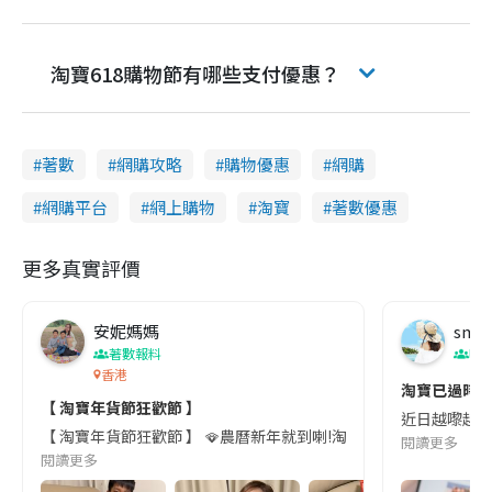
淘寶618購物節有哪些支付優惠？
著數
網購攻略
購物優惠
網購
網購平台
網上購物
淘寶
著數優惠
更多真實評價
安妮媽媽
smit
著數報料
吹
香港
淘寶已過時⁉
【 淘寶年貨節狂歡節 】
近日越嚟越多人
【 淘寶年貨節狂歡節 】 🪭農曆新年就到喇!淘寶年貨節係一年中首個大促購物
閱讀更多
閱讀更多