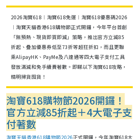
2026淘寶618︱淘寶618免運︱淘寶618優惠碼2026
︱淘寶天貓香港618購物節正式開鑼，今年平台首創
「無預熱、現貨即買即減」策略，推出官方立減85
折起、疊加優惠券低至73折等超狂折扣，而且更聯
乘AlipayHK、PayMe及八達通等四大電子支付工具
發放滿減和免手續費著數。即睇以下淘寶618攻略，
精明掃貨囤貨！
淘寶618購物節2026開鑼！
官方立減85折起＋4大電子支
付著數
淘寶天貓香港618購物節2026
正式開鑼，今年淘寶618大