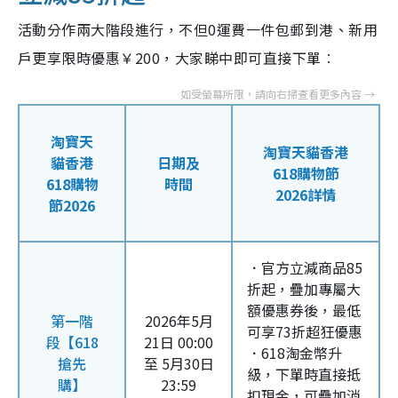
活動分作兩大階段進行，不但0運費一件包郵到港、新用
戶更享限時優惠￥200，大家睇中即可直接下單︰
淘寶天
淘寶天貓香港
貓香港
日期及
618購物節
618購物
時間
2026詳情
節2026
．官方立減商品85
折起，疊加專屬大
額優惠券後，最低
第一階
2026年5月
可享73折超狂優惠
段【618
21日 00:00
．618淘金幣升
搶先
至 5月30日
級，下單時直接抵
購】
23:59
扣現金，可疊加消