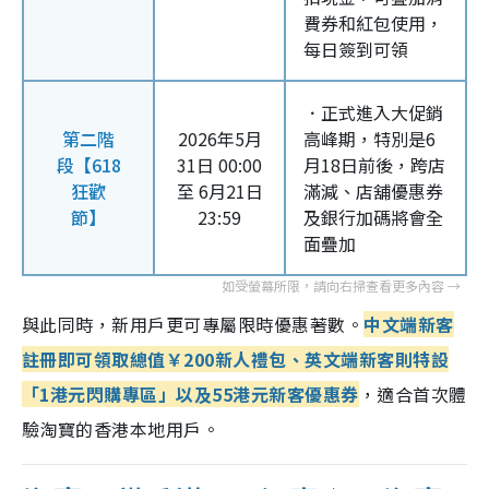
費券和紅包使用，
每日簽到可領
．正式進入大促銷
第二階
2026年5月
高峰期，特別是6
段【618
31日 00:00
月18日前後，跨店
狂歡
至 6月21日
滿減、店舖優惠券
節】
23:59
及銀行加碼將會全
面疊加
與此同時，新用戶更可專屬限時優惠著數。
中文端新客
註冊即可領取總值￥200新人禮包、英文端新客則特設
「1港元閃購專區」以及55港元新客優惠券
，適合首次體
驗淘寶的香港本地用戶。