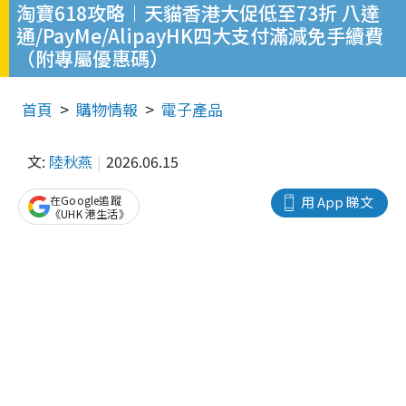
淘寶618攻略︱天貓香港大促低至73折 八達
通/PayMe/AlipayHK四大支付滿減免手續費
（附專屬優惠碼）
首頁
購物情報
電子產品
文:
陸秋燕
2026.06.15
在Google追蹤
用 App 睇文
《UHK 港生活》