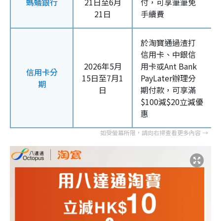
螞蟻銀行
21日至6月
付，可享筆筆免
21日
手續費
於淘寶通過渣打
信用卡、中銀信
2026年5月
用卡或Ant Bank
信用卡分
15日至7月1
PayLater辦理分
期
日
期付款，可享滿
$100減$20立減優
惠