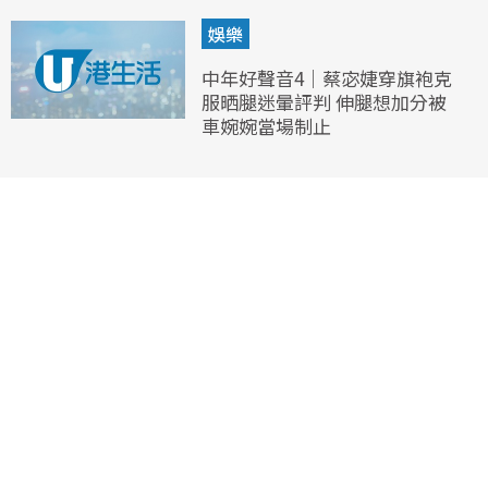
娛樂
中年好聲音4｜蔡宓婕穿旗袍克
服晒腿迷暈評判 伸腿想加分被
車婉婉當場制止