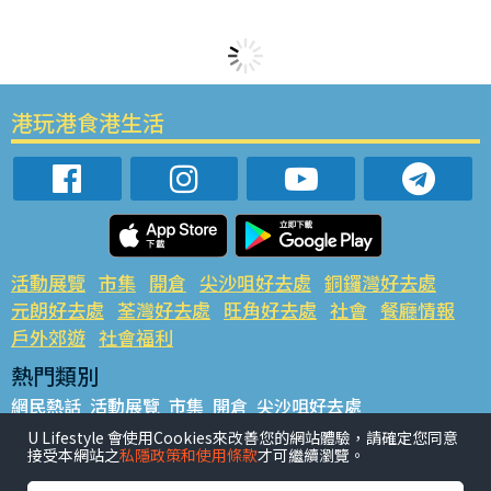
港玩港食港生活
活動展覽
市集
開倉
尖沙咀好去處
銅鑼灣好去處
元朗好去處
荃灣好去處
旺角好去處
社會
餐廳情報
戶外郊遊
社會福利
熱門類別
網民熱話
活動展覽
市集
開倉
尖沙咀好去處
銅鑼灣好去處
元朗好去處
荃灣好去處
旺角好去處
社會
U Lifestyle 會使用Cookies來改善您的網站體驗，請確定您同意
接受本網站之
私隱政策和使用條款
才可繼續瀏覽。
餐廳情報
戶外郊遊