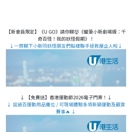
【新會員限定】《U GO》請你睇👹《蠟筆小新劇場版：千
奇百怪！我的妖怪假期》！
↓一齊睇下小新同妖怪朋友們點樣聯手拯救屋企人啦↓
↓ 【免費送】香港運動節2026電子門票！↓
↓ 設過百運動用品攤位 / 可現場體驗多項新穎運動及觀賞
賽事🔥 ↓