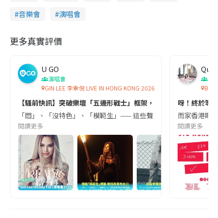
音樂會
演唱會
更多真實評價
U GO
Quee
演唱會
演
GIN LEE 李幸倪 LIVE IN HONG KONG 2026
BTS
【騷前快訊】突破樂壇「五邊形戰士」框架，唱出最真實的李幸倪 | Gin L
呀！終於等到！
「悶」、「沒特色」、「模範生」—— 這些聲音曾長久地圍繞著 Gin 
而家香港嘅粉絲
閱讀更多
閱讀更多