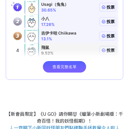
【新會員限定】《U GO》請你睇👹《蠟筆小新劇場版：千
奇百怪！我的妖怪假期》！
↓一齊睇下小新同妖怪朋友們點樣聯手拯救屋企人啦↓