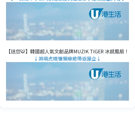
【送您🐯】韓國超人氣文創品牌MUZIK TIGER 冰感風扇！
↓將萌虎嘅慵懶療癒帶返屋企↓