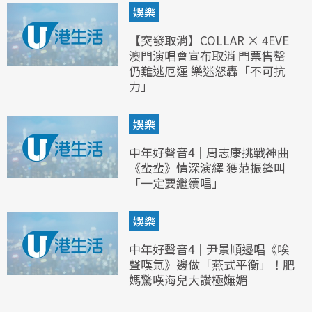
娛樂
【突發取消】COLLAR × 4EVE
澳門演唱會宣布取消 門票售罄
仍難逃厄運 樂迷怒轟「不可抗
力」
娛樂
中年好聲音4｜周志康挑戰神曲
《蜚蜚》情深演繹 獲范振鋒叫
「一定要繼續唱」
娛樂
中年好聲音4｜尹景順邊唱《唉
聲嘆氣》邊做「燕式平衡」！肥
媽驚嘆海兒大讚極嫵媚