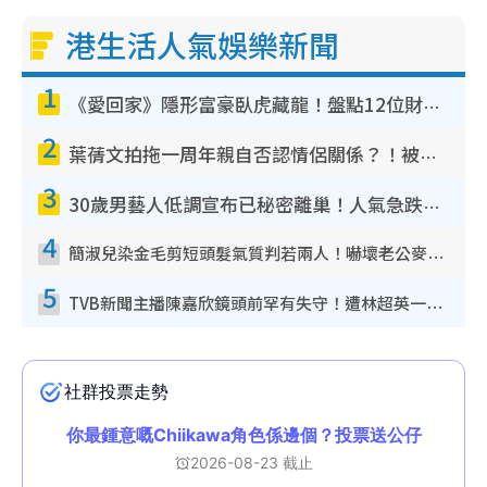
港生活人氣娛樂新聞
1
《愛回家》隱形富豪臥虎藏龍！盤點12位財氣逼人的有錢藝人：呢位靚女3億身家唔憂做
2
葉蒨文拍拖一周年親自否認情侶關係？！被質疑感情造假竟稱GM「普通同事」
3
30歲男藝人低調宣布已秘密離巢！人氣急跌變失蹤人口︰「這幾年過得並不容易」
4
簡淑兒染金毛剪短頭髮氣質判若兩人！嚇壞老公麥大力都認唔出：「你做咩事？」
5
TVB新聞主播陳嘉欣鏡頭前罕有失守！遭林超英一句說話突襲嚇親當場大笑