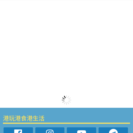
港玩港食港生活