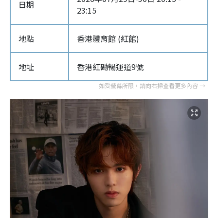
日期
23:15
地點
香港體育館 (紅館)
地址
香港紅磡暢運道9號