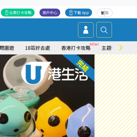
社群打卡攻略
商戶中心
下載 App
繁
简
周圍遊
18區好去處
香港打卡攻略
主題特集