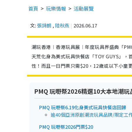
首頁
玩樂情報
活動展覽
文:
張詩朗
,
陸秋燕
2026.06.17
潮玩香港︱香港玩具展︱年度玩具界盛典「PMQ
天荒化身為美式玩具快餐店「TOY GUYS」
性！而且一日門票只需$20，12歲或以下小
PMQ 玩嘢祭2026精選10大本地潮玩
PMQ 玩嘢祭6.19化身美式玩具快餐店回歸
逾40個亞洲原創潮流玩具品牌/限定工
PMQ 玩嘢祭2026門票$20