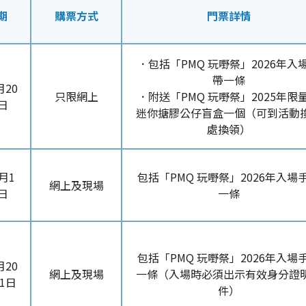
期
購票方式
門票詳情
．包括「PMQ 玩嘢祭」2026年入
帶一條
月20
只限網上
．附送「PMQ 玩嘢祭」2025年限
日
迷你搪膠公仔盲盒一個（可到活動
處換領）
月1
包括「PMQ 玩嘢祭」2026年入場
網上及現場
日
一條
包括「PMQ 玩嘢祭」2026年入場
月20
網上及現場
一條（入場時必須出示有效身分證
1日
件）