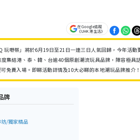
在Google追蹤
《UHK 港生活》
 玩嘢祭」將於6月19日至21日一連三日人氣回歸，今年活動
，首度集結港、泰、韓、台逾40個原創潮流玩具品牌，陣容極具
童更可免費入場。即睇活動詳情及10大必睇的本地潮玩品牌推介
品牌
作坊/獨家精品