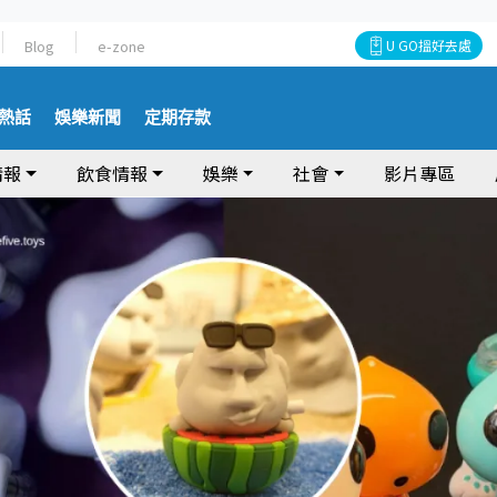
Blog
e-zone
U GO搵好去處
熱話
娛樂新聞
定期存款
情報
飲食情報
娛樂
社會
影片專區