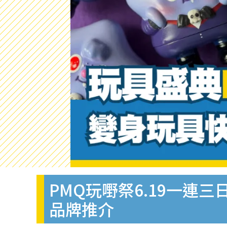
PMQ玩嘢祭6.19一連
品牌推介