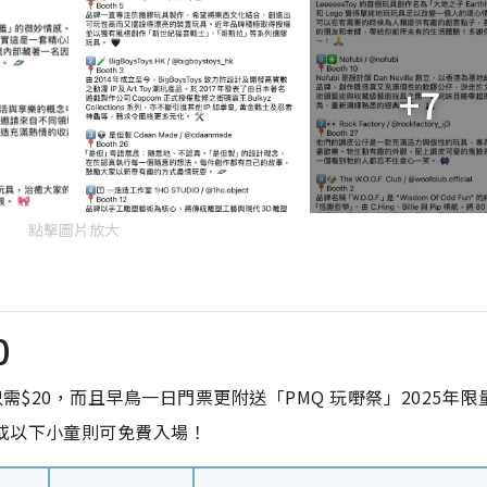
+7
點擊圖片放大
0
只需$20，而且早鳥一日門票更附送「PMQ 玩嘢祭」2025年限
或以下小童則可免費入場！