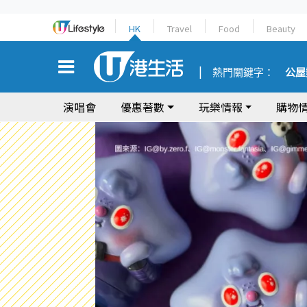
HK
Travel
Food
Beauty
熱門關鍵字：
公屋
演唱會
優惠著數
玩樂情報
購物