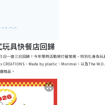
.F. Club
amfactory
.mini.Store
美式玩具快餐店回歸
timal
onster Fantasia
至21日一連三日回歸！今年限時活動將打破常規，特別化身為玩
ybox
ive
ATIONS、Made by plastic、Morimei，以及The W.O.
bo
周邊精品。
zy好鬼痴