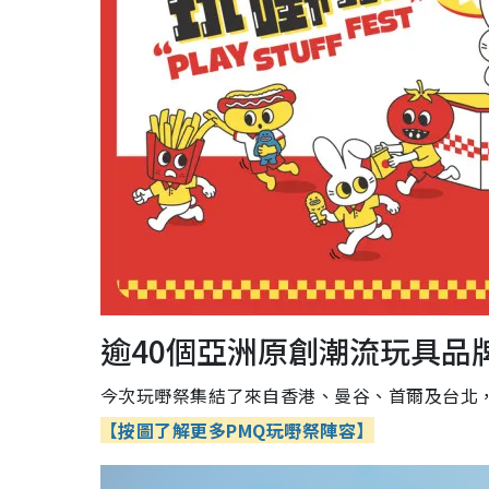
逾40個亞洲原創潮流玩具品
今次玩嘢祭集結了來自香港、曼谷、首爾及台北
【按圖了解更多PMQ玩嘢祭陣容】