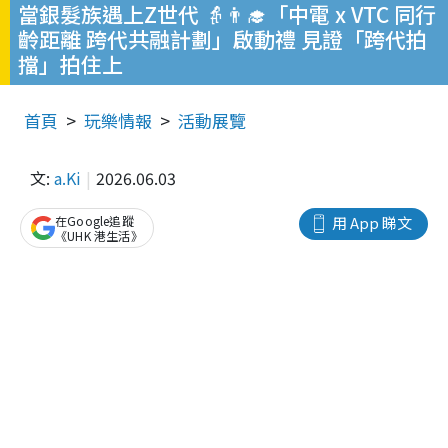
當銀髮族遇上Z世代 👵👨‍🎓「中電 x VTC 同行
齡距離 跨代共融計劃」啟動禮 見證「跨代拍
擋」拍住上
首頁
玩樂情報
活動展覽
文:
a.Ki
2026.06.03
在Google追蹤
用 App 睇文
《UHK 港生活》