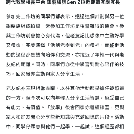
跨代教學相長平台 銀髮族與Gen Z拉近距離互學互長
參加完工作坊的同學們都表示，透過這個計劃與另一位
銀髮族組成拍檔一起參加工作坊是相當難得的機會。參
與工作坊前會擔心有代溝，但老友記比想像中主動好學
又精靈，完美演繹「活到老學到老」的精神，而整個活
動的過程都是雙向陪伴和交流，亦拉近了年輕一代與老
友記的距離。同時，同學們亦從中學習到耐心陪伴的技
巧，回家後亦主動與家人分享生活。
老友記亦表現相當雀躍，以往其他活動都是擔任被照顧
的一方，但今次可以向年輕人分享生活智慧，感受自己
有能力、有價值。「放學」後會回家亦繼續練習，更與
家人和好友開心分享些新知識與充滿回憶的片段。活動
中，同學仔願意與他們一起學、一起試，這個經歷都相