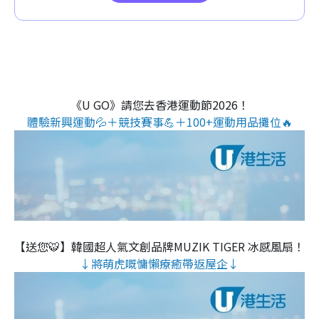
《U GO》請您去香港運動節2026！
體驗新興運動💦＋競技賽事💪＋100+運動用品攤位🔥
【送您🐯】韓國超人氣文創品牌MUZIK TIGER 冰感風扇！
↓將萌虎嘅慵懶療癒帶返屋企↓