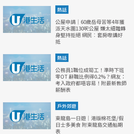
熱話
公屋申請｜60歲岳母苦等4年獲
派天水圍130呎公屋 嫌太細難轉
身堅持拒絕 網民︰套房嚟講好
抵
熱話
公務員1職位成筍工！準時下班
零OT 辭職比例得0.2%？網友：
考入政府都唔容易！附最新教師
薪酬表
戶外郊遊
東龍島一日遊｜港版棉花堡/假
日士多美食 附東龍島交通船期
表