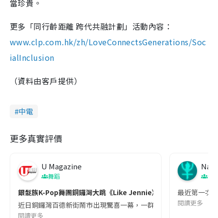
當珍貴。
更多「同行齡距離 跨代共融計劃」活動內容：
www.clp.com.hk/zh/LoveConnectsGenerations/Soc
ialInclusion
（資料由客戶提供）
中電
更多真實評價
U Magazine
Nana
舞蹈
親
銀髮族K-Pop舞團銅鑼灣大跳《Like Jennie》
最近第一次帶
閱讀更多
近日銅鑼灣百德新街鬧市出現驚喜一幕，一群由香港聖公會西環長者綜合
閱讀更多