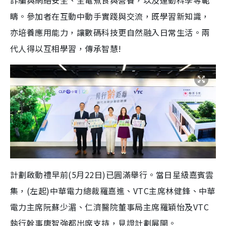
詐騙與網絡安全、全電煮食與營養，以及運動科學等範
疇。參加者在互動中動手實踐與交流，既學習新知識，
亦培養應用能力，讓數碼科技更自然融入日常生活。兩
代人得以互相學習，傳承智慧!
計劃啟動禮早前(5月22日)已圓滿舉行。當日星級嘉賓雲
集，(左起)中華電力總裁羅嘉進、VTC主席林健鋒、中華
電力主席阮蘇少湄、仁濟醫院董事局主席羅穎怡及VTC
執行幹事唐智強都出席支持，見證計劃展開。