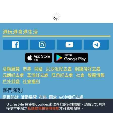
港玩港食港生活
活動展覽
市集
開倉
尖沙咀好去處
銅鑼灣好去處
元朗好去處
荃灣好去處
旺角好去處
社會
餐廳情報
戶外郊遊
社會福利
熱門類別
網民熱話
活動展覽
市集
開倉
尖沙咀好去處
銅鑼灣好去處
元朗好去處
荃灣好去處
旺角好去處
社會
U Lifestyle 會使用Cookies來改善您的網站體驗，請確定您同意
接受本網站之
私隱政策和使用條款
才可繼續瀏覽。
餐廳情報
戶外郊遊