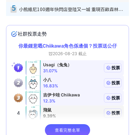
5
小熊維尼100週年快閃店登陸又一城 重現百畝森林經典場景／獨家限定盲盒登場／專屬DIY香水