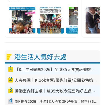
港生活人氣好去處
1
【8月生日優惠2026】全港85大食買玩著數攻略 自助餐/火鍋放題同行免費＋誠品/DONKI送現金券
2
人夫集團｜Klook套票/優先訂票/公開發售搶飛攻略！附票價.購票連結.場地座位表
3
香港室內好去處｜逾35大歎冷氣室內好去處推介 室內活動免費避雨無懼落雨
4
唱K推介2026︱全港13大卡啦OK好去處！最平$36起 日文K都有！(附地址+收費詳情)