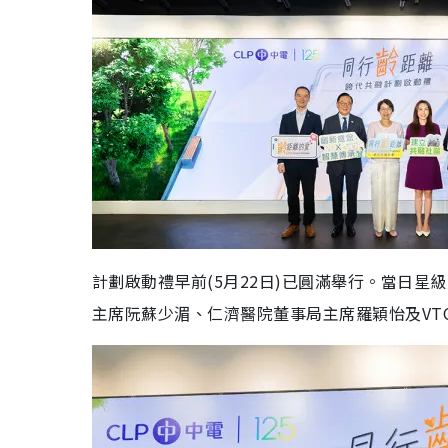
計劃啟動禮早前(5月22日)已圓滿舉行。當日星
主席阮蘇少湄、仁濟醫院董事局主席羅穎怡及VT