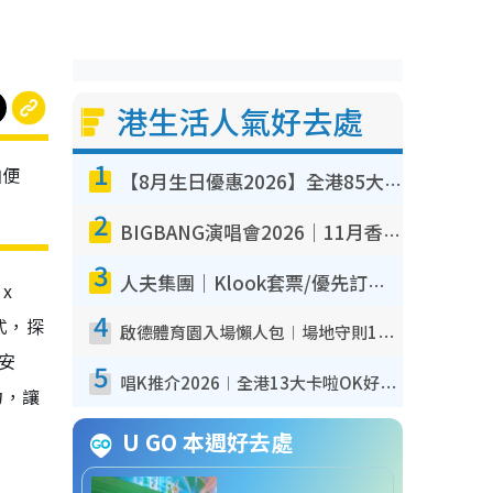
港生活人氣好去處
1
加便
【8月生日優惠2026】全港85大食買玩著數攻略 自助餐/火鍋放題同行免費＋誠品/DONKI送現金券
2
BIGBANG演唱會2026｜11月香港啟德開3場！實名制VIP申請、優先購票攻略
3
人夫集團｜Klook套票/優先訂票/公開發售搶飛攻略！附票價.購票連結.場地座位表
x
4
式，探
啟德體育園入場懶人包︱場地守則12違禁品不可進場准帶細水樽但全場禁樽蓋！應援牌有限制！
安
5
唱K推介2026︱全港13大卡啦OK好去處！最平$36起 日文K都有！(附地址+收費詳情)
力，讓
U GO 本週好去處