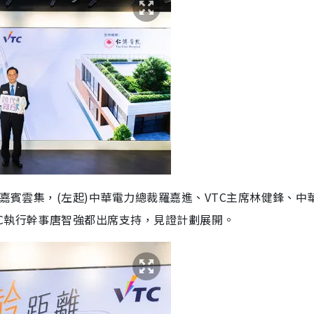
級嘉賓雲集，(左起)中華電力總裁羅嘉進、VTC主席林健鋒、中
C執行幹事唐智強都出席支持，見證計劃展開。