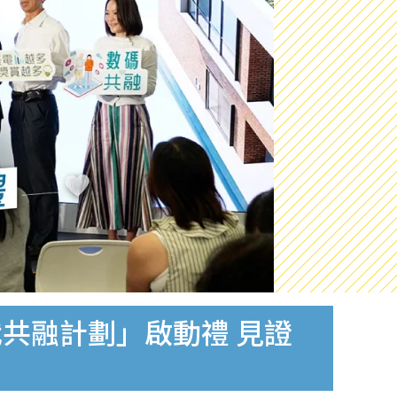
 跨代共融計劃」啟動禮 見證