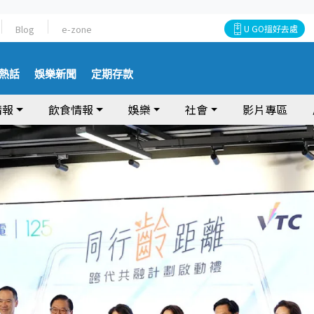
Blog
e-zone
U GO搵好去處
熱話
娛樂新聞
定期存款
情報
飲食情報
娛樂
社會
影片專區