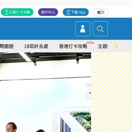
社群打卡攻略
商戶中心
下載 App
繁
简
周圍遊
18區好去處
香港打卡攻略
主題特集