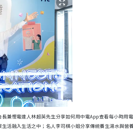
長兼慳電達人林超英先生分享如何用中電App查看每小時用
碳生活融入生活之中；名人李司棋小姐分享傳統養生湯水與營