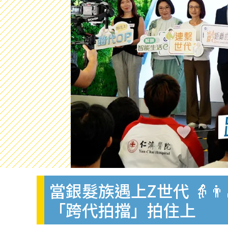
當銀髮族遇上Z世代 👵👨
「跨代拍擋」拍住上